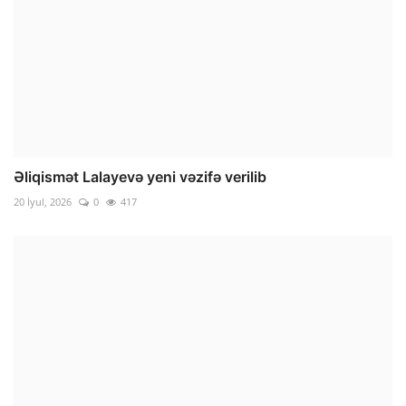
Əliqismət Lalayevə yeni vəzifə verilib
20 İyul, 2026
0
417