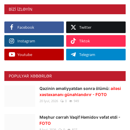
BIZI IZLƏYIN
Facebook
Twitter
Instagram
Tiktok
Youtube
Telegram
POPULYAR XƏBƏRLƏR
Qazinin əməliyyatdan sonra ölümü:
ailəsi
xəstəxananı günahlandırır - FOTO
20 İyul, 2026
0
949
Məşhur cərrah Vaqif Həmidov vəfat etdi -
FOTO
8 İyul, 2026
0
827