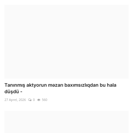
Tanınmış aktyorun məzarı baxımsızlıqdan bu hala
düşdü -
27 Aprel, 2026
0
560