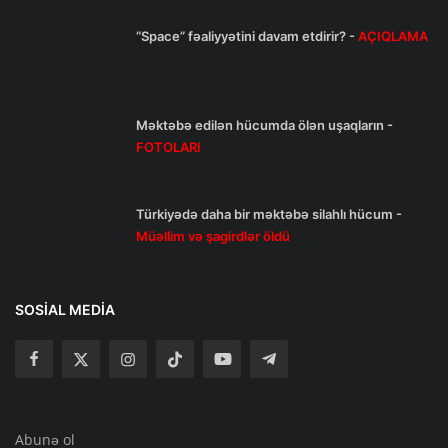
“Space” fəaliyyətini davam etdirir? -
AÇIQLAMA
Məktəbə edilən hücumda ölən uşaqların -
FOTOLARI
Türkiyədə daha bir məktəbə silahlı hücum -
Müəllim və şagirdlər öldü
SOSIAL MEDIA
Abunə ol