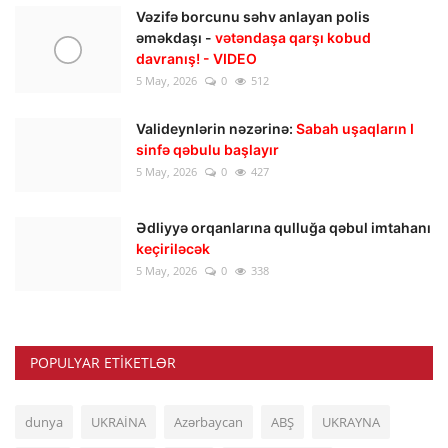
Vəzifə borcunu səhv anlayan polis
əməkdaşı -
vətəndaşa qarşı kobud
davranış! - VIDEO
5 May, 2026
0
512
Valideynlərin nəzərinə:
Sabah uşaqların I
sinfə qəbulu başlayır
5 May, 2026
0
427
Ədliyyə orqanlarına qulluğa qəbul imtahanı
keçiriləcək
5 May, 2026
0
338
POPULYAR ETIKETLƏR
dunya
UKRAİNA
Azərbaycan
ABŞ
UKRAYNA