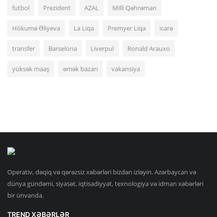
futbol
Prezident
AZAL
Milli Qəhrəman
Hökumə Əliyeva
La Liqa
Premyer Liqa
icarə
transfer
Barselona
Liverpul
Ronald Arauxo
yüksək maaş
əmək bazarı
vakansiya
Operativ, dəqiq və qərəzsiz xəbərləri bizdən izləyin. Azərbaycan və
dünya gündəmi, siyasət, iqtisadiyyat, texnologiya və idman xəbərləri
bir ünvanda.
TREND XƏBƏRLƏR