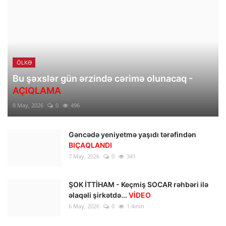
ÖLKƏ
Bu şəxslər gün ərzində cərimə olunacaq -
AÇIQLAMA
8 May, 2026
0
496
Gəncədə yeniyetmə yaşıdı tərəfindən
BIÇAQLANDI
7 May, 2026
0
341
ŞOK İTTİHAM - Keçmiş SOCAR rəhbəri ilə
əlaqəli şirkətdə...
VİDEO
6 May, 2026
0
1.4min