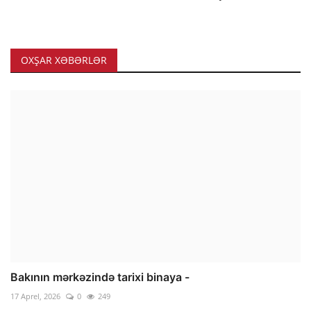
OXŞAR XƏBƏRLƏR
Bakının mərkəzində tarixi binaya -
17 Aprel, 2026
0
249