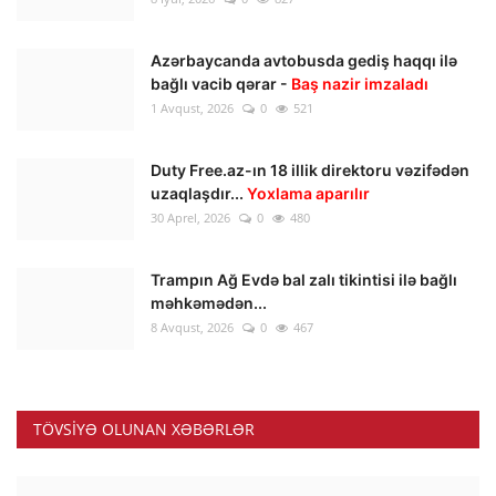
Azərbaycanda avtobusda gediş haqqı ilə
bağlı vacib qərar -
Baş nazir imzaladı
1 Avqust, 2026
0
521
Duty Free.az-ın 18 illik direktoru vəzifədən
uzaqlaşdır...
Yoxlama aparılır
30 Aprel, 2026
0
480
Trampın Ağ Evdə bal zalı tikintisi ilə bağlı
məhkəmədən...
8 Avqust, 2026
0
467
TÖVSIYƏ OLUNAN XƏBƏRLƏR