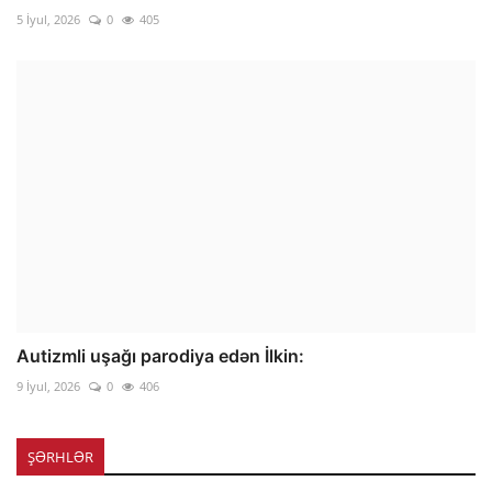
5 İyul, 2026
0
405
Autizmli uşağı parodiya edən İlkin:
9 İyul, 2026
0
406
ŞƏRHLƏR