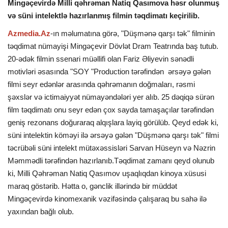
Mingəçevirdə Milli qəhrəman Natiq Qasımova həsr olunmuş
və süni intelektlə hazırlanmış filmin təqdimatı keçirilib.
İDMAN
Azmedia.Az
-ın məlumatına görə, "Düşmənə qarşı tək" filminin
təqdimat nümayişi Mingəçevir Dövlət Dram Teatrında baş tutub.
DÜNYA
20-ədək filmin ssenari müəllifi olan Fariz Əliyevin sənədli
motivləri əsasında "SOY "Production tərəfindən ərsəyə gələn
MARAQLI
filmi seyr edənlər arasında qəhrəmanın doğmaları, rəsmi
şəxslər və ictimaiyyət nümayəndələri yer alıb. 25 dəqiqə sürən
SAĞLAMLIQ
film təqdimatı onu seyr edən çox sayda tamaşaçılar tərəfindən
geniş rezonans doğuraraq alqışlara layiq görülüb. Qeyd edək ki,
ŞOU BİZNES
süni intelektin köməyi ilə ərsəyə gələn "Düşmənə qarşı tək" filmi
təcrübəli süni intelekt mütəxəssisləri Sarvan Hüseyn və Nəzrin
MÜSAHİBƏ
Məmmədli tərəfindən hazırlanıb.Təqdimat zamanı qeyd olunub
ki, Milli Qəhrəman Natiq Qasımov uşaqlıqdan kinoya xüsusi
İKT
maraq göstərib. Hətta o, gənclik illərində bir müddət
Mingəçevirdə kinomexanik vəzifəsində çalışaraq bu sahə ilə
yaxından bağlı olub.