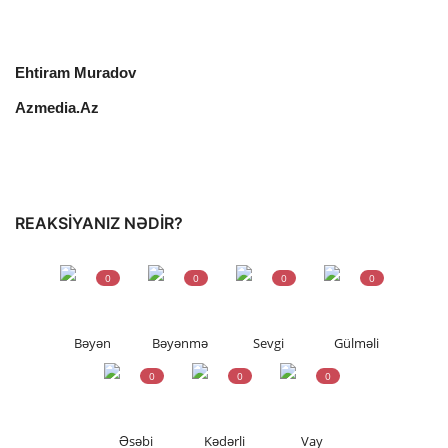
Ehtiram Muradov
Azmedia.Az
REAKSIYANIZ NƏDIR?
0
0
0
0
Bəyən
Bəyənmə
Sevgi
Gülməli
0
0
0
Əsəbi
Kədərli
Vay