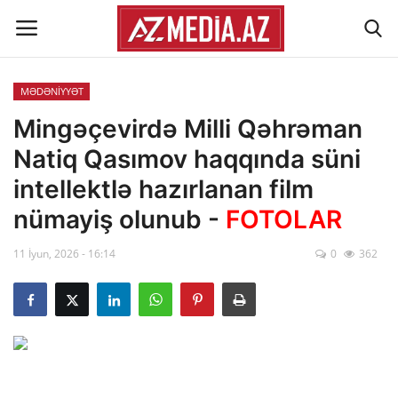
MƏDƏNİYYƏT
Əlaqə
Mingəçevirdə Milli Qəhrəman
Natiq Qasımov haqqında süni
Xəbər lenti
intellektlə hazırlanan film
Haqqımızda
nümayiş olunub -
FOTOLAR
11 İyun, 2026 - 16:14
0
362
Reklam
ÖLKƏ
SİYASƏT
İQTİSADİYYAT