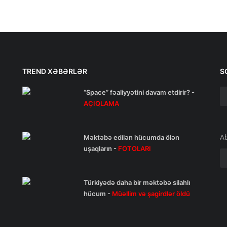
TREND XƏBƏRLƏR
S
“Space” fəaliyyətini davam etdirir? -
AÇIQLAMA
A
Məktəbə edilən hücumda ölən
uşaqların -
FOTOLARI
Türkiyədə daha bir məktəbə silahlı
hücum -
Müəllim və şagirdlər öldü