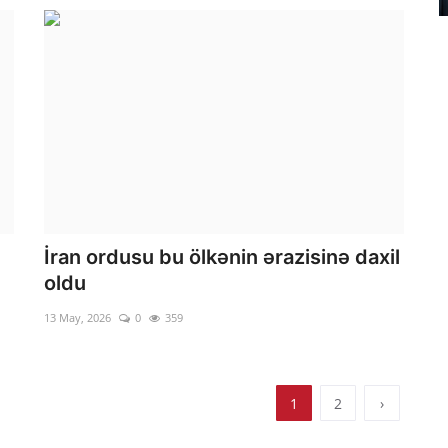
İran ordusu bu ölkənin ərazisinə daxil
oldu
13 May, 2026
0
359
1
2
›