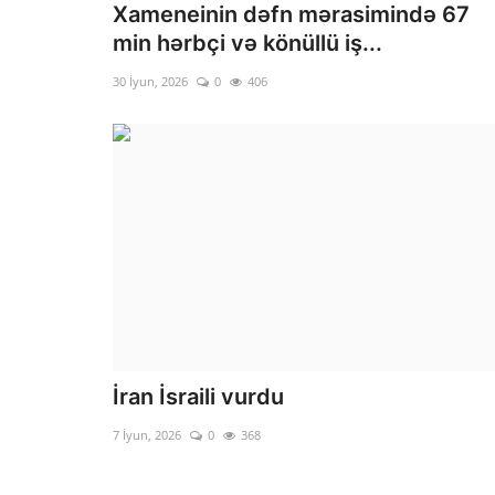
Xameneinin dəfn mərasimində 67
min hərbçi və könüllü iş...
30 İyun, 2026
0
406
İran İsraili vurdu
7 İyun, 2026
0
368