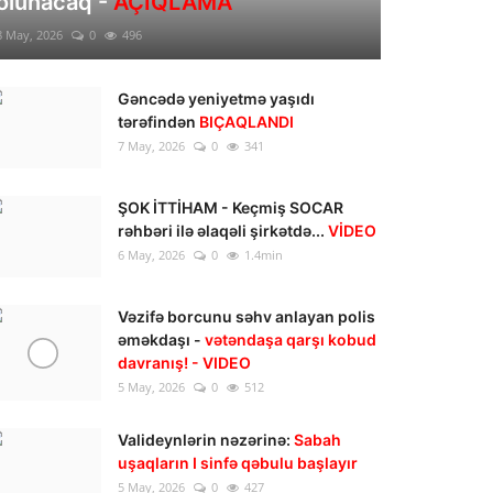
olunacaq -
AÇIQLAMA
8 May, 2026
0
496
Gəncədə yeniyetmə yaşıdı
tərəfindən
BIÇAQLANDI
7 May, 2026
0
341
ŞOK İTTİHAM - Keçmiş SOCAR
rəhbəri ilə əlaqəli şirkətdə...
VİDEO
6 May, 2026
0
1.4min
Vəzifə borcunu səhv anlayan polis
əməkdaşı -
vətəndaşa qarşı kobud
davranış! - VIDEO
5 May, 2026
0
512
Valideynlərin nəzərinə:
Sabah
uşaqların I sinfə qəbulu başlayır
5 May, 2026
0
427