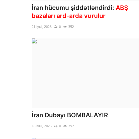
İran hücumu şiddətləndirdi:
ABŞ
bazaları ard-arda vurulur
21 İyul, 2026
0
352
İran Dubayı BOMBALAYIR
16 İyul, 2026
0
397