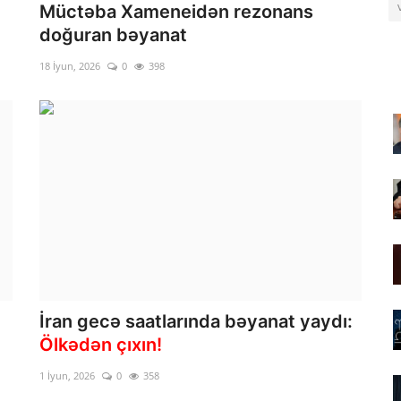
Müctəba Xameneidən rezonans
doğuran bəyanat
18 İyun, 2026
0
398
İran gecə saatlarında bəyanat yaydı:
Ölkədən çıxın!
1 İyun, 2026
0
358