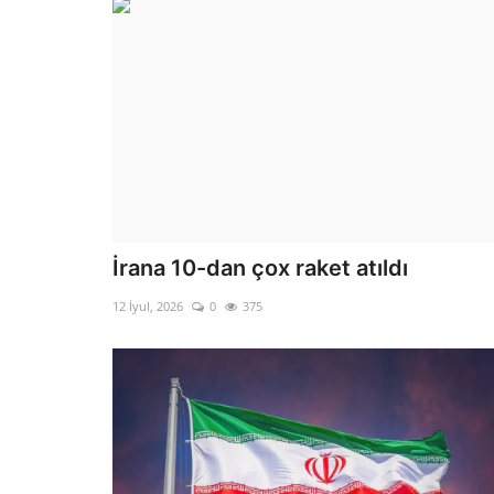
İrana 10-dan çox raket atıldı
12 İyul, 2026
0
375