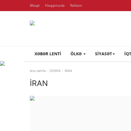
Əlaqə
Haqqımızda
Reklam
XƏBƏR LENTI
ÖLKƏ
SİYASƏT
İQ
Ana səhifə
DÜNYA
İRAN
İRAN