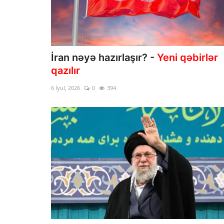
İran nəyə hazırlaşır? -
Yeni qəbirlər
qazılır
6 İyul, 2026
0
394