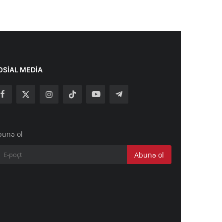
OSIAL MEDIA
bunə ol
Abunə ol