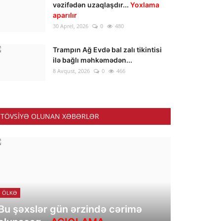
vəzifədən uzaqlaşdır...
Yoxlama
aparılır
30 Aprel, 2026
0
480
Trampın Ağ Evdə bal zalı tikintisi
ilə bağlı məhkəmədən...
8 Avqust, 2026
0
466
TÖVSIYƏ OLUNAN XƏBƏRLƏR
ÖLKƏ
Bu şəxslər gün ərzində cərimə