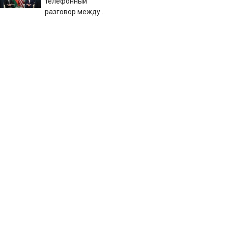
телефонный
разговор между
Президентом
Ильхамом
Алиевым и
Президентом
Дональдом
Трампом