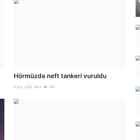
Hörmüzdə neft tankeri vuruldu
8 İyul, 2026
0
360