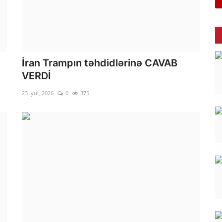
İran Trampın təhdidlərinə CAVAB
VERDİ
23 İyul, 2026
0
375