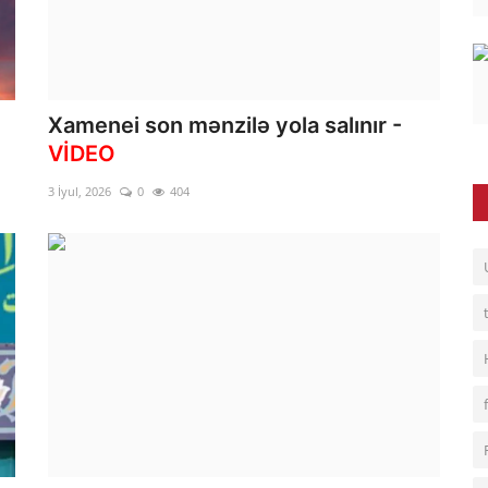
Xamenei son mənzilə yola salınır -
VİDEO
3 İyul, 2026
0
404