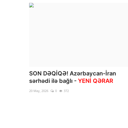
SON DƏQİQƏ! Azərbaycan-İran
sərhədi ilə bağlı -
YENİ QƏRAR
20 May, 2026
0
372