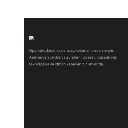
Operativ, dəqiq və qərəzsiz xəbərləri bizdən izləyin.
Azərbaycan və dünya gündəmi, siyasət, iqtisadiyyat,
texnologiya və idman xəbərləri bir ünvanda.