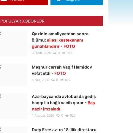
POPULYAR XƏBƏRLƏR
Qazinin əməliyyatdan sonra
ölümü:
ailəsi xəstəxananı
günahlandırır - FOTO
20 İyul, 2026
0
949
Məşhur cərrah Vaqif Həmidov
vəfat etdi -
FOTO
8 İyul, 2026
0
827
Azərbaycanda avtobusda gediş
haqqı ilə bağlı vacib qərar -
Baş
nazir imzaladı
1 Avqust, 2026
0
520
Duty Free.az-ın 18 illik direktoru