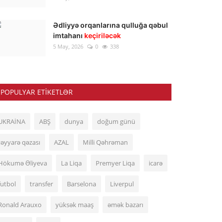
Ədliyyə orqanlarına qulluğa qəbul
imtahanı
keçiriləcək
5 May, 2026
0
338
POPULYAR ETIKETLƏR
UKRAİNA
ABŞ
dunya
doğum günü
təyyarə qəzası
AZAL
Milli Qəhrəman
Hökumə Əliyeva
La Liqa
Premyer Liqa
icarə
futbol
transfer
Barselona
Liverpul
Ronald Arauxo
yüksək maaş
əmək bazarı