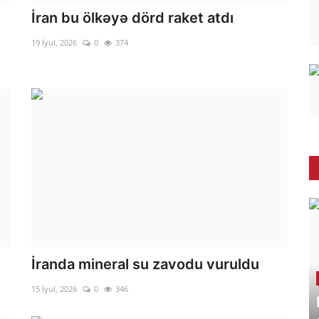
İran bu ölkəyə dörd raket atdı
19 İyul, 2026
0
374
İranda mineral su zavodu vuruldu
15 İyul, 2026
0
346