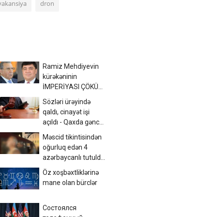
vakansiya
dron
Ramiz Mehdiyevin
kürəkəninin
İMPERİYASI ÇÖKÜR
- Bakının mərkəzində
Sözləri ürəyində
yandırılan arxivlər
qaldı, cinayət işi
və... - ŞOK
açıldı - Qaxda gənc
DETALLAR
oğlanın sevgi bəlası
Məscid tikintisindən
oğurluq edən 4
azərbaycanlı tutuldu
– Foto
Öz xoşbəxtliklərinə
mane olan bürclər
Состоялся