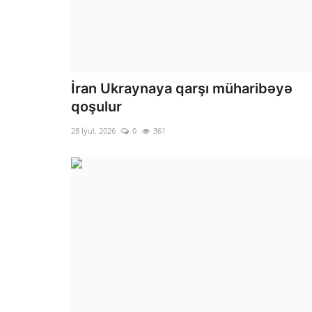
İran Ukraynaya qarşı müharibəyə
qoşulur
28 İyul, 2026
0
361