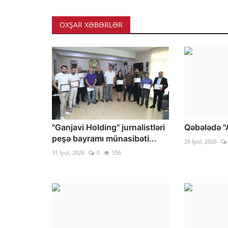
OXŞAR XƏBƏRLƏR
"Ganjavi Holding" jurnalistləri
Qəbələdə "
peşə bayramı münasibəti...
26 İyul, 2026
31 İyul, 2026
0
556