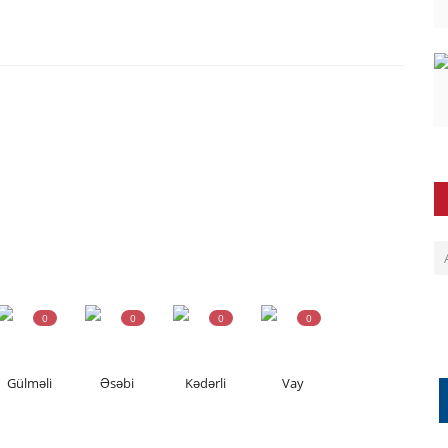
0
0
0
0
Gülməli
Əsəbi
Kədərli
Vay