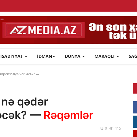
TİSADİYYAT
İDMAN
DÜNYA
MARAQLI
SA
ompensasiya veriləcək? —
 nə qədər
ləcək? —
Rəqəmlər
0
415