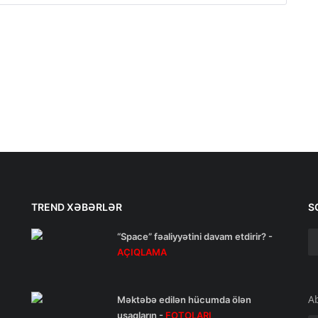
TREND XƏBƏRLƏR
S
“Space” fəaliyyətini davam etdirir? -
AÇIQLAMA
A
Məktəbə edilən hücumda ölən
uşaqların -
FOTOLARI