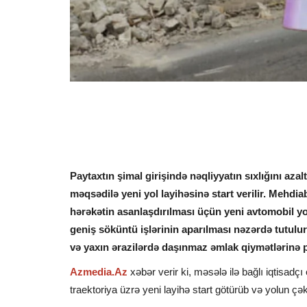
Paytaxtın şimal girişində nəqliyyatın sıxlığını aza
məqsədilə yeni yol layihəsinə start verilir. Mehd
hərəkətin asanlaşdırılması üçün yeni avtomobil yol
geniş söküntü işlərinin aparılması nəzərdə tutulur
və yaxın ərazilərdə daşınmaz əmlak qiymətlərinə 
Azmedia.Az
xəbər verir ki, məsələ ilə bağlı iqtisadç
traektoriya üzrə yeni layihə start götürüb və yolun çəki