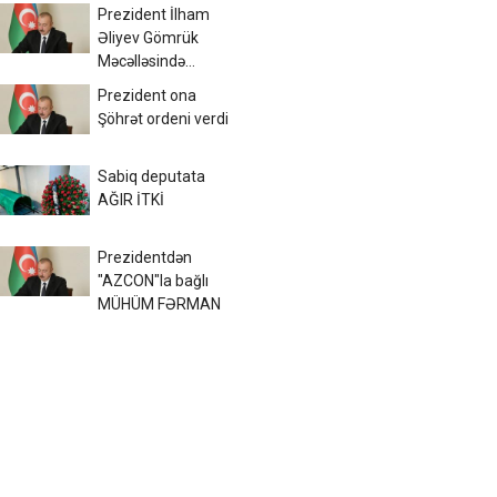
граждан
Prezident İlham
Азербайджана в
Əliyev Gömrük
Черном море
Məcəlləsində
dəyişikliyi təsdiqlədi
Prezident ona
Şöhrət ordeni verdi
Sabiq deputata
AĞIR İTKİ
Prezidentdən
"AZCON"la bağlı
MÜHÜM FƏRMAN