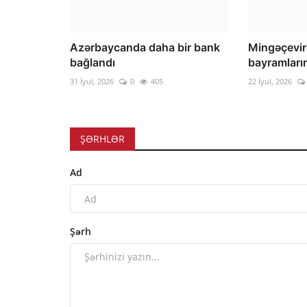
Azərbaycanda daha bir bank
Mingəçevird
bağlandı
bayramların
31 İyul, 2026
0
405
22 İyul, 2026
ŞƏRHLƏR
Ad
Şərh