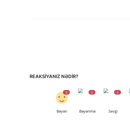
REAKSIYANIZ NƏDIR?
0
0
0
Bəyən
Bəyənmə
Sevgi