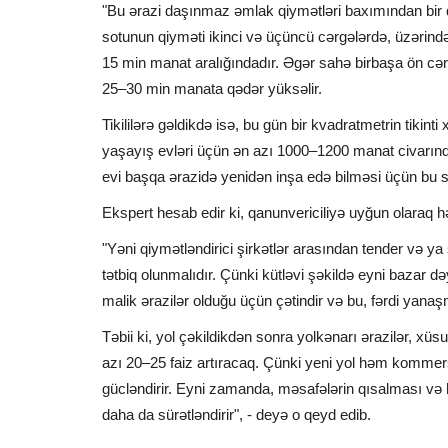
"Bu ərazi daşınmaz əmlak qiymətləri baxımından bir q
sotunun qiyməti ikinci və üçüncü cərgələrdə, üzərin
15 min manat aralığındadır. Əgər sahə birbaşa ön cə
25–30 min manata qədər yüksəlir.
Tikililərə gəldikdə isə, bu gün bir kvadratmetrin tikinti 
yaşayış evləri üçün ən azı 1000–1200 manat civarınd
evi başqa ərazidə yenidən inşa edə bilməsi üçün bu 
Ekspert hesab edir ki, qanunvericiliyə uyğun olaraq h
"Yəni qiymətləndirici şirkətlər arasından tender və y
tətbiq olunmalıdır. Çünki kütləvi şəkildə eyni bazar 
malik ərazilər olduğu üçün çətindir və bu, fərdi yanaş
Təbii ki, yol çəkildikdən sonra yolkənarı ərazilər, xüs
azı 20–25 faiz artıracaq. Çünki yeni yol həm kommers
gücləndirir. Eyni zamanda, məsafələrin qısalması və 
daha da sürətləndirir", - deyə o qeyd edib.