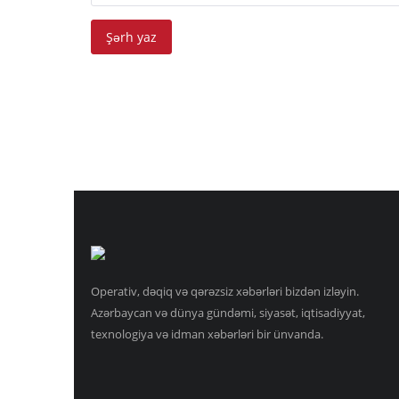
Şərh yaz
Operativ, dəqiq və qərəzsiz xəbərləri bizdən izləyin.
Azərbaycan və dünya gündəmi, siyasət, iqtisadiyyat,
texnologiya və idman xəbərləri bir ünvanda.