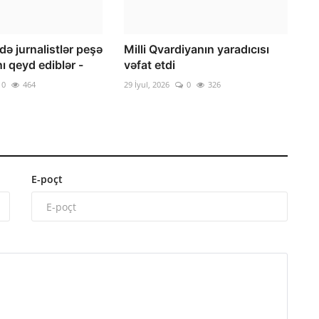
ə jurnalistlər peşə
Milli Qvardiyanın yaradıcısı
ı qeyd ediblər -
vəfat etdi
0
464
29 İyul, 2026
0
326
E-poçt