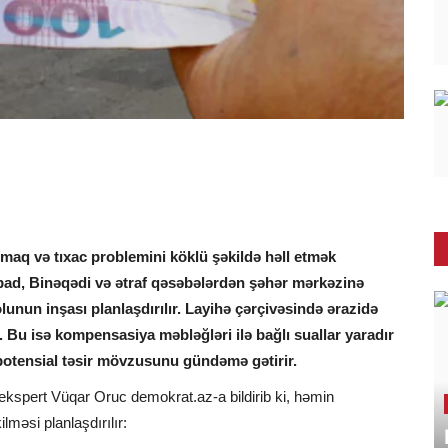
ltmaq və tıxac problemini köklü şəkildə həll etmək
iabad, Binəqədi və ətraf qəsəbələrdən şəhər mərkəzinə
unun inşası planlaşdırılır. Layihə çərçivəsində ərazidə
. Bu isə kompensasiya məbləğləri ilə bağlı suallar yaradır
potensial təsir mövzusunu gündəmə gətirir.
ı ekspert Vüqar Oruc demokrat.az-a bildirib ki, həmin
lməsi planlaşdırılır: