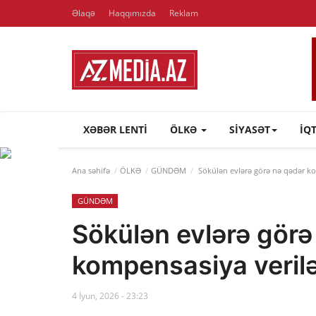
Əlaqə
Haqqımızda
Reklam
XƏBƏR LENTI
ÖLKƏ
SİYASƏT
İQ
Ana səhifə
ÖLKƏ
GÜNDƏM
Sökülən evlərə görə nə qədər k
GÜNDƏM
Sökülən evlərə görə
kompensasiya veri
4 İyun, 2026 - 23:23