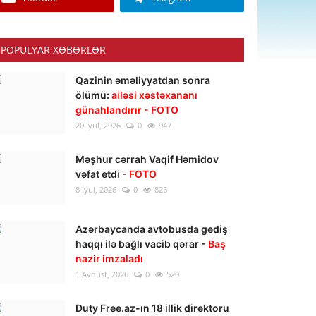
POPULYAR XƏBƏRLƏR
Qazinin əməliyyatdan sonra
ölümü:
ailəsi xəstəxananı
günahlandırır - FOTO
20 İyul, 2026
0
947
Məşhur cərrah Vaqif Həmidov
vəfat etdi -
FOTO
8 İyul, 2026
0
825
Azərbaycanda avtobusda gediş
haqqı ilə bağlı vacib qərar -
Baş
nazir imzaladı
1 Avqust, 2026
0
520
Duty Free.az-ın 18 illik direktoru