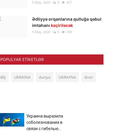
5 May, 2026
0
427
Ədliyyə orqanlarına qulluğa qəbul
imtahanı
keçiriləcək
5 May, 2026
0
338
POPULYAR ETIKETLƏR
ABŞ
UKRAİNA
dunya
UKRAYNA
dron
Украина выразила
соболезнования в
связи с гибелью