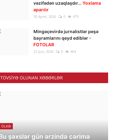
vəzifədən uzaqlaşdır...
Yoxlama
aparılır
30 Aprel, 2026
0
479
Mingəçevirdə jurnalistlər peşə
bayramlarını qeyd ediblər -
FOTOLAR
22 İyul, 2026
0
464
TÖVSIYƏ OLUNAN XƏBƏRLƏR
ÖLKƏ
Bu şəxslər gün ərzində cərimə