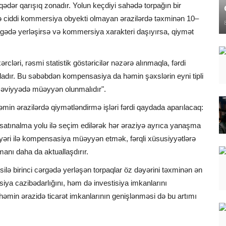
ədər qarışıq zonadır. Yolun keçdiyi sahədə torpağın bir
də ciddi kommersiya obyekti olmayan ərazilərdə təxminən 10–
rgədə yerləşirsə və kommersiya xarakteri daşıyırsa, qiymət
xərcləri, rəsmi statistik göstəricilər nəzərə alınmaqla, fərdi
adır. Bu səbəbdən kompensasiya da həmin şəxslərin eyni tipli
səviyyədə müəyyən olunmalıdır".
əmin ərazilərdə qiymətləndirmə işləri fərdi qaydada aparılacaq:
a satınalma yolu ilə seçim edilərək hər əraziyə ayrıca yanaşma
dəyəri ilə kompensasiya müəyyən etmək, fərqli xüsusiyyətlərə
manı daha da aktuallaşdırır.
usilə birinci cərgədə yerləşən torpaqlar öz dəyərini təxminən ən
iya cazibədarlığını, həm də investisiya imkanlarını
həmin ərazidə ticarət imkanlarının genişlənməsi də bu artımı