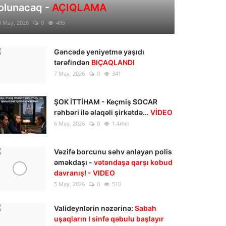
olunacaq -
AÇIQLAMA
8 May, 2026
0
495
Gəncədə yeniyetmə yaşıdı
tərəfindən
BIÇAQLANDI
7 May, 2026
0
341
ŞOK İTTİHAM - Keçmiş SOCAR
rəhbəri ilə əlaqəli şirkətdə...
VİDEO
6 May, 2026
0
1.4min
Vəzifə borcunu səhv anlayan polis
əməkdaşı -
vətəndaşa qarşı kobud
davranış! - VIDEO
5 May, 2026
0
510
Valideynlərin nəzərinə:
Sabah
uşaqların I sinfə qəbulu başlayır