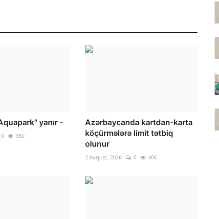
Aquapark" yanır -
Azərbaycanda kartdan-karta
köçürmələrə limit tətbiq
0
350
olunur
2 Avqust, 2026
0
406