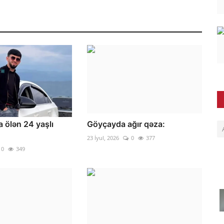
 ölən 24 yaşlı
Göyçayda ağır qəza:
23 İyul, 2026
0
377
0
349