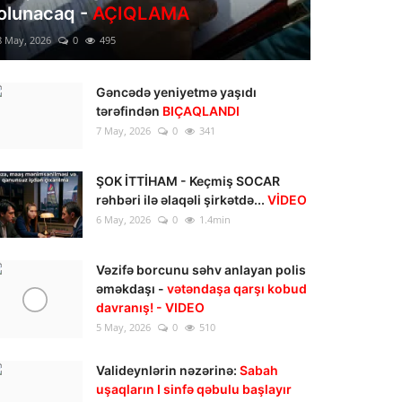
olunacaq -
AÇIQLAMA
8 May, 2026
0
495
Gəncədə yeniyetmə yaşıdı
tərəfindən
BIÇAQLANDI
7 May, 2026
0
341
ŞOK İTTİHAM - Keçmiş SOCAR
rəhbəri ilə əlaqəli şirkətdə...
VİDEO
6 May, 2026
0
1.4min
Vəzifə borcunu səhv anlayan polis
əməkdaşı -
vətəndaşa qarşı kobud
davranış! - VIDEO
5 May, 2026
0
510
Valideynlərin nəzərinə:
Sabah
uşaqların I sinfə qəbulu başlayır