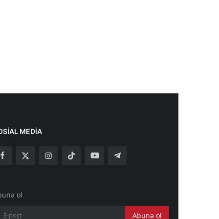
OSIAL MEDIA
bunə ol
Abunə ol