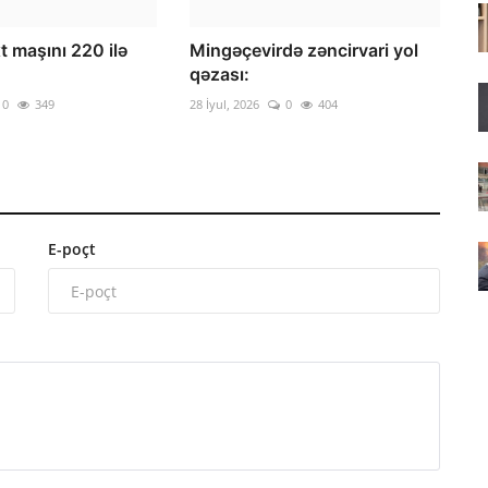
 maşını 220 ilə
Mingəçevirdə zəncirvari yol
qəzası:
0
349
28 İyul, 2026
0
404
E-poçt