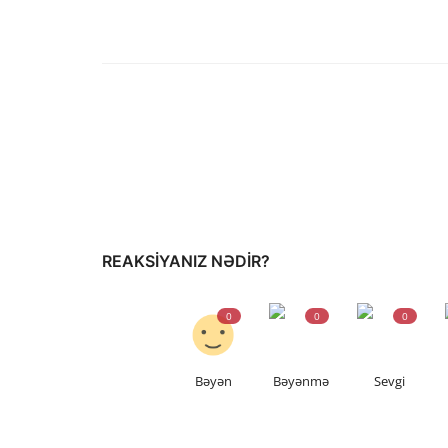
REAKSIYANIZ NƏDIR?
0
0
0
Bəyən
Bəyənmə
Sevgi