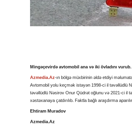
Mingəçevirdə avtomobil ana və iki övladını vurub.
Azmedia.Az
-ın bölgə müxbirinin əldə etdiyi məlumat
Avtomobil yolu keçmək istəyən 1998-ci il təvəllüdlü N
təvəllüdlü Nəsirov Onur Qüdrət oğlunu və 2021-ci il 
xəstəxanaya çatdırılıb. Faktla bağlı araşdırma aparılır
Ehtiram Muradov
Azmedia.Az