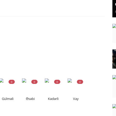
0
0
0
0
Gülməli
Əsəbi
Kədərli
Vay