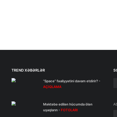
TREND XƏBƏRLƏR
S
“Space” fəaliyyətini davam etdirir? -
AÇIQLAMA
A
Məktəbə edilən hücumda ölən
uşaqların -
FOTOLARI