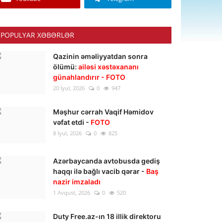
POPULYAR XƏBƏRLƏR
Qazinin əməliyyatdan sonra
ölümü:
ailəsi xəstəxananı
günahlandırır - FOTO
20 İyul, 2026
0
947
Məşhur cərrah Vaqif Həmidov
vəfat etdi -
FOTO
8 İyul, 2026
0
825
Azərbaycanda avtobusda gediş
haqqı ilə bağlı vacib qərar -
Baş
nazir imzaladı
1 Avqust, 2026
0
520
Duty Free.az-ın 18 illik direktoru