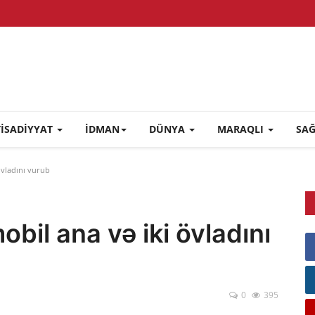
TİSADİYYAT
İDMAN
DÜNYA
MARAQLI
SA
övladını vurub
bil ana və iki övladını
0
395