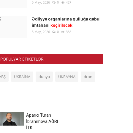
5 May, 2026
0
427
Ədliyyə orqanlarına qulluğa qəbul
imtahanı
keçiriləcək
5 May, 2026
0
338
POPULYAR ETIKETLƏR
ABŞ
UKRAİNA
dunya
UKRAYNA
dron
Aparıcı Turan
İbrahimova AĞRI
İTKİ