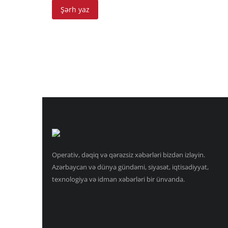
Şərh yaz
Operativ, dəqiq və qərəzsiz xəbərləri bizdən izləyin.
Azərbaycan və dünya gündəmi, siyasət, iqtisadiyyat,
texnologiya və idman xəbərləri bir ünvanda.