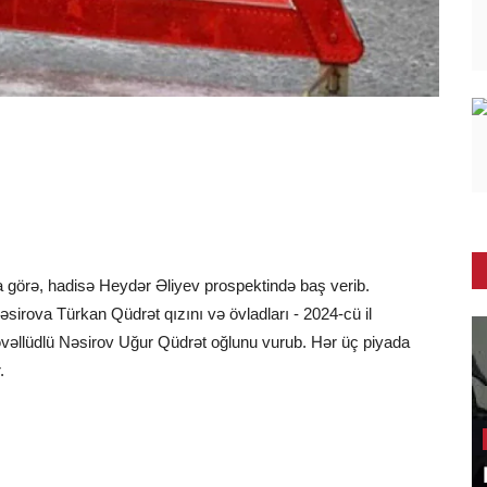
a görə, hadisə Heydər Əliyev prospektində baş verib.
əsirova Türkan Qüdrət qızını və övladları - 2024-cü il
təvəllüdlü Nəsirov Uğur Qüdrət oğlunu vurub. Hər üç piyada
.