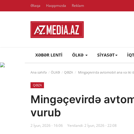
Əlaqə
Haqqımızda
Reklam
XƏBƏR LENTI
ÖLKƏ
SİYASƏT
İQ
Ana səhifə
ÖLKƏ
QƏZA
Mingəçevirdə avtomobil ana və iki 
QƏZA
Mingəçevirdə avtomo
vurub
2 İyun, 2026 - 16:06
Yeniləndi: 2 İyun, 2026 - 22:08