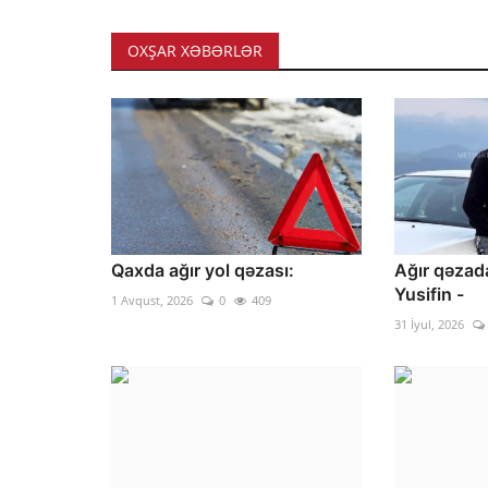
OXŞAR XƏBƏRLƏR
Qaxda ağır yol qəzası:
Ağır qəzada
Yusifin -
1 Avqust, 2026
0
409
31 İyul, 2026