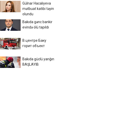
Gülnar Hacalıyeva
mətbuat katibi təyin
olundu
Bakıda gənc bankir
evində ölü tapıldı
В центре Баку
горит объект
Bakıda güclü yanğın
BAŞLAYIB