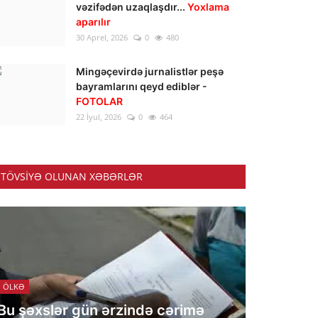
vəzifədən uzaqlaşdır...
Yoxlama
aparılır
30 Aprel, 2026
0
480
Mingəçevirdə jurnalistlər peşə
bayramlarını qeyd ediblər -
FOTOLAR
22 İyul, 2026
0
464
TÖVSIYƏ OLUNAN XƏBƏRLƏR
ÖLKƏ
Bu şəxslər gün ərzində cərimə