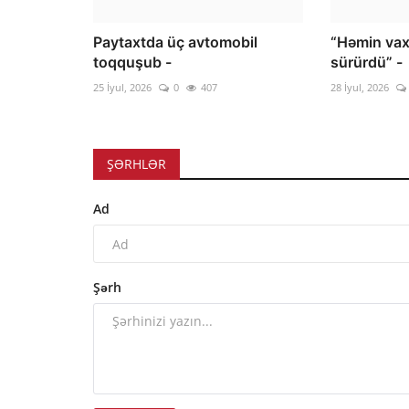
Paytaxtda üç avtomobil
“Həmin vaxt
toqquşub -
sürürdü” -
25 İyul, 2026
0
407
28 İyul, 2026
ŞƏRHLƏR
Ad
Şərh