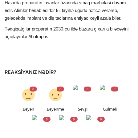
Hazırda preparatın insanlar üzərində sınaq mərhələsi davam
edir. Alimlər hesab edirlər ki, layihə uğurlu nəticə verərsə,
gələcəkdə implant və diş taclarına ehtiyac xeyli azala bilər.
Tədqiqatçılar preparatın 2030-cu ildə bazara çıxarıla biləcəyini
açıqlayıblar.//bakupost
REAKSIYANIZ NƏDIR?
0
0
0
0
Bəyən
Bəyənmə
Sevgi
Gülməli
0
0
0