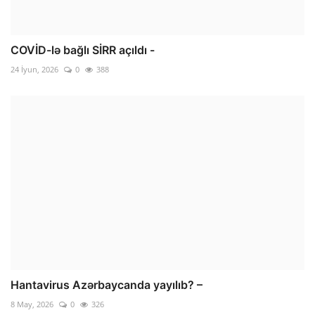
COVİD-lə bağlı SİRR açıldı -
24 İyun, 2026
0
388
Hantavirus Azərbaycanda yayılıb? –
8 May, 2026
0
326