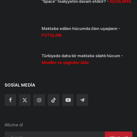
“Space” fəaliyyətini davam etdirir? -
AÇIQLAMA
Məktəbə edilən hücumda ölən uşaqların -
FOTOLARI
Türkiyədə daha bir məktəbə silahlı hücum -
Müəllim və şagirdlər öldü
SOSIAL MEDIA
Abunə ol