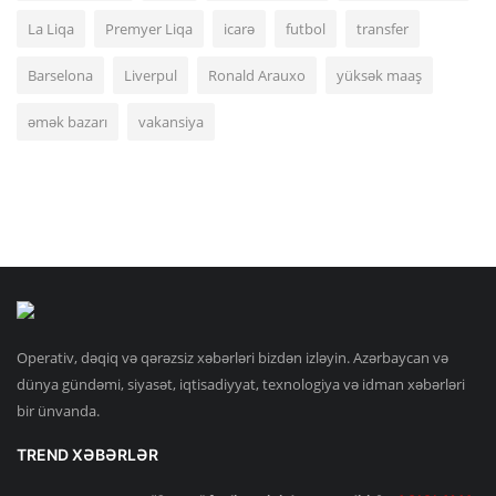
La Liqa
Premyer Liqa
icarə
futbol
transfer
Barselona
Liverpul
Ronald Arauxo
yüksək maaş
əmək bazarı
vakansiya
Operativ, dəqiq və qərəzsiz xəbərləri bizdən izləyin. Azərbaycan və
dünya gündəmi, siyasət, iqtisadiyyat, texnologiya və idman xəbərləri
bir ünvanda.
TREND XƏBƏRLƏR