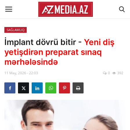
SAĞLAMLIQ
Əlaqə
İmplant dövrü bitir -
Yeni diş
yetişdirən preparat sınaq
Xəbər lenti
mərhələsində
Haqqımızda
11 May, 2026 - 22:03
0
392
Reklam
ÖLKƏ
SİYASƏT
İQTİSADİYYAT