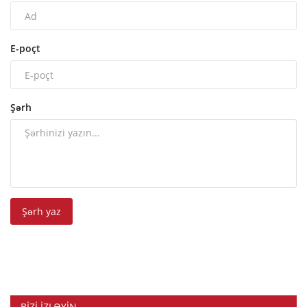
E-poçt
Şərh
Şərh yaz
BIZI IZLƏYIN