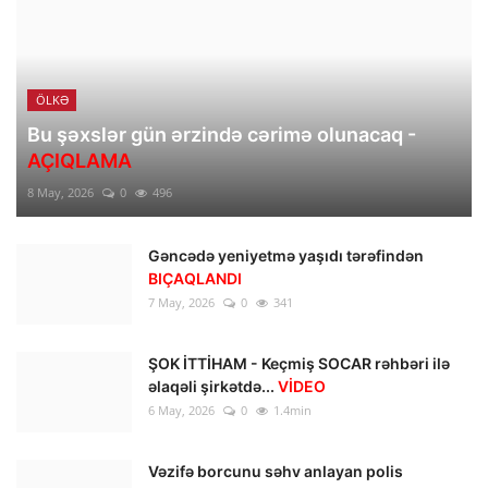
ÖLKƏ
Bu şəxslər gün ərzində cərimə olunacaq -
AÇIQLAMA
8 May, 2026
0
496
Gəncədə yeniyetmə yaşıdı tərəfindən
BIÇAQLANDI
7 May, 2026
0
341
ŞOK İTTİHAM - Keçmiş SOCAR rəhbəri ilə
əlaqəli şirkətdə...
VİDEO
6 May, 2026
0
1.4min
Vəzifə borcunu səhv anlayan polis