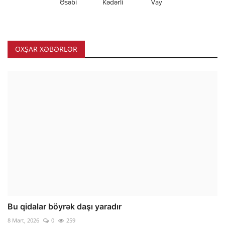
Əsəbi
Kədərli
Vay
OXŞAR XƏBƏRLƏR
Bu qidalar böyrək daşı yaradır
8 Mart, 2026
0
259