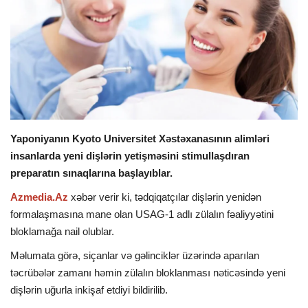
İDMAN
DÜNYA
MARAQLI
SAĞLAMLIQ
Yaponiyanın Kyoto Universitet Xəstəxanasının alimləri
insanlarda yeni dişlərin yetişməsini stimullaşdıran
ŞOU BİZNES
preparatın sınaqlarına başlayıblar.
Azmedia.Az
xəbər verir ki, tədqiqatçılar dişlərin yenidən
MÜSAHİBƏ
formalaşmasına mane olan USAG-1 adlı zülalın fəaliyyətini
bloklamağa nail olublar.
İKT
Məlumata görə, siçanlar və gəlinciklər üzərində aparılan
təcrübələr zamanı həmin zülalın bloklanması nəticəsində yeni
dişlərin uğurla inkişaf etdiyi bildirilib.