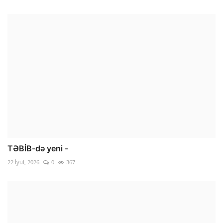
TƏBİB-də yeni -
22 İyul, 2026
0
367