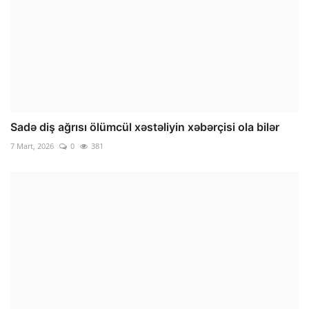
Sadə diş ağrısı ölümcül xəstəliyin xəbərçisi ola bilər
7 Mart, 2026
0
381