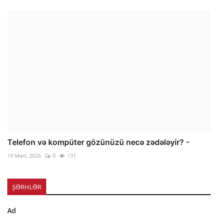
Telefon və kompüter gözünüzü necə zədələyir? -
19 Mart, 2026
0
131
ŞƏRHLƏR
Ad