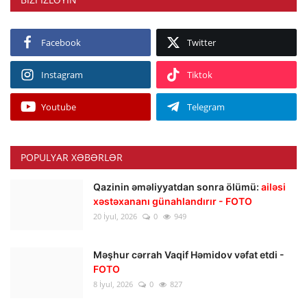
Facebook
Twitter
Instagram
Tiktok
Youtube
Telegram
POPULYAR XƏBƏRLƏR
Qazinin əməliyyatdan sonra ölümü:
ailəsi
xəstəxananı günahlandırır - FOTO
20 İyul, 2026
0
949
Məşhur cərrah Vaqif Həmidov vəfat etdi -
FOTO
8 İyul, 2026
0
827