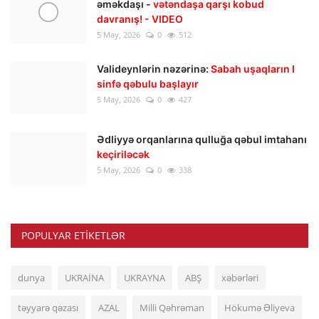
əməkdaşı -
vətəndaşa qarşı kobud
davranış! - VIDEO
5 May, 2026
0
512
Valideynlərin nəzərinə:
Sabah uşaqların I
sinfə qəbulu başlayır
5 May, 2026
0
427
Ədliyyə orqanlarına qulluğa qəbul imtahanı
keçiriləcək
5 May, 2026
0
338
POPULYAR ETIKETLƏR
dunya
UKRAİNA
UKRAYNA
ABŞ
xəbərləri
təyyarə qəzası
AZAL
Milli Qəhrəman
Hökumə Əliyeva