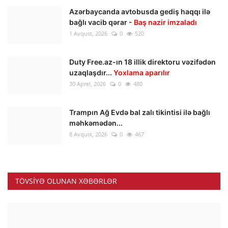
Azərbaycanda avtobusda gediş haqqı ilə
bağlı vacib qərar -
Baş nazir imzaladı
1 Avqust, 2026
0
520
Duty Free.az-ın 18 illik direktoru vəzifədən
uzaqlaşdır...
Yoxlama aparılır
30 Aprel, 2026
0
480
Trampın Ağ Evdə bal zalı tikintisi ilə bağlı
məhkəmədən...
8 Avqust, 2026
0
467
TÖVSIYƏ OLUNAN XƏBƏRLƏR