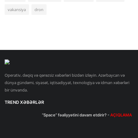
vakansiya
dron
Operativ, dəqiq və qərəzsiz xəbərləri bizdən izləyin. Azərbaycan və
dünya gündəmi, siyasət, iqtisadiyyat, texnologiya və idman xəbərləri
bir ünvanda.
TREND XƏBƏRLƏR
“Space” fəaliyyətini davam etdirir? -
AÇIQLAMA