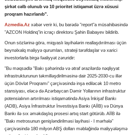
şirkət cəlb olunub və 10 prioritet istiqamət üzrə xüsusi
İDMAN
proqram hazırlanıb".
Azmedia.Az
xəbər verir ki, bu barədə "report"a müsahibəsində
DÜNYA
"AZCON Holdinq"in icraçı direktoru Şahin Babayev bildirib.
Onun sözlərinə görə, miqyaslı layihələrin reallaşdırılması üçün
MARAQLI
beynəlxalq maliyyə qurumları, strateji tərəfdaşlar və xarici
investorlarla birgə fəaliyyət zəruridir:
SAĞLAMLIQ
"Bu məqsədlə "Bakı şəhərində və ətraf ərazilərdə nəqliyyat
ŞOU BİZNES
infrastrukturunun təkmilləşdirilməsinə dair 2025-2030-cu illər
üçün Dövlət Proqramı" çərçivəsində inşa ediləcək 10 metro
MÜSAHİBƏ
stansiyası, eləcə də Azərbaycan Dəmir Yollarının infrastruktur
potensialının artırılması istiqamətində Asiya İnkişaf Bankı
İKT
(ADB), Asiya İnfrastruktur İnvestisiya Bankı (AİİB) və Dünya
Bankı ilə sıx əməkdaşlıq prosesi artıq start götürüb. AİİB ilə
"Bakı metrosunun genişləndirilməsi layihəsi - I mərhələ"
çərçivəsində 180 milyon ABŞ dolları məbləğində maliyyələşmə