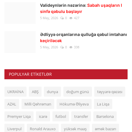
Valideynlərin nəzərinə:
Sabah uşaqların I
sinfə qəbulu başlayır
5 May, 2026
0
427
Ədliyyə orqanlarına qulluğa qəbul imtahanı
keçiriləcək
5 May, 2026
0
338
POPULYAR ETIKETLƏR
UKRAİNA
ABŞ
dunya
doğum günü
təyyarə qəzası
AZAL
Milli Qəhrəman
Hökumə Əliyeva
La Liqa
Premyer Liqa
icarə
futbol
transfer
Barselona
Liverpul
Ronald Arauxo
yüksək maaş
əmək bazarı