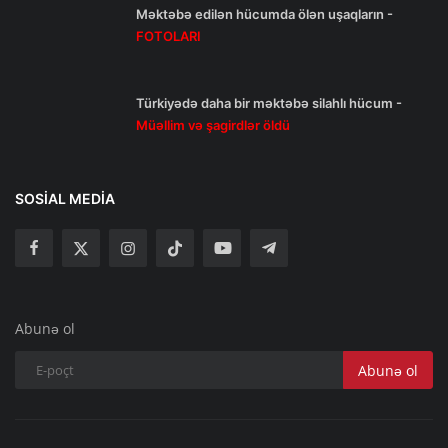
Məktəbə edilən hücumda ölən uşaqların -
FOTOLARI
Türkiyədə daha bir məktəbə silahlı hücum -
Müəllim və şagirdlər öldü
SOSIAL MEDIA
Abunə ol
Abunə ol