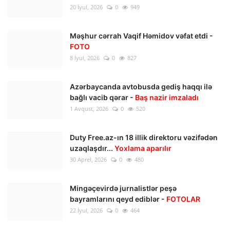
20 İyul, 2026
0
949
Məşhur cərrah Vaqif Həmidov vəfat etdi -
FOTO
8 İyul, 2026
0
827
Azərbaycanda avtobusda gediş haqqı ilə
bağlı vacib qərar -
Baş nazir imzaladı
1 Avqust, 2026
0
520
Duty Free.az-ın 18 illik direktoru vəzifədən
uzaqlaşdır...
Yoxlama aparılır
30 Aprel, 2026
0
480
Mingəçevirdə jurnalistlər peşə
bayramlarını qeyd ediblər -
FOTOLAR
22 İyul, 2026
0
464