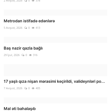
2 Avqust, 2026
0
378
Metrodan istifadə edənlərə
5 Avqust, 2026
0
413
Baş nazir qazla bağlı
29 İyul, 2026
0
316
17 yaşlı qıza nişan mərasimi keçirildi, valideynləri po...
7 Avqust, 2026
0
405
Mal əti bahalaşıb