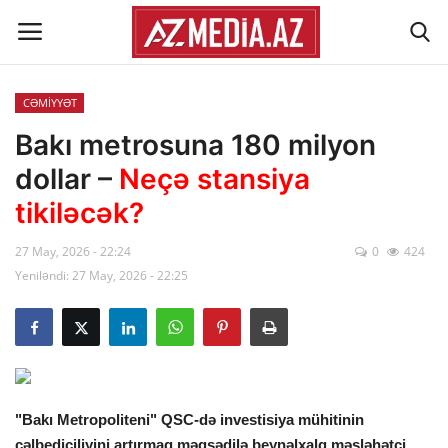
CƏMİYYƏT
Əlaqə
Bakı metrosuna 180 milyon
dollar –
Neçə stansiya
Xəbər lenti
tikiləcək?
Haqqımızda
27 May, 2026 - 22:24
0
424
Yeniləndi: 27 May, 2026 - 22:25
Reklam
ÖLKƏ
SİYASƏT
"Bakı Metropoliteni" QSC-də investisiya mühitinin
İQTİSADİYYAT
cəlbediciliyini artırmaq məqsədilə beynəlxalq məsləhətçi