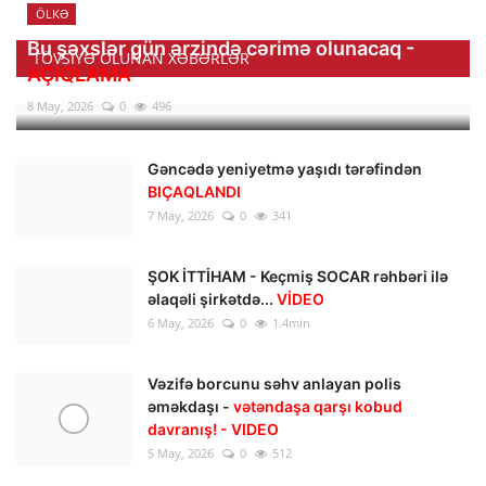
ÖLKƏ
Bu şəxslər gün ərzində cərimə olunacaq -
TÖVSIYƏ OLUNAN XƏBƏRLƏR
AÇIQLAMA
8 May, 2026
0
496
Gəncədə yeniyetmə yaşıdı tərəfindən
BIÇAQLANDI
7 May, 2026
0
341
ŞOK İTTİHAM - Keçmiş SOCAR rəhbəri ilə
əlaqəli şirkətdə...
VİDEO
6 May, 2026
0
1.4min
Vəzifə borcunu səhv anlayan polis
əməkdaşı -
vətəndaşa qarşı kobud
davranış! - VIDEO
5 May, 2026
0
512