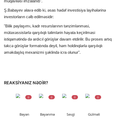
müqaviləsi imzalanıb".
Ş.Babayev əlavə edib ki, əsas hədəf investisiya layihələrinə
investorların cəlb edilməsidir:
"Bilik paylaşımı, kadr resurslarının tənzimlənməsi,
mütəxəssislərlə qarşılıqlı təlimlərin həyata keçirilməsi
istiqamətində də ardıcıl görüşlər davam etdirilir. Bu proses artıq
təkcə görüşlər formatında deyil, həm holdinqlərlə qarşılıqlı
əməkdaşlıq mexanizmi şəklində icra olunur".
REAKSIYANIZ NƏDIR?
0
0
0
0
Bəyən
Bəyənmə
Sevgi
Gülməli