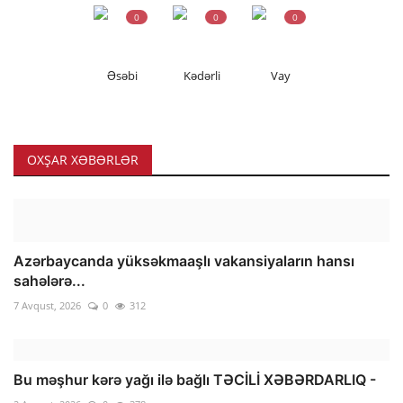
0
0
0
Əsəbi
Kədərli
Vay
OXŞAR XƏBƏRLƏR
Azərbaycanda yüksəkmaaşlı vakansiyaların hansı
sahələrə...
7 Avqust, 2026
0
312
Bu məşhur kərə yağı ilə bağlı TƏCİLİ XƏBƏRDARLIQ -