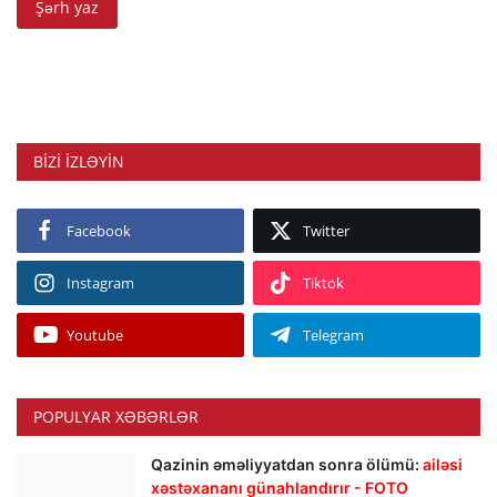
Şərh yaz
BIZI IZLƏYIN
Facebook
Twitter
Instagram
Tiktok
Youtube
Telegram
POPULYAR XƏBƏRLƏR
Qazinin əməliyyatdan sonra ölümü:
ailəsi
xəstəxananı günahlandırır - FOTO