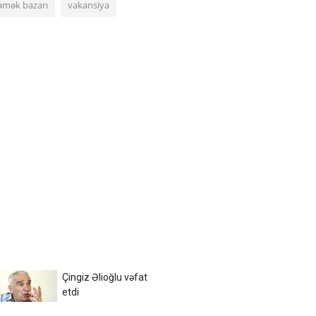
əmək bazarı
vakansiya
Çingiz Əlioğlu vəfat
etdi