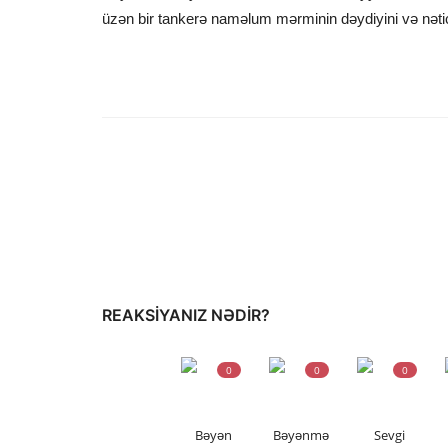
üzən bir tankerə naməlum mərminin dəydiyini və nətic
REAKSIYANIZ NƏDIR?
0
0
0
Bəyən
Bəyənmə
Sevgi