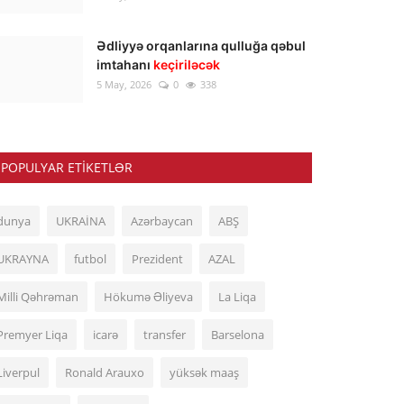
Ədliyyə orqanlarına qulluğa qəbul
imtahanı
keçiriləcək
5 May, 2026
0
338
POPULYAR ETIKETLƏR
dunya
UKRAİNA
Azərbaycan
ABŞ
UKRAYNA
futbol
Prezident
AZAL
Milli Qəhrəman
Hökumə Əliyeva
La Liqa
Premyer Liqa
icarə
transfer
Barselona
Liverpul
Ronald Arauxo
yüksək maaş