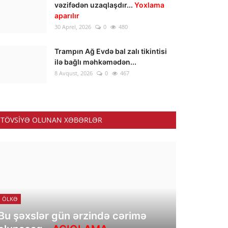
vəzifədən uzaqlaşdır...
Yoxlama
aparılır
30 Aprel, 2026
0
480
Trampın Ağ Evdə bal zalı tikintisi
ilə bağlı məhkəmədən...
8 Avqust, 2026
0
467
TÖVSIYƏ OLUNAN XƏBƏRLƏR
ÖLKƏ
Bu şəxslər gün ərzində cərimə