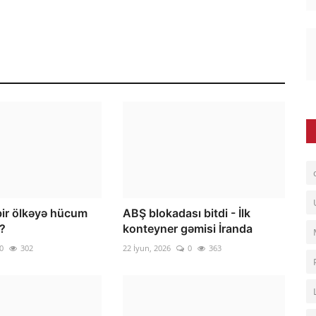
ir ölkəyə hücum
ABŞ blokadası bitdi - İlk
r?
konteyner gəmisi İranda
0
302
22 İyun, 2026
0
363