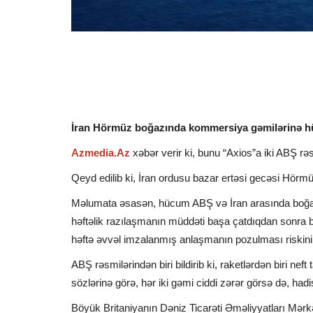
İran Hörmüz boğazında kommersiya gəmilərinə hü
Azmedia.Az
xəbər verir ki, bunu “Axios”a iki ABŞ rəsm
Qeyd edilib ki, İran ordusu bazar ertəsi gecəsi Hörm
Məlumata əsasən, hücum ABŞ və İran arasında boğaz
həftəlik razılaşmanın müddəti başa çatdıqdan sonra baş
həftə əvvəl imzalanmış anlaşmanın pozulması riskini a
ABŞ rəsmilərindən biri bildirib ki, raketlərdən biri nef
sözlərinə görə, hər iki gəmi ciddi zərər görsə də, ha
Böyük Britaniyanın Dəniz Ticarəti Əməliyyatları Mə