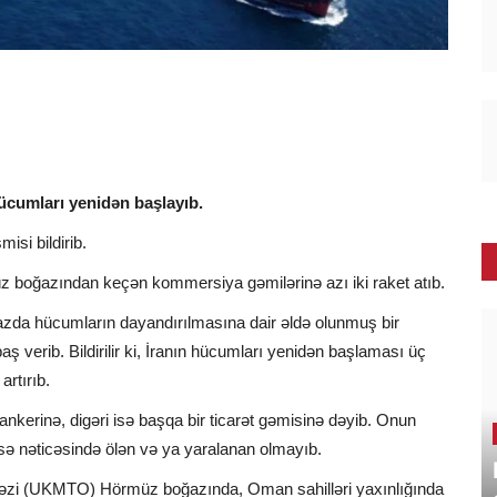
cumları yenidən başlayıb.
isi bildirib.
üz boğazından keçən kommersiya gəmilərinə azı iki raket atıb.
da hücumların dayandırılmasına dair əldə olunmuş bir
 verib. Bildirilir ki, İranın hücumları yenidən başlaması üç
rtırıb.
t tankerinə, digəri isə başqa bir ticarət gəmisinə dəyib. Onun
disə nəticəsində ölən və ya yaralanan olmayıb.
rkəzi (UKMTO) Hörmüz boğazında, Oman sahilləri yaxınlığında