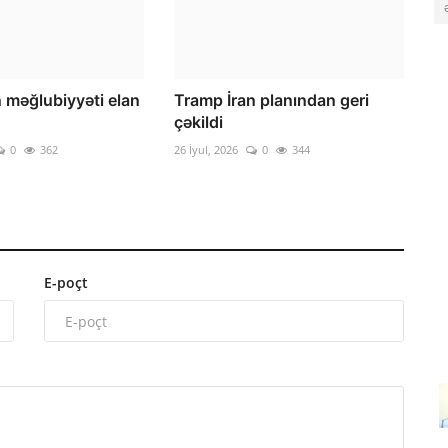
 məğlubiyyəti elan
Tramp İran planından geri
çəkildi
0
362
26 İyul, 2026
0
344
E-poçt