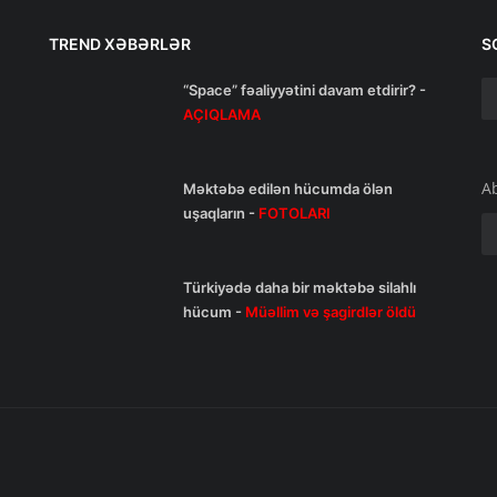
TREND XƏBƏRLƏR
S
“Space” fəaliyyətini davam etdirir? -
AÇIQLAMA
A
Məktəbə edilən hücumda ölən
uşaqların -
FOTOLARI
Türkiyədə daha bir məktəbə silahlı
hücum -
Müəllim və şagirdlər öldü