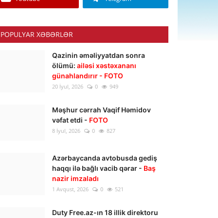
POPULYAR XƏBƏRLƏR
Qazinin əməliyyatdan sonra
ölümü:
ailəsi xəstəxananı
günahlandırır - FOTO
20 İyul, 2026
0
949
Məşhur cərrah Vaqif Həmidov
vəfat etdi -
FOTO
8 İyul, 2026
0
827
Azərbaycanda avtobusda gediş
haqqı ilə bağlı vacib qərar -
Baş
nazir imzaladı
1 Avqust, 2026
0
521
Duty Free.az-ın 18 illik direktoru