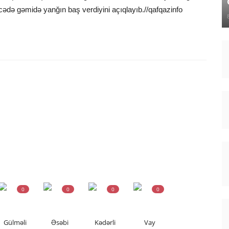
ədə gəmidə yanğın baş verdiyini açıqlayıb.//qafqazinfo
0
0
0
0
Gülməli
Əsəbi
Kədərli
Vay