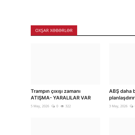
OXŞAR XƏBƏRLƏR
Trampın çıxışı zamanı
ABŞ daha b
ATIŞMA- YARALILAR VAR
planlaşdırı
5 May, 2026
0
322
3 May, 2026