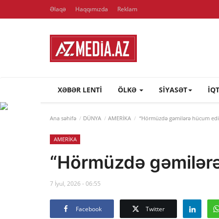
Əlaqə
Haqqımızda
Reklam
XƏBƏR LENTI
ÖLKƏ
SİYASƏT
İQ
Ana səhifə
DÜNYA
AMERİKA
“Hörmüzdə gəmilərə hücum edil
AMERİKA
“Hörmüzdə gəmilərə
7 İyul, 2026 - 06:55
Facebook
Twitter