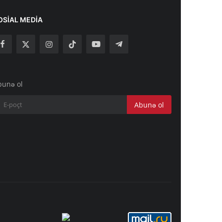
OSIAL MEDIA
bunə ol
Abunə ol