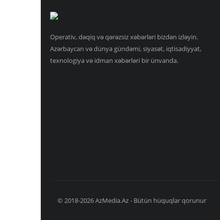
Operativ, dəqiq və qərəzsiz xəbərləri bizdən izləyin.
Azərbaycan və dünya gündəmi, siyasət, iqtisadiyyat,
texnologiya və idman xəbərləri bir ünvanda.
© 2018-2026 AzMedia.Az - Bütün hüquqlar qorunur