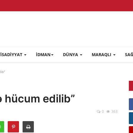
TİSADİYYAT
İDMAN
DÜNYA
MARAQLI
SA
ib”
 hücum edilib”
0
363