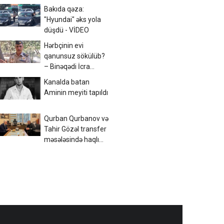
Bakıda qəza:
"Hyundai" əks yola
düşdü - VİDEO
Hərbçinin evi
qanunsuz sökülüb?
– Binəqədi İcra
Hakimiyyəti ilə bağlı
Kanalda batan
ŞOK
Aminin meyiti tapıldı
Qurban Qurbanov və
Tahir Gözəl transfer
məsələsində haqlı
imiş... VİDEO