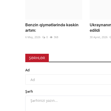
Benzin qiymətlərində kəskin
Ukraynanın
artım:
edildi
6 May, 2026
0
368
30 Aprel, 2026
ŞƏRHLƏR
Ad
Şərh