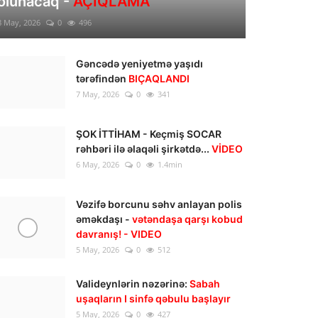
olunacaq -
AÇIQLAMA
8 May, 2026
0
496
Gəncədə yeniyetmə yaşıdı
tərəfindən
BIÇAQLANDI
7 May, 2026
0
341
ŞOK İTTİHAM - Keçmiş SOCAR
rəhbəri ilə əlaqəli şirkətdə...
VİDEO
6 May, 2026
0
1.4min
Vəzifə borcunu səhv anlayan polis
əməkdaşı -
vətəndaşa qarşı kobud
davranış! - VIDEO
5 May, 2026
0
512
Valideynlərin nəzərinə:
Sabah
uşaqların I sinfə qəbulu başlayır
5 May, 2026
0
427