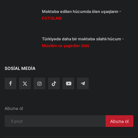
Məktəbə edilən hücumda ölən uşaqların -
FOTOLARI
Türkiyədə daha bir məktəbə silahlı hücum -
Müəllim və şagirdlər öldü
SOSIAL MEDIA
Abunə ol
Abunə ol