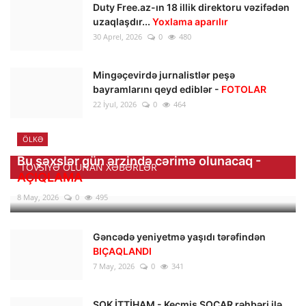
Duty Free.az-ın 18 illik direktoru vəzifədən
uzaqlaşdır...
Yoxlama aparılır
30 Aprel, 2026
0
480
Mingəçevirdə jurnalistlər peşə
bayramlarını qeyd ediblər -
FOTOLAR
22 İyul, 2026
0
464
ÖLKƏ
Bu şəxslər gün ərzində cərimə olunacaq -
TÖVSIYƏ OLUNAN XƏBƏRLƏR
AÇIQLAMA
8 May, 2026
0
495
Gəncədə yeniyetmə yaşıdı tərəfindən
BIÇAQLANDI
7 May, 2026
0
341
ŞOK İTTİHAM - Keçmiş SOCAR rəhbəri ilə