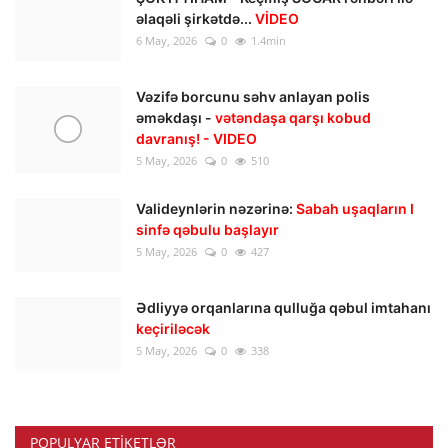
əlaqəli şirkətdə...
VİDEO
6 May, 2026
0
1.4min
Vəzifə borcunu səhv anlayan polis
əməkdaşı -
vətəndaşa qarşı kobud
davranış! - VIDEO
5 May, 2026
0
510
Valideynlərin nəzərinə:
Sabah uşaqların I
sinfə qəbulu başlayır
5 May, 2026
0
427
Ədliyyə orqanlarına qulluğa qəbul imtahanı
keçiriləcək
5 May, 2026
0
338
POPULYAR ETIKETLƏR