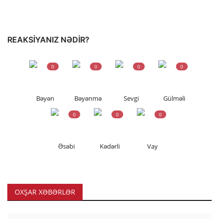
REAKSIYANIZ NƏDIR?
0
0
0
0
Bəyən
Bəyənmə
Sevgi
Gülməli
0
0
0
Əsəbi
Kədərli
Vay
OXŞAR XƏBƏRLƏR