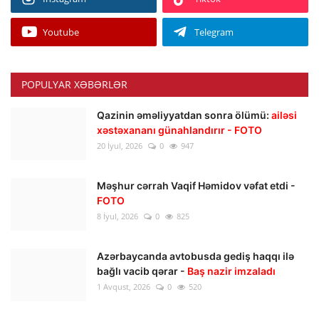
Youtube
Telegram
POPULYAR XƏBƏRLƏR
Qazinin əməliyyatdan sonra ölümü:
ailəsi
xəstəxananı günahlandırır - FOTO
20 İyul, 2026
0
947
Məşhur cərrah Vaqif Həmidov vəfat etdi -
FOTO
8 İyul, 2026
0
825
Azərbaycanda avtobusda gediş haqqı ilə
bağlı vacib qərar -
Baş nazir imzaladı
1 Avqust, 2026
0
520