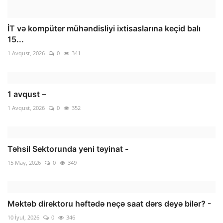
İT və kompüter mühəndisliyi ixtisaslarına keçid balı
15...
1 Avqust, 2026
0
341
1 avqust –
1 Avqust, 2026
0
352
Təhsil Sektorunda yeni təyinat -
15 May, 2026
0
349
Məktəb direktoru həftədə neçə saat dərs deyə bilər? -
10 İyul, 2026
0
346