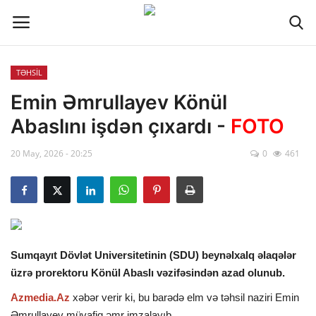
TƏHSİL
Əlaqə
Emin Əmrullayev Könül
Abaslını işdən çıxardı -
FOTO
Xəbər lenti
20 May, 2026 - 20:25
0
461
Haqqımızda
Reklam
ÖLKƏ
Sumqayıt Dövlət Universitetinin (SDU) beynəlxalq əlaqələr
üzrə prorektoru Könül Abaslı vəzifəsindən azad olunub.
SİYASƏT
Azmedia.Az
xəbər verir ki, bu barədə elm və təhsil naziri Emin
İQTİSADİYYAT
Əmrullayev müvafiq əmr imzalayıb.