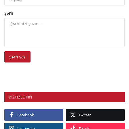
Şərh
Şərh yaz
BIZI IZLƏYIN
Facebook
Twitter
Instagram
Tiktok