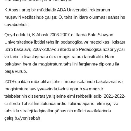
K.Abaslı artıq bir müddətdir ADA Universiteti rektorunun
İDMAN
müşaviri vəzifəsində çalışır. O, təhsilin idarə olunması sahəsinə
cavabdehdir.
DÜNYA
Qeyd edək ki, K.Abaslı 2003-2007-ci illərdə Bakı Slavyan
Universitetində İbtidai təhsilin pedaqogika və metodikası ixtisası
MARAQLI
üzrə bakalavr, 2007-2009-cu illərdə isə Pedaqogika nəzəriyyəsi
və tarixi ixtisaslaşması üzrə magistratura təhsili alıb. Həm
SAĞLAMLIQ
bakalavr, həm də magistratura təhsilini fərqlənmə diplomu ilə
başa vurub.
ŞOU BİZNES
2019-cu ildən müxtəlif ali təhsil müəssisələrində bakalavriat və
MÜSAHİBƏ
magistratura səviyyələrində tədris aparıb və magistr
tələbələrinin dissertasiya işlərinə elmi rəhbərlik edib. 2021-2022-
İKT
ci illərdə Təhsil İnstitutunda ardıcıl olaraq aparıcı elmi işçi və
təhsildə strateji tədqiqatlar şöbəsinin müdiri vəzifələrində
çalışıb.//yenisabah