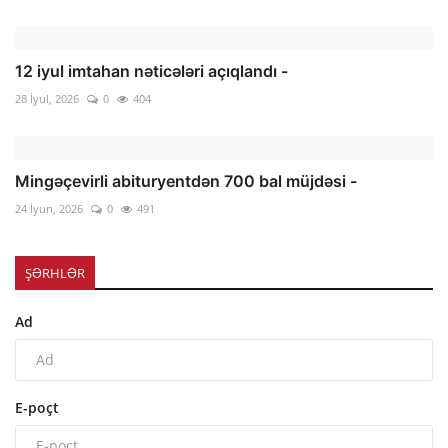
12 iyul imtahan nəticələri açıqlandı -
28 İyul, 2026
0
404
Mingəçevirli abituryentdən 700 bal müjdəsi -
24 İyun, 2026
0
491
ŞƏRHLƏR
Ad
E-poçt