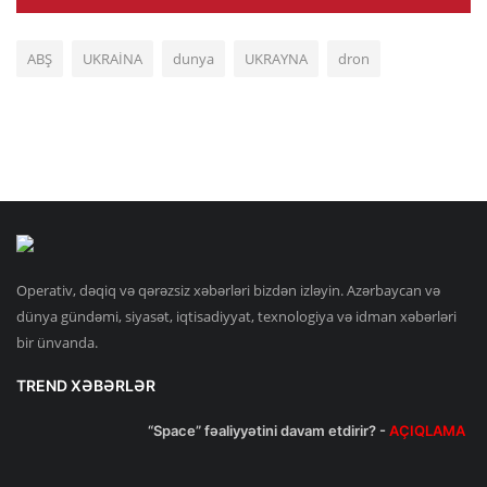
ABŞ
UKRAİNA
dunya
UKRAYNA
dron
Operativ, dəqiq və qərəzsiz xəbərləri bizdən izləyin. Azərbaycan və
dünya gündəmi, siyasət, iqtisadiyyat, texnologiya və idman xəbərləri
bir ünvanda.
TREND XƏBƏRLƏR
“Space” fəaliyyətini davam etdirir? -
AÇIQLAMA