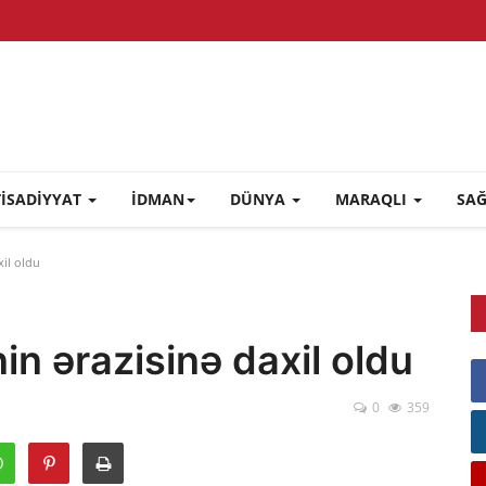
TİSADİYYAT
İDMAN
DÜNYA
MARAQLI
SA
xil oldu
in ərazisinə daxil oldu
0
359