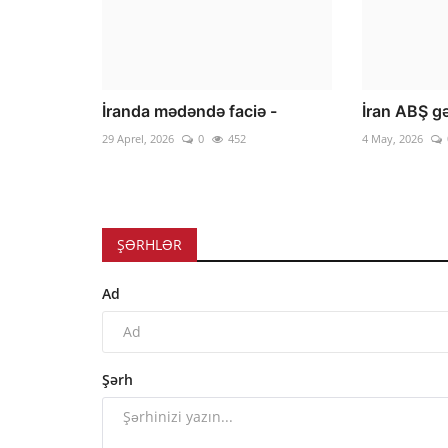
İranda mədəndə faciə -
İran ABŞ gə
29 Aprel, 2026
0
452
4 May, 2026
ŞƏRHLƏR
Ad
Şərh