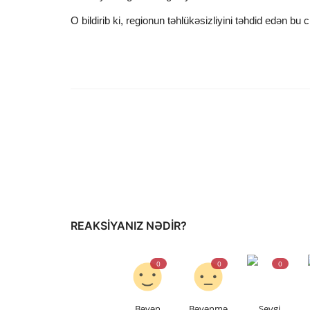
O bildirib ki, regionun təhlükəsizliyini təhdid edən bu 
REAKSIYANIZ NƏDIR?
0
0
0
Bəyən
Bəyənmə
Sevgi