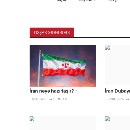
OXŞAR XƏBƏRLƏR
İran nəyə hazırlaşır? -
İran Duba
6 İyul, 2026
0
394
16 İyul, 2026