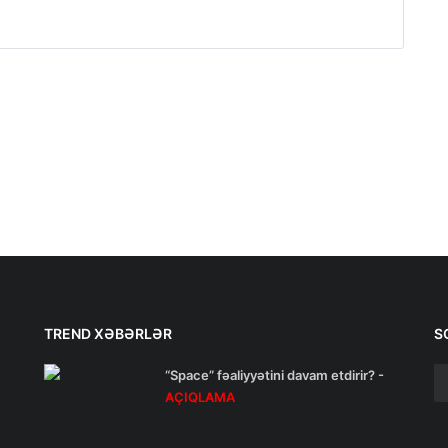
TREND XƏBƏRLƏR
S
“Space” fəaliyyətini davam etdirir? -
AÇIQLAMA