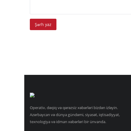
Şərh yaz
Operativ, dəqiq və qərəzsiz xəbərləri bizdən izləyin.
Azərbaycan və dünya gündəmi, siyasət, iqtisadiyyat,
texnologiya və idman xəbərləri bir ünvanda.