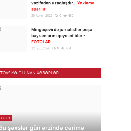
vəzifədən uzaqlaşdır...
Yoxlama
aparılır
30 Aprel, 2026
0
480
Mingəçevirdə jurnalistlər peşə
bayramlarını qeyd ediblər -
FOTOLAR
22 İyul, 2026
0
464
TÖVSIYƏ OLUNAN XƏBƏRLƏR
ÖLKƏ
Bu şəxslər gün ərzində cərimə