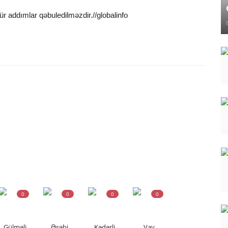
cür addımlar qəbuledilməzdir.//globalinfo
0
0
0
0
Gülməli
Əsəbi
Kədərli
Vay