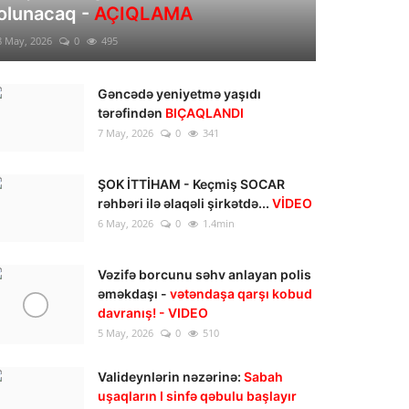
olunacaq -
AÇIQLAMA
8 May, 2026
0
495
Gəncədə yeniyetmə yaşıdı
tərəfindən
BIÇAQLANDI
7 May, 2026
0
341
ŞOK İTTİHAM - Keçmiş SOCAR
rəhbəri ilə əlaqəli şirkətdə...
VİDEO
6 May, 2026
0
1.4min
Vəzifə borcunu səhv anlayan polis
əməkdaşı -
vətəndaşa qarşı kobud
davranış! - VIDEO
5 May, 2026
0
510
Valideynlərin nəzərinə:
Sabah
uşaqların I sinfə qəbulu başlayır