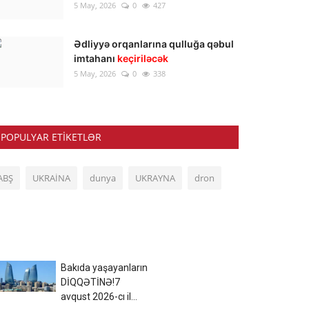
5 May, 2026
0
427
Ədliyyə orqanlarına qulluğa qəbul
imtahanı
keçiriləcək
5 May, 2026
0
338
POPULYAR ETIKETLƏR
ABŞ
UKRAİNA
dunya
UKRAYNA
dron
Bakıda yaşayanların
DİQQƏTİNƏ!7
avqust 2026-cı il