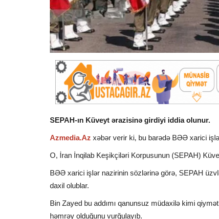
SEPAH-ın Küveyt ərazisinə girdiyi iddia olunur.
Azmedia.Az
xəbər verir ki, bu barədə BƏƏ xarici iş
O, İran İnqilab Keşikçiləri Korpusunun (SEPAH) Küveyt 
BƏƏ xarici işlər nazirinin sözlərinə görə, SEPAH üzv
daxil olublar.
Bin Zayed bu addımı qanunsuz müdaxilə kimi qiymət
həmrəy olduğunu vurğulayıb.