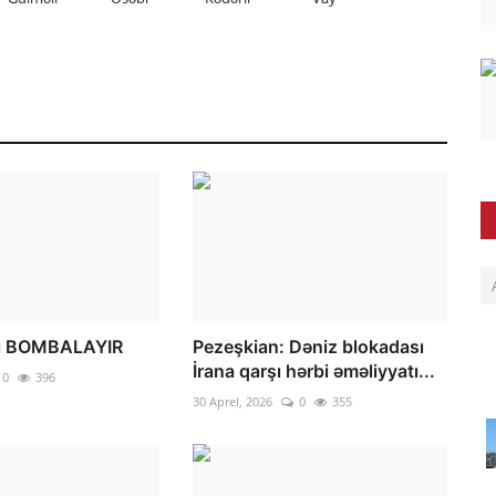
yı BOMBALAYIR
Pezeşkian: Dəniz blokadası
İrana qarşı hərbi əməliyyatı...
0
396
30 Aprel, 2026
0
355