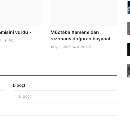
misini vurdu -
Müctəba Xameneidən
rezonans doğuran bəyanat
0
462
18 İyun, 2026
0
398
E-poçt