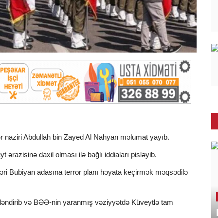
lər naziri Abdullah bin Zayed Al Nahyan məlumat yayıb.
ərazisinə daxil olması ilə bağlı iddiaları pisləyib.
ləri Bubiyan adasına terror planı həyata keçirmək məqsədilə
ləndirib və BƏƏ-nin yaranmış vəziyyətdə Küveytlə tam