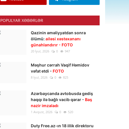
POPULYAR XƏBƏRLƏR
Qazinin əməliyyatdan sonra
ölümü:
ailəsi xəstəxananı
günahlandırır - FOTO
20 İyul, 2026
0
947
Məşhur cərrah Vaqif Həmidov
vəfat etdi -
FOTO
8 İyul, 2026
0
825
Azərbaycanda avtobusda gediş
haqqı ilə bağlı vacib qərar -
Baş
nazir imzaladı
1 Avqust, 2026
0
520
Duty Free.az-ın 18 illik direktoru