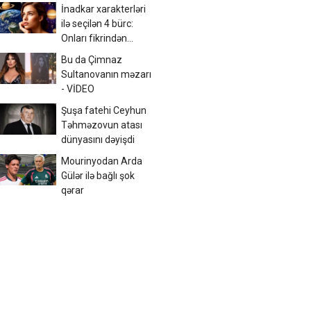
saat 00:00-dan
İnadkar xarakterləri
etibarən...
ilə seçilən 4 bürc:
Onları fikrindən
döndərmək çətindir
Bu da Çimnaz
Sultanovanın məzarı
- VİDEO
Şuşa fatehi Ceyhun
Təhməzovun atası
dünyasını dəyişdi
Mourinyodan Arda
Gülər ilə bağlı şok
qərar