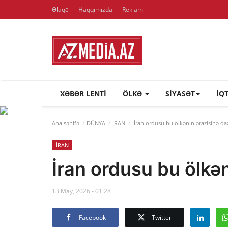
Əlaqə
Haqqımızda
Reklam
XƏBƏR LENTI
ÖLKƏ
SİYASƏT
İQ
Ana səhifə
DÜNYA
İRAN
İran ordusu bu ölkənin ərazisinə da
İRAN
İran ordusu bu ölkən
13 May, 2026 - 01:28
Facebook
Twitter