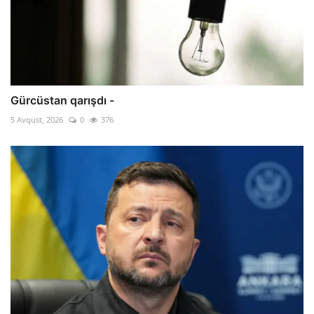
Gürcüstan qarışdı -
5 Avqust, 2026
0
376