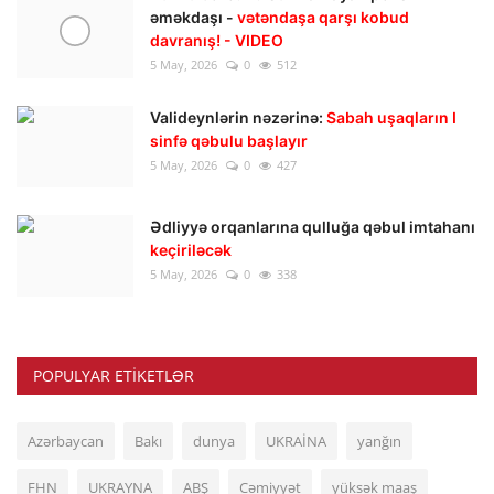
əməkdaşı -
vətəndaşa qarşı kobud
davranış! - VIDEO
5 May, 2026
0
512
Valideynlərin nəzərinə:
Sabah uşaqların I
sinfə qəbulu başlayır
5 May, 2026
0
427
Ədliyyə orqanlarına qulluğa qəbul imtahanı
keçiriləcək
5 May, 2026
0
338
POPULYAR ETIKETLƏR
Azərbaycan
Bakı
dunya
UKRAİNA
yanğın
FHN
UKRAYNA
ABŞ
Cəmiyyət
yüksək maaş