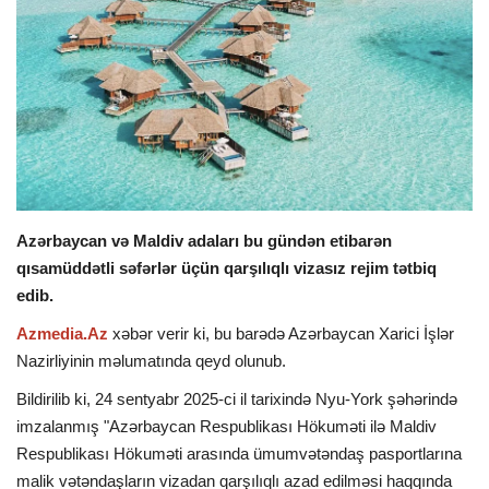
İDMAN
DÜNYA
MARAQLI
SAĞLAMLIQ
Azərbaycan və Maldiv adaları bu gündən etibarən
qısamüddətli səfərlər üçün qarşılıqlı vizasız rejim tətbiq
ŞOU BİZNES
edib.
MÜSAHİBƏ
Azmedia.Az
xəbər verir ki, bu barədə Azərbaycan Xarici İşlər
Nazirliyinin məlumatında qeyd olunub.
İKT
Bildirilib ki, 24 sentyabr 2025-ci il tarixində Nyu-York şəhərində
imzalanmış "Azərbaycan Respublikası Hökuməti ilə Maldiv
Respublikası Hökuməti arasında ümumvətəndaş pasportlarına
malik vətəndaşların vizadan qarşılıqlı azad edilməsi haqqında