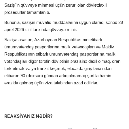
Saziş"in qüvvəyə minməsi üçün zəruri olan dövlətdaxili
prosedurlar tamamlanıb.
Bununla, sazişin müvafiq müddəalarına uyğun olaraq, sənəd 29
aprel 2026-ci il tarixində qüvvəyə minir.
Sazişə əsasən, Azərbaycan Respublikasının etibarlı
ümumvətəndaş pasportlarına malik vətəndaşları və Maldiv
Respublikasının etibarlı ümumvətəndaş pasportlarına malik
vətəndaşları digər tərəfin dövlətinin ərazisinə daxil olmaq, oranı
tərk etmək və ya tranzit keçmək, eləcə də giriş tarixindən
etibarən 90 (doxsan) gündən artıq olmamaq şərtilə həmin
ərazidə qalmaq üçün viza tələbindən azad edilirlər.
REAKSIYANIZ NƏDIR?