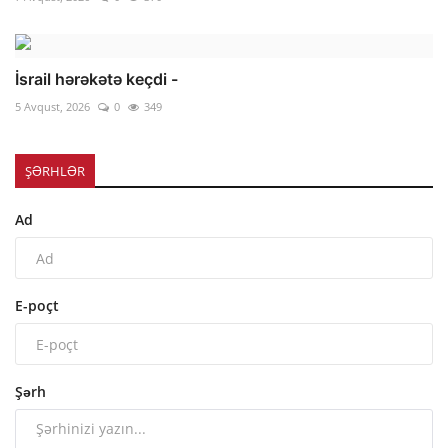
İsrail hərəkətə keçdi -
5 Avqust, 2026
0
349
ŞƏRHLƏR
Ad
E-poçt
Şərh