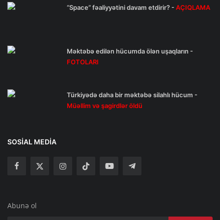
“Space” fəaliyyətini davam etdirir? -
AÇIQLAMA
Məktəbə edilən hücumda ölən uşaqların -
FOTOLARI
Türkiyədə daha bir məktəbə silahlı hücum -
Müəllim və şagirdlər öldü
SOSIAL MEDIA
Abunə ol