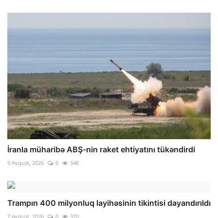
İranla müharibə ABŞ-nin raket ehtiyatını tükəndirdi
9 Avqust, 2026
0
348
Trampın 400 milyonluq layihəsinin tikintisi dayandırıldı
7 Avqust, 2026
0
370