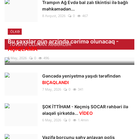
Trampın Ağ Evdə bal zalı tikintisi ilə bağlı
məhkəmədən...
8 Avqust, 2026
0
467
ÖLKƏ
Bu şəxslər gün ərzində cərimə olunacaq -
TÖVSIYƏ OLUNAN XƏBƏRLƏR
AÇIQLAMA
8 May, 2026
0
496
Gəncədə yeniyetmə yaşıdı tərəfindən
BIÇAQLANDI
7 May, 2026
0
341
ŞOK İTTİHAM - Keçmiş SOCAR rəhbəri ilə
əlaqəli şirkətdə...
VİDEO
6 May, 2026
0
1.4min
Vəzifə borcunu səhv anlayan polis