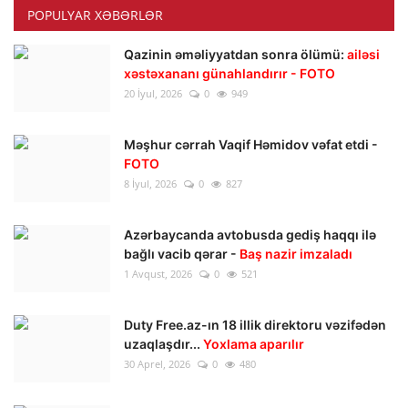
POPULYAR XƏBƏRLƏR
Qazinin əməliyyatdan sonra ölümü:
ailəsi
xəstəxananı günahlandırır - FOTO
20 İyul, 2026
0
949
Məşhur cərrah Vaqif Həmidov vəfat etdi -
FOTO
8 İyul, 2026
0
827
Azərbaycanda avtobusda gediş haqqı ilə
bağlı vacib qərar -
Baş nazir imzaladı
1 Avqust, 2026
0
521
Duty Free.az-ın 18 illik direktoru vəzifədən
uzaqlaşdır...
Yoxlama aparılır
30 Aprel, 2026
0
480