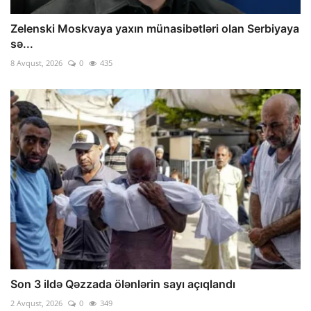
Zelenski Moskvaya yaxın münasibətləri olan Serbiyaya
sə...
8 Avqust, 2026
0
435
Son 3 ildə Qəzzada ölənlərin sayı açıqlandı
2 Avqust, 2026
0
349