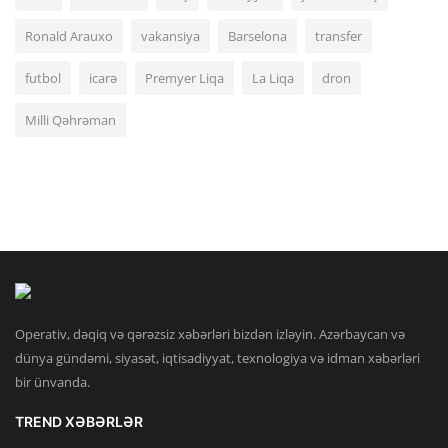
Ronald Arauxo
vakansiya
Barselona
transfer
futbol
icarə
Premyer Liqa
La Liqa
dron
Milli Qəhrəman
Operativ, dəqiq və qərəzsiz xəbərləri bizdən izləyin. Azərbaycan və
dünya gündəmi, siyasət, iqtisadiyyat, texnologiya və idman xəbərləri
bir ünvanda.
TREND XƏBƏRLƏR