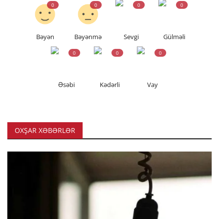
0
0
0
0
Bəyən
Bəyənmə
Sevgi
Gülməli
0
0
0
Əsəbi
Kədərli
Vay
OXŞAR XƏBƏRLƏR