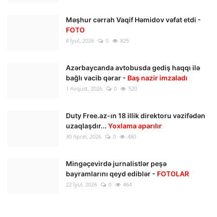
Məşhur cərrah Vaqif Həmidov vəfat etdi -
FOTO
8 İyul, 2026
0
825
Azərbaycanda avtobusda gediş haqqı ilə
bağlı vacib qərar -
Baş nazir imzaladı
1 Avqust, 2026
0
520
Duty Free.az-ın 18 illik direktoru vəzifədən
uzaqlaşdır...
Yoxlama aparılır
30 Aprel, 2026
0
480
Mingəçevirdə jurnalistlər peşə
bayramlarını qeyd ediblər -
FOTOLAR
22 İyul, 2026
0
464