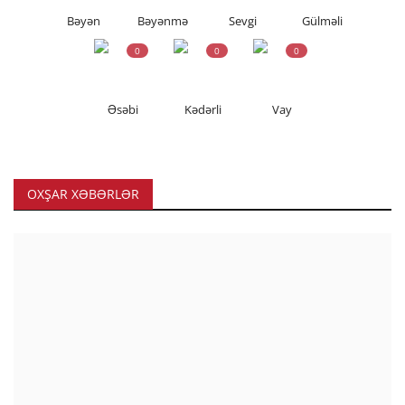
Bəyən
Bəyənmə
Sevgi
Gülməli
0
0
0
Əsəbi
Kədərli
Vay
OXŞAR XƏBƏRLƏR