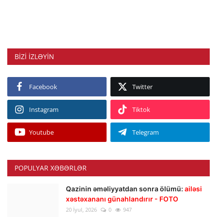
BIZI IZLƏYIN
Facebook
Twitter
Instagram
Tiktok
Youtube
Telegram
POPULYAR XƏBƏRLƏR
Qazinin əməliyyatdan sonra ölümü:
ailəsi
xəstəxananı günahlandırır - FOTO
20 İyul, 2026
0
947