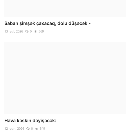
Sabah şimşək çaxacaq, dolu düşəcək -
13 İyul, 2026
0
369
Hava kəskin dəyişəcək:
12 İyun, 2026
0
349