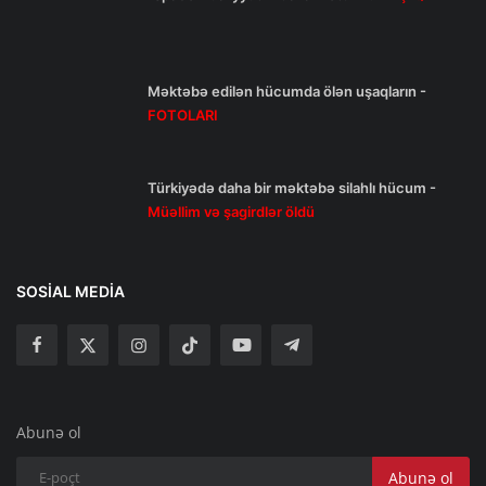
Məktəbə edilən hücumda ölən uşaqların -
FOTOLARI
Türkiyədə daha bir məktəbə silahlı hücum -
Müəllim və şagirdlər öldü
SOSIAL MEDIA
Abunə ol
Abunə ol