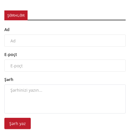
ŞƏRHLƏR
Ad
E-poçt
Şərh
Şərh yaz