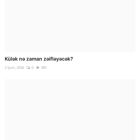
Külək nə zaman zəifləyəcək?
2 İyun, 2026
0
385