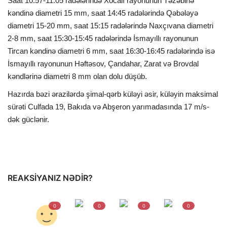
Saat 10:57-11:05 radələrində Xocalı rayonunun Təzəbinə
kəndinə diametri 15 mm, saat 14:45 radələrində Qəbələyə
diametri 15-20 mm, saat 15:15 radələrində Naxçıvana diametri
2-8 mm, saat 15:30-15:45 radələrində İsmayıllı rayonunun
Tircan kəndinə diametri 6 mm, saat 16:30-16:45 radələrində isə
İsmayıllı rayonunun Həftəsov, Çandahar, Zarat və Brovdal
kəndlərinə diametri 8 mm olan dolu düşüb.
Hazırda bəzi ərazilərdə şimal-qərb küləyi əsir, küləyin maksimal
sürəti Culfada 19, Bakıda və Abşeron yarımadasında 17 m/s-
dək güclənir.
REAKSIYANIZ NƏDIR?
0
0
0
0