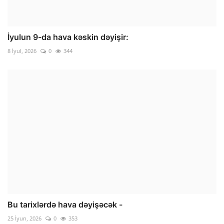
İyulun 9-da hava kəskin dəyişir:
8 İyul, 2026
0
344
Bu tarixlərdə hava dəyişəcək -
25 İyun, 2026
0
353