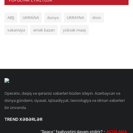
ABŞ
UKRAİNA
dunya
UKRAYNA
dron
vakansiya
əmək bazarı
yüksək maaş
Operativ, dəqiq və qərəzsiz xəbərləri bizdən izləyin. Azərbaycan və
dünya gündəmi, siyasət, iqtisadiyyat, texnologiya və idman xəbərləri
bir ünvanda.
TREND XƏBƏRLƏR
“Space” fəaliyyətini davam etdirir? -
AÇIQLAMA