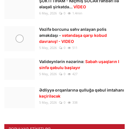
ŞOK İTTİHAM - Keçmiş SOCAR rəhbəri ilə
əlaqəli şirkətdə...
VİDEO
6 May, 2026
0
1.4min
Vəzifə borcunu səhv anlayan polis
əməkdaşı -
vətəndaşa qarşı kobud
davranış! - VIDEO
5 May, 2026
0
511
Valideynlərin nəzərinə:
Sabah uşaqların I
sinfə qəbulu başlayır
5 May, 2026
0
427
Ədliyyə orqanlarına qulluğa qəbul imtahanı
keçiriləcək
5 May, 2026
0
338
POPULYAR ETIKETLƏR