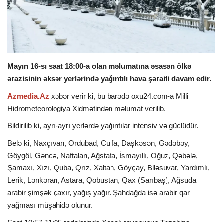
İDMAN
DÜNYA
Mayın 16-sı saat 18:00-a olan məlumatına əsasən ölkə
MARAQLI
ərazisinin əksər yerlərində yağıntılı hava şəraiti davam edir.
Azmedia.Az
xəbər verir ki, bu barədə oxu24.com-a Milli
SAĞLAMLIQ
Hidrometeorologiya Xidmətindən məlumat verilib.
ŞOU BİZNES
Bildirilib ki, ayrı-ayrı yerlərdə yağıntılar intensiv və güclüdür.
Belə ki, Naxçıvan, Ordubad, Culfa, Daşkəsən, Gədəbəy,
MÜSAHİBƏ
Göygöl, Gəncə, Naftalan, Ağstafa, İsmayıllı, Oğuz, Qəbələ,
Şamaxı, Xızı, Quba, Qrız, Xaltan, Göyçay, Biləsuvar, Yardımlı,
İKT
Lerik, Lənkəran, Astara, Qobustan, Qax (Sarıbaş), Ağsuda
arabir şimşək çaxır, yağış yağır. Şahdağda isə arabir qar
yağması müşahidə olunur.