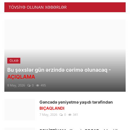
TÖVSIYƏ OLUNAN XƏBƏRLƏR
ÖLKƏ
Bu şəxslər gün ərzində cərimə olunacaq -
AÇIQLAMA
8 May, 2026
0
495
Gəncədə yeniyetmə yaşıdı tərəfindən
BIÇAQLANDI
7 May, 2026
0
341