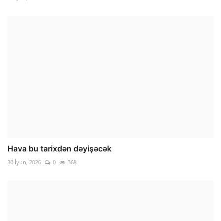
Hava bu tarixdən dəyişəcək
30 İyun, 2026
0
368