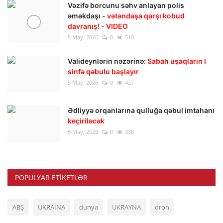
Vəzifə borcunu səhv anlayan polis
əməkdaşı -
vətəndaşa qarşı kobud
davranış! - VIDEO
5 May, 2026
0
510
Valideynlərin nəzərinə:
Sabah uşaqların I
sinfə qəbulu başlayır
5 May, 2026
0
427
Ədliyyə orqanlarına qulluğa qəbul imtahanı
keçiriləcək
5 May, 2026
0
338
POPULYAR ETIKETLƏR
ABŞ
UKRAİNA
dunya
UKRAYNA
dron