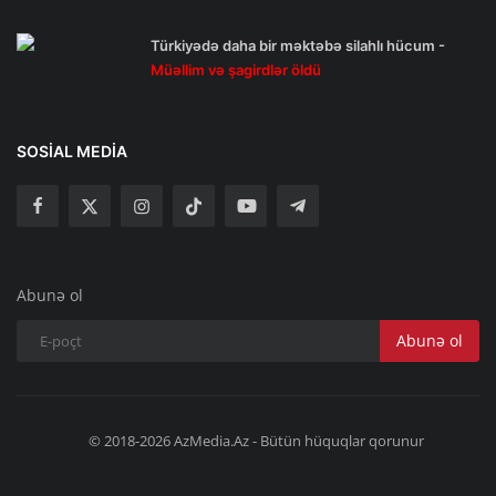
Türkiyədə daha bir məktəbə silahlı hücum -
Müəllim və şagirdlər öldü
SOSIAL MEDIA
Abunə ol
Abunə ol
© 2018-2026 AzMedia.Az - Bütün hüquqlar qorunur