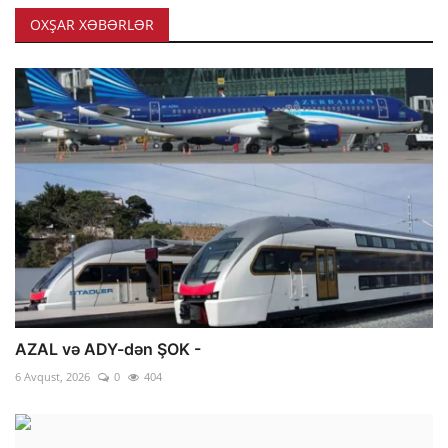
OXŞAR XƏBƏRLƏR
AZAL və ADY-dən ŞOK -
6 Avqust, 2026
0
404