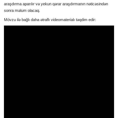
araşdırma aparılır və yekun qərar araşdırmanın nəticəsindən
sonra məlum olacaq.
Mövzu ilə bağlı daha ətraflı videomaterialı təqdim edir: