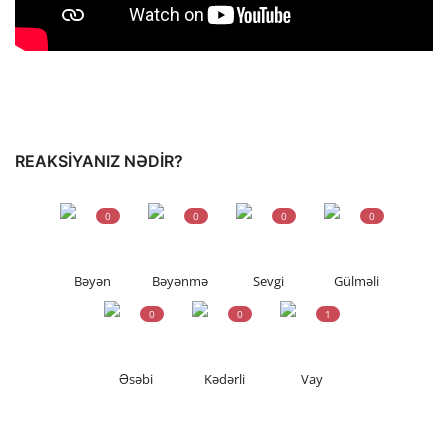
REAKSIYANIZ NƏDIR?
0
0
0
0
Bəyən
Bəyənmə
Sevgi
Gülməli
0
0
1
Əsəbi
Kədərli
Vay