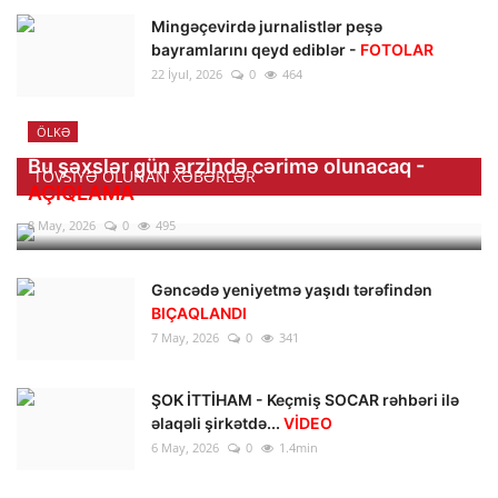
Mingəçevirdə jurnalistlər peşə
bayramlarını qeyd ediblər -
FOTOLAR
22 İyul, 2026
0
464
ÖLKƏ
Bu şəxslər gün ərzində cərimə olunacaq -
TÖVSIYƏ OLUNAN XƏBƏRLƏR
AÇIQLAMA
8 May, 2026
0
495
Gəncədə yeniyetmə yaşıdı tərəfindən
BIÇAQLANDI
7 May, 2026
0
341
ŞOK İTTİHAM - Keçmiş SOCAR rəhbəri ilə
əlaqəli şirkətdə...
VİDEO
6 May, 2026
0
1.4min