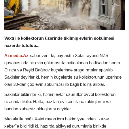
İDMAN
DÜNYA
Vaxtı ilə kollektorun üzərində tikilmiş evlərin sökülməsi
MARAQLI
nəzərdə tutulub...
Azmedia.Az
xəbər verir ki, paytaxtın Xətai rayonu NZS
SAĞLAMLIQ
qəsəbəsində bir evin çökməsi ilə nəticələnən hadisədən sonra
Əlincə və Rəşid Bağırov küçələrində araşdırmalar aparılıb.
ŞOU BİZNES
Sakinlər deyirlər ki, həmin küçələrdə su kollektorunun üzərində
olan 30-dan çox evin sökülməsi ilə bağlı bildiriş alıblar.
MÜSAHİBƏ
Sakinlər bildirirlər ki, həmin evlər uzun illər əvvəl kollektorun
İKT
üzərində tikilib. Hətta, bəziləri evi son illərdə aldıqlarını və
bundan xəbərsiz olduqlarını deyirlər.
Məsələ ilə bağlı Xətai rayon icra hakimiyyətindən ''xəzər
xəbər''ə bildirildi ki, hazırda aidiyyəti qurumlarla birlikdə