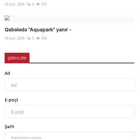
22 İyul, 2026
0
372
Qəbələdə "Aquapark" yanır -
26 İyul, 2026
0
350
ŞƏRHLƏR
Ad
E-poçt
Şərh