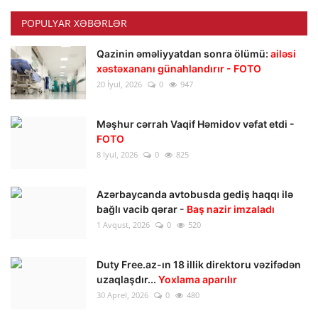
POPULYAR XƏBƏRLƏR
Qazinin əməliyyatdan sonra ölümü:
ailəsi
xəstəxananı günahlandırır - FOTO
20 İyul, 2026
0
947
Məşhur cərrah Vaqif Həmidov vəfat etdi -
FOTO
8 İyul, 2026
0
825
Azərbaycanda avtobusda gediş haqqı ilə
bağlı vacib qərar -
Baş nazir imzaladı
1 Avqust, 2026
0
520
Duty Free.az-ın 18 illik direktoru vəzifədən
uzaqlaşdır...
Yoxlama aparılır
30 Aprel, 2026
0
480