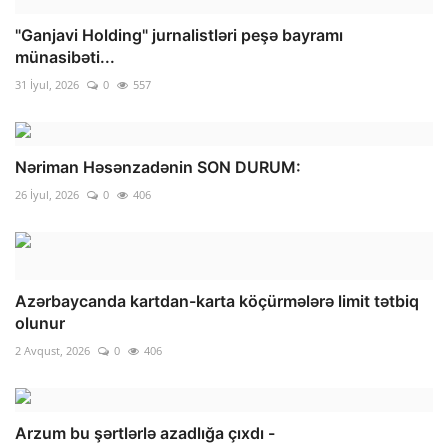
"Ganjavi Holding" jurnalistləri peşə bayramı
münasibəti...
31 İyul, 2026
0
557
Nəriman Həsənzadənin SON DURUM:
26 İyul, 2026
0
406
Azərbaycanda kartdan-karta köçürmələrə limit tətbiq
olunur
2 Avqust, 2026
0
406
Arzum bu şərtlərlə azadlığa çıxdı -