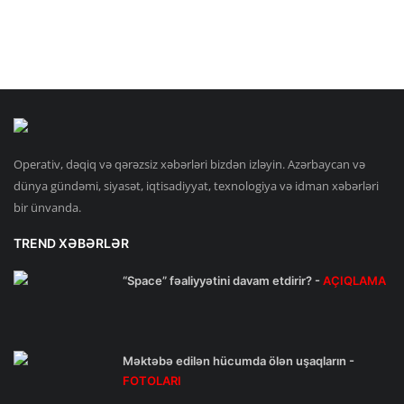
Operativ, dəqiq və qərəzsiz xəbərləri bizdən izləyin. Azərbaycan və
dünya gündəmi, siyasət, iqtisadiyyat, texnologiya və idman xəbərləri
bir ünvanda.
TREND XƏBƏRLƏR
“Space” fəaliyyətini davam etdirir? -
AÇIQLAMA
Məktəbə edilən hücumda ölən uşaqların -
FOTOLARI