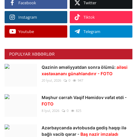
Facebook
Twitter
Instagram
Tiktok
Youtube
Telegram
POPULYAR XƏBƏRLƏR
Qazinin əməliyyatdan sonra ölümü:
ailəsi
xəstəxananı günahlandırır - FOTO
20 İyul, 2026
0
947
Məşhur cərrah Vaqif Həmidov vəfat etdi -
FOTO
8 İyul, 2026
0
825
Azərbaycanda avtobusda gediş haqqı ilə
bağlı vacib qərar -
Baş nazir imzaladı