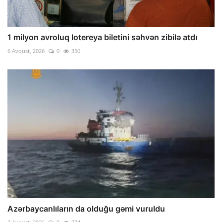
1 milyon avroluq lotereya biletini səhvən zibilə atdı
6 Avqust, 2026
0
350
Azərbaycanlıların da olduğu gəmi vuruldu