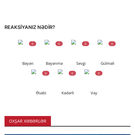
REAKSIYANIZ NƏDIR?
0
0
0
0
Bəyən
Bəyənmə
Sevgi
Gülməli
0
0
0
Əsəbi
Kədərli
Vay
OXŞAR XƏBƏRLƏR