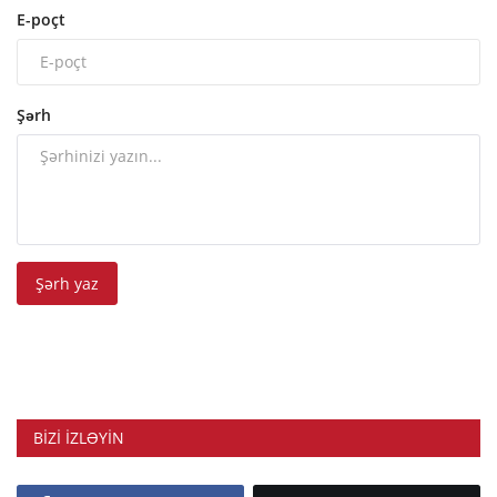
E-poçt
Şərh
Şərh yaz
BIZI IZLƏYIN