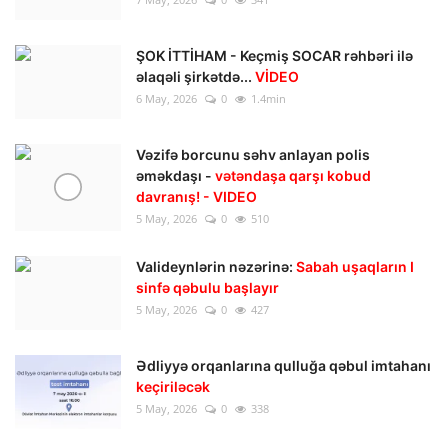
ŞOK İTTİHAM - Keçmiş SOCAR rəhbəri ilə
əlaqəli şirkətdə...
VİDEO
6 May, 2026
0
1.4min
Vəzifə borcunu səhv anlayan polis
əməkdaşı -
vətəndaşa qarşı kobud
davranış! - VIDEO
5 May, 2026
0
510
Valideynlərin nəzərinə:
Sabah uşaqların I
sinfə qəbulu başlayır
5 May, 2026
0
427
Ədliyyə orqanlarına qulluğa qəbul imtahanı
keçiriləcək
5 May, 2026
0
338