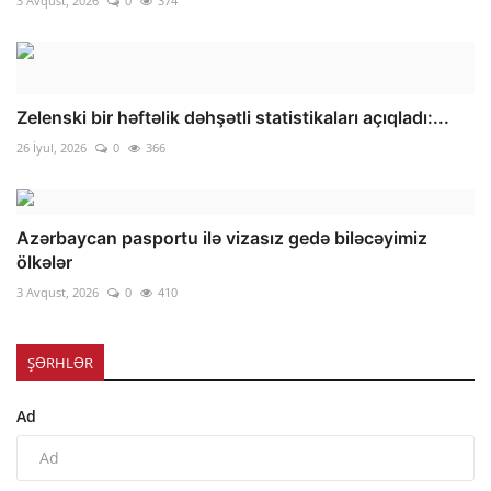
3 Avqust, 2026
0
374
Zelenski bir həftəlik dəhşətli statistikaları açıqladı:...
26 İyul, 2026
0
366
Azərbaycan pasportu ilə vizasız gedə biləcəyimiz
ölkələr
3 Avqust, 2026
0
410
ŞƏRHLƏR
Ad