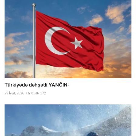
Türkiyədə dəhşətli YANĞIN:
29 İyul, 2026
0
372