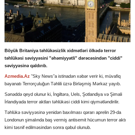
İDMAN
DÜNYA
MARAQLI
Böyük Britaniya təhlükəsizlik xidmətləri ölkədə terror
təhlükəsi səviyyəsini "əhəmiyyətli" dərəcəsindən "ciddi"
SAĞLAMLIQ
səviyyəsinə qaldırıb.
ŞOU BİZNES
Azmedia.Az
"Sky News"a istinadən xəbər verir ki, müvafiq
bəyanatı Terrorçuluğun Təhlili üzrə Birləşmiş Mərkəz yayıb.
MÜSAHİBƏ
Sənəddə qeyd olunur ki, İngiltərə, Uels, Şotlandiya və Şimali
İrlandiyada terror aktları təhlükəsi ciddi kimi qiymətləndirilir.
İKT
Təhlükə səviyyəsinə yenidən baxılması qərarı aprelin 29-da
Londonun şimalında baş vermiş antisemit hücumun terror aktı
kimi təsnif edilməsindən sonra qəbul olunub.