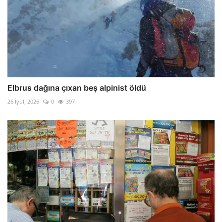
Elbrus dağına çıxan beş alpinist öldü
26 İyul, 2026
0
397