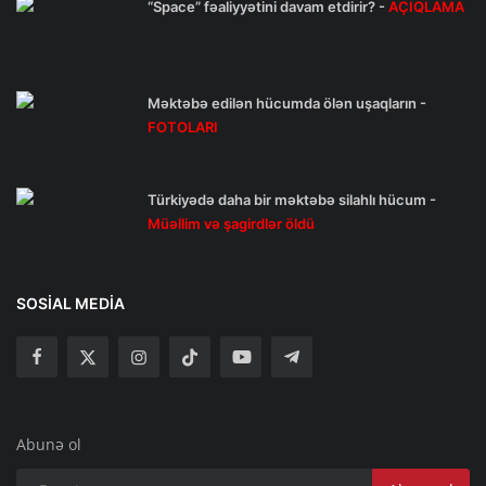
“Space” fəaliyyətini davam etdirir? -
AÇIQLAMA
Məktəbə edilən hücumda ölən uşaqların -
FOTOLARI
Türkiyədə daha bir məktəbə silahlı hücum -
Müəllim və şagirdlər öldü
SOSIAL MEDIA
Abunə ol