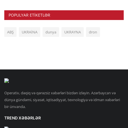
POPULYAR ETIKETLƏR
ABŞ
UKRAİNA
dunya
UKRAYNA
dron
Operativ, dəqiq və qərəzsiz xəbərləri bizdən izləyin. Azərbaycan və
dünya gündəmi, siyasət, iqtisadiyyat, texnologiya və idman xəbərləri
bir ünvanda.
TREND XƏBƏRLƏR