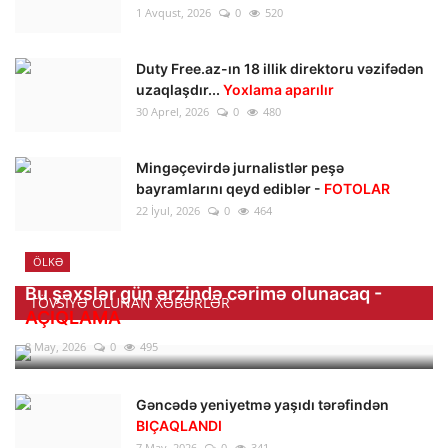
1 Avqust, 2026
0
520
Duty Free.az-ın 18 illik direktoru vəzifədən
uzaqlaşdır...
Yoxlama aparılır
30 Aprel, 2026
0
480
Mingəçevirdə jurnalistlər peşə
bayramlarını qeyd ediblər -
FOTOLAR
22 İyul, 2026
0
464
ÖLKƏ
Bu şəxslər gün ərzində cərimə olunacaq -
TÖVSIYƏ OLUNAN XƏBƏRLƏR
AÇIQLAMA
8 May, 2026
0
495
Gəncədə yeniyetmə yaşıdı tərəfindən
BIÇAQLANDI
7 May, 2026
0
341