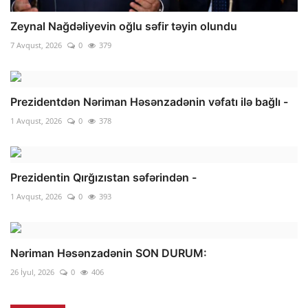
Zeynal Nağdəliyevin oğlu səfir təyin olundu
7 Avqust, 2026
0
379
Prezidentdən Nəriman Həsənzadənin vəfatı ilə bağlı -
1 Avqust, 2026
0
378
Prezidentin Qırğızıstan səfərindən -
1 Avqust, 2026
0
393
Nəriman Həsənzadənin SON DURUM:
26 İyul, 2026
0
406