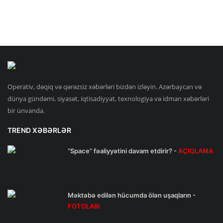
Operativ, dəqiq və qərəzsiz xəbərləri bizdən izləyin. Azərbaycan və
dünya gündəmi, siyasət, iqtisadiyyat, texnologiya və idman xəbərləri
bir ünvanda.
TREND XƏBƏRLƏR
“Space” fəaliyyətini davam etdirir? -
AÇIQLAMA
Məktəbə edilən hücumda ölən uşaqların -
FOTOLARI