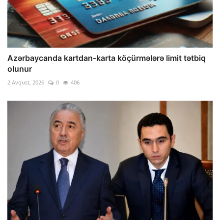
Azərbaycanda kartdan-karta köçürmələrə limit tətbiq
olunur
2 Avqust, 2026
0
406