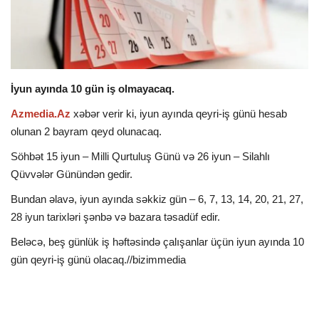
İDMAN
DÜNYA
İyun ayında 10 gün iş olmayacaq.
MARAQLI
Azmedia.Az
xəbər verir ki, iyun ayında qeyri-iş günü hesab
olunan 2 bayram qeyd olunacaq.
SAĞLAMLIQ
Söhbət 15 iyun – Milli Qurtuluş Günü və 26 iyun – Silahlı
Qüvvələr Günündən gedir.
ŞOU BİZNES
Bundan əlavə, iyun ayında səkkiz gün – 6, 7, 13, 14, 20, 21, 27,
MÜSAHİBƏ
28 iyun tarixləri şənbə və bazara təsadüf edir.
Beləcə, beş günlük iş həftəsində çalışanlar üçün iyun ayında 10
İKT
gün qeyri-iş günü olacaq.//bizimmedia