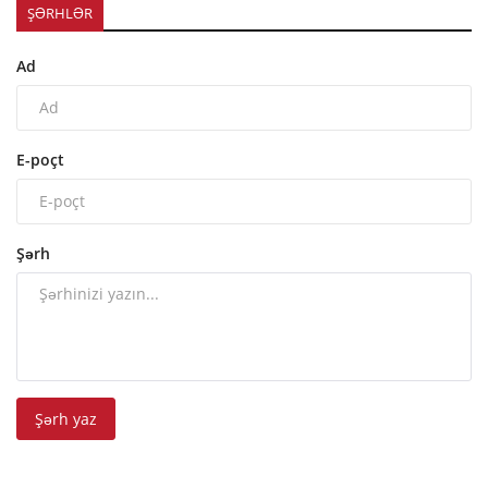
ŞƏRHLƏR
Ad
E-poçt
Şərh
Şərh yaz