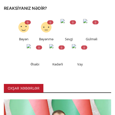
REAKSIYANIZ NƏDIR?
0
0
0
0
Bəyən
Bəyənmə
Sevgi
Gülməli
0
0
0
Əsəbi
Kədərli
Vay
OXŞAR XƏBƏRLƏR