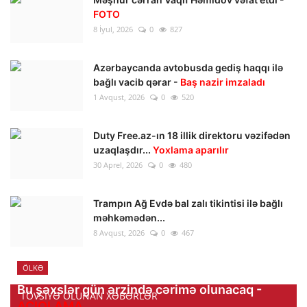
FOTO
8 İyul, 2026
0
827
Azərbaycanda avtobusda gediş haqqı ilə
bağlı vacib qərar -
Baş nazir imzaladı
1 Avqust, 2026
0
520
Duty Free.az-ın 18 illik direktoru vəzifədən
uzaqlaşdır...
Yoxlama aparılır
30 Aprel, 2026
0
480
Trampın Ağ Evdə bal zalı tikintisi ilə bağlı
məhkəmədən...
8 Avqust, 2026
0
467
ÖLKƏ
Bu şəxslər gün ərzində cərimə olunacaq -
TÖVSIYƏ OLUNAN XƏBƏRLƏR
AÇIQLAMA