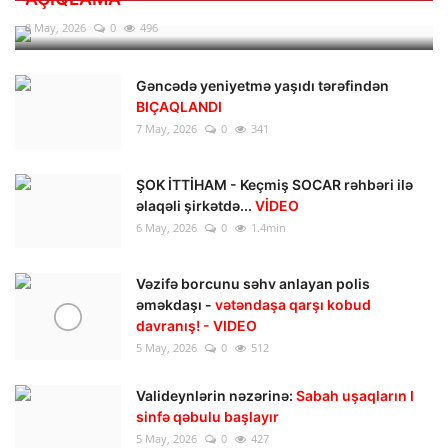
8 May, 2026
0
496
Gəncədə yeniyetmə yaşıdı tərəfindən
BIÇAQLANDI
7 May, 2026
0
341
ŞOK İTTİHAM - Keçmiş SOCAR rəhbəri ilə
əlaqəli şirkətdə...
VİDEO
6 May, 2026
0
1.4min
Vəzifə borcunu səhv anlayan polis
əməkdaşı -
vətəndaşa qarşı kobud
davranış! - VIDEO
5 May, 2026
0
512
Valideynlərin nəzərinə:
Sabah uşaqların I
sinfə qəbulu başlayır
5 May, 2026
0
427