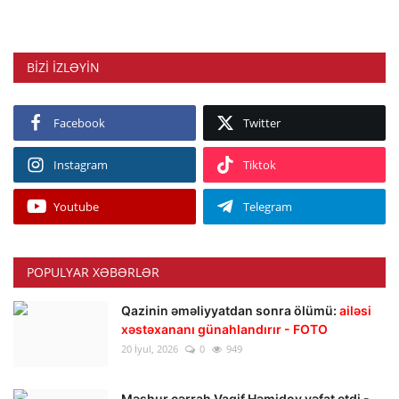
BIZI IZLƏYIN
Facebook
Twitter
Instagram
Tiktok
Youtube
Telegram
POPULYAR XƏBƏRLƏR
Qazinin əməliyyatdan sonra ölümü:
ailəsi
xəstəxananı günahlandırır - FOTO
20 İyul, 2026
0
949
Məşhur cərrah Vaqif Həmidov vəfat etdi -