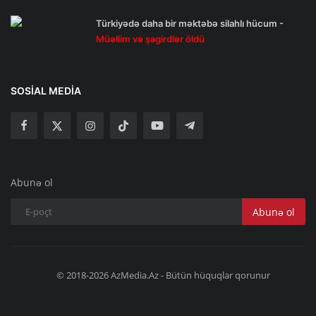
Türkiyədə daha bir məktəbə silahlı hücum -
Müəllim və şagirdlər öldü
SOSIAL MEDIA
Abunə ol
Abunə ol
© 2018-2026 AzMedia.Az - Bütün hüquqlar qorunur