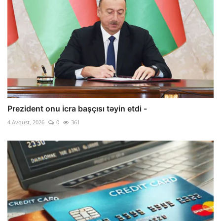
Prezident onu icra başçısı təyin etdi -
4 Avqust, 2026
0
361