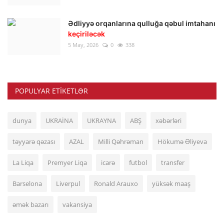
Ədliyyə orqanlarına qulluğa qəbul imtahanı
keçiriləcək
5 May, 2026
0
338
POPULYAR ETIKETLƏR
dunya
UKRAİNA
UKRAYNA
ABŞ
xəbərləri
təyyarə qəzası
AZAL
Milli Qəhrəman
Hökumə Əliyeva
La Liqa
Premyer Liqa
icarə
futbol
transfer
Barselona
Liverpul
Ronald Arauxo
yüksək maaş
əmək bazarı
vakansiya