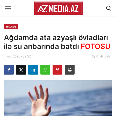
HADİSƏ
Əlaqə
Ağdamda ata azyaşlı övladları
ilə su anbarında batdı
FOTOSU
Xəbər lenti
4 İyul, 2026 - 22:52
0
386
Haqqımızda
Reklam
ÖLKƏ
SİYASƏT
İQTİSADİYYAT