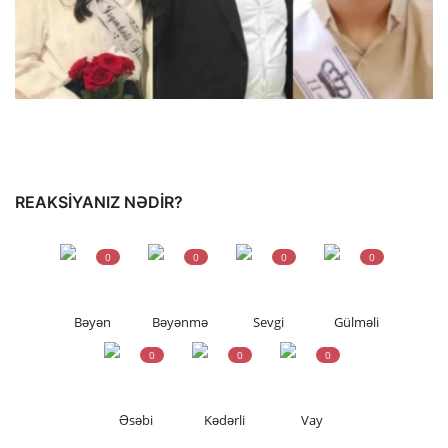
REAKSIYANIZ NƏDIR?
0
0
0
0
Bəyən
Bəyənmə
Sevgi
Gülməli
0
0
0
Əsəbi
Kədərli
Vay