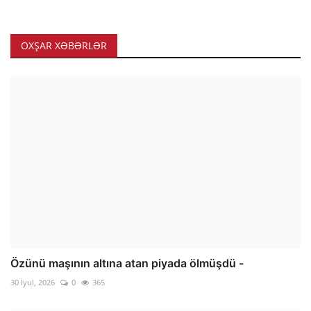
OXŞAR XƏBƏRLƏR
Özünü maşının altına atan piyada ölmüşdü -
30 İyul, 2026
0
365