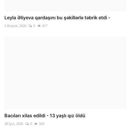
Leyla Əliyeva qardaşını bu şəkillərlə təbrik etdi -
2 Avqust, 2026
0
417
Bacıları xilas edildi - 13 yaşlı qız öldü
28 İyul, 2026
0
329