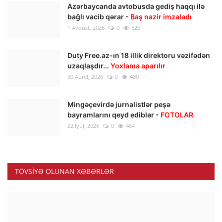
Azərbaycanda avtobusda gediş haqqı ilə
bağlı vacib qərar -
Baş nazir imzaladı
1 Avqust, 2026
0
520
Duty Free.az-ın 18 illik direktoru vəzifədən
uzaqlaşdır...
Yoxlama aparılır
30 Aprel, 2026
0
480
Mingəçevirdə jurnalistlər peşə
bayramlarını qeyd ediblər -
FOTOLAR
22 İyul, 2026
0
464
TÖVSIYƏ OLUNAN XƏBƏRLƏR