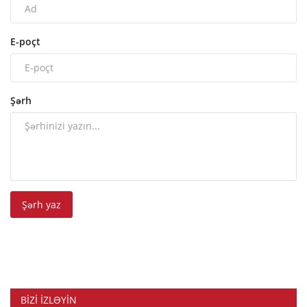
E-poçt
Şərh
Şərh yaz
BIZI IZLƏYIN