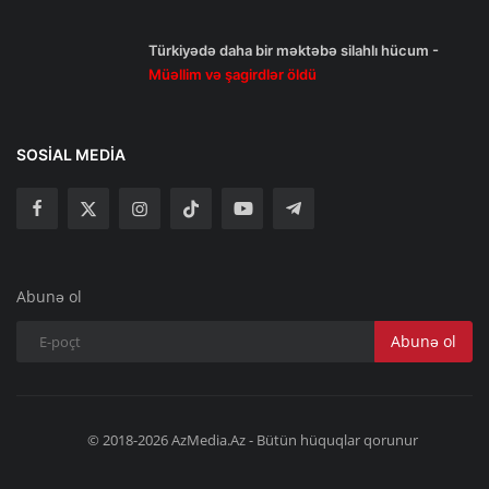
Türkiyədə daha bir məktəbə silahlı hücum -
Müəllim və şagirdlər öldü
SOSIAL MEDIA
Abunə ol
Abunə ol
© 2018-2026 AzMedia.Az - Bütün hüquqlar qorunur