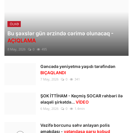
ÖLKƏ
Bu şəxslər gün ərzində cərimə olunacaq -
AÇIQLAMA
8 May, 2026
0
495
Gəncədə yeniyetmə yaşıdı tərəfindən
BIÇAQLANDI
7 May, 2026
0
341
ŞOK İTTİHAM - Keçmiş SOCAR rəhbəri ilə
əlaqəli şirkətdə...
VİDEO
6 May, 2026
0
1.4min
Vəzifə borcunu səhv anlayan polis
əməkdaşı -
vətəndaşa qarşı kobud