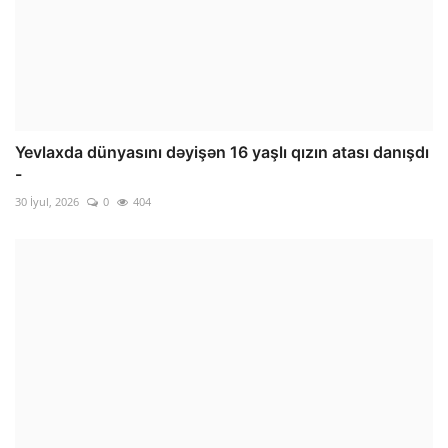
Yevlaxda dünyasını dəyişən 16 yaşlı qızın atası danışdı
-
30 İyul, 2026
0
404