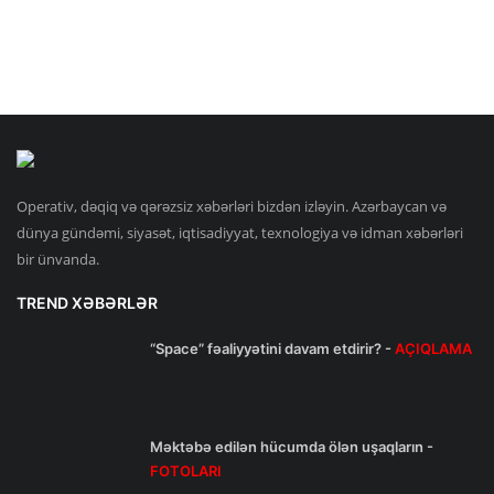
Operativ, dəqiq və qərəzsiz xəbərləri bizdən izləyin. Azərbaycan və
dünya gündəmi, siyasət, iqtisadiyyat, texnologiya və idman xəbərləri
bir ünvanda.
TREND XƏBƏRLƏR
“Space” fəaliyyətini davam etdirir? -
AÇIQLAMA
Məktəbə edilən hücumda ölən uşaqların -
FOTOLARI