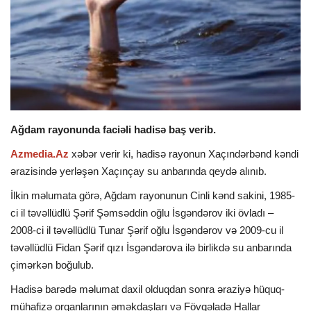
İDMAN
DÜNYA
MARAQLI
Ağdam rayonunda faciəli hadisə baş verib.
SAĞLAMLIQ
Azmedia.Az
xəbər verir ki, hadisə rayonun Xaçındərbənd kəndi
ərazisində yerləşən Xaçınçay su anbarında qeydə alınıb.
ŞOU BİZNES
İlkin məlumata görə, Ağdam rayonunun Cinli kənd sakini, 1985-
MÜSAHİBƏ
ci il təvəllüdlü Şərif Şəmsəddin oğlu İsgəndərov iki övladı –
2008-ci il təvəllüdlü Tunar Şərif oğlu İsgəndərov və 2009-cu il
İKT
təvəllüdlü Fidan Şərif qızı İsgəndərova ilə birlikdə su anbarında
çimərkən boğulub.
Hadisə barədə məlumat daxil olduqdan sonra əraziyə hüquq-
mühafizə orqanlarının əməkdaşları və Fövqəladə Hallar