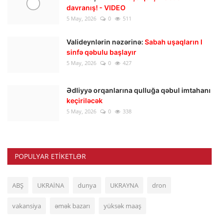
davranış! - VIDEO
5 May, 2026
0
511
Valideynlərin nəzərinə:
Sabah uşaqların I
sinfə qəbulu başlayır
5 May, 2026
0
427
Ədliyyə orqanlarına qulluğa qəbul imtahanı
keçiriləcək
5 May, 2026
0
338
POPULYAR ETIKETLƏR
ABŞ
UKRAİNA
dunya
UKRAYNA
dron
vakansiya
əmək bazarı
yüksək maaş