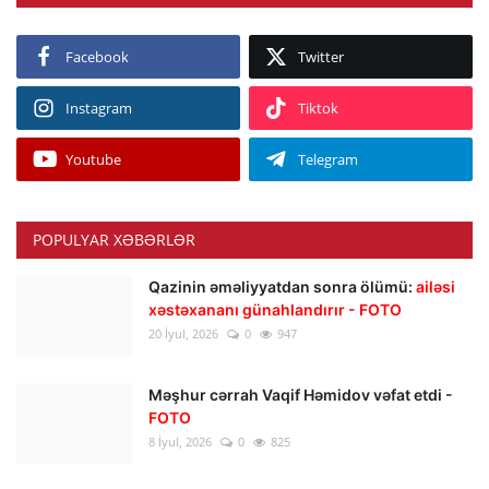
Facebook
Twitter
Instagram
Tiktok
Youtube
Telegram
POPULYAR XƏBƏRLƏR
Qazinin əməliyyatdan sonra ölümü:
ailəsi
xəstəxananı günahlandırır - FOTO
20 İyul, 2026
0
947
Məşhur cərrah Vaqif Həmidov vəfat etdi -
FOTO
8 İyul, 2026
0
825