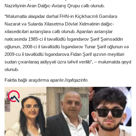
Nazirliyinin Aran Dalğıc-Axtarış Qrupu cəlb olunub.
“Məlumatla əlaqədar dərhal FHN-in Kiçikhəcmli Gəmilərə
Nəzarət və Sularda Xilasetmə Dövlət Xidmətinin dalğıc-
xilasediciləri axtarışlara cəlb olunub. Aparılan axtarışlar
nəticəsində 1985-ci il təvəllüdlü İsgəndərov Şərif Şəmsəddin
oğlunun, 2008-ci il təvəllüdlü İsgəndərov Tunar Şərif oğlunun və
2009-cu il təvəllüdlü İsgəndərova Fidan Şərif qızının meyitləri
sudan çıxarılaraq aidiyyəti üzrə təhvil verilib”, – məlumatda qeyd
olunub.
Faktla bağlı araşdırma aparılır.//qafqazinfo