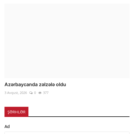
Azərbaycanda zəlzələ oldu
3 Avqust, 2026
0
377
ŞƏRHLƏR
Ad