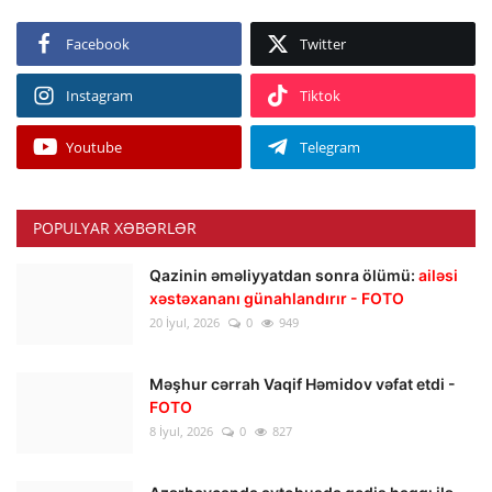
Facebook
Twitter
Instagram
Tiktok
Youtube
Telegram
POPULYAR XƏBƏRLƏR
Qazinin əməliyyatdan sonra ölümü:
ailəsi
xəstəxananı günahlandırır - FOTO
20 İyul, 2026
0
949
Məşhur cərrah Vaqif Həmidov vəfat etdi -
FOTO
8 İyul, 2026
0
827