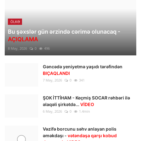
ÖLKƏ
Bu şəxslər gün ərzində cərimə olunacaq -
AÇIQLAMA
8 May, 2026
0
496
Gəncədə yeniyetmə yaşıdı tərəfindən
BIÇAQLANDI
7 May, 2026
0
341
ŞOK İTTİHAM - Keçmiş SOCAR rəhbəri ilə
əlaqəli şirkətdə...
VİDEO
6 May, 2026
0
1.4min
Vəzifə borcunu səhv anlayan polis
əməkdaşı -
vətəndaşa qarşı kobud