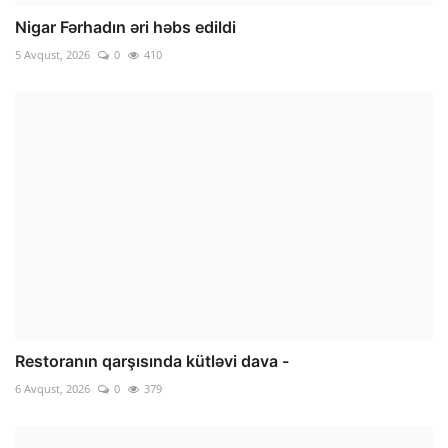
Nigar Fərhadın əri həbs edildi
5 Avqust, 2026
0
410
Restoranın qarşısında kütləvi dava -
6 Avqust, 2026
0
379