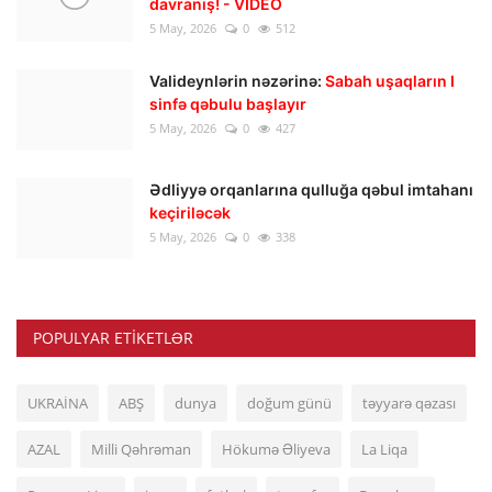
davranış! - VIDEO
5 May, 2026
0
512
Valideynlərin nəzərinə:
Sabah uşaqların I
sinfə qəbulu başlayır
5 May, 2026
0
427
Ədliyyə orqanlarına qulluğa qəbul imtahanı
keçiriləcək
5 May, 2026
0
338
POPULYAR ETIKETLƏR
UKRAİNA
ABŞ
dunya
doğum günü
təyyarə qəzası
AZAL
Milli Qəhrəman
Hökumə Əliyeva
La Liqa