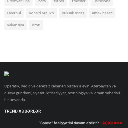
Premyer Liqa
icarə
futbol
transfer
Barselona
Liverpul
Ronald Arauxo
yüksək maaş
əmək bazarı
vakansiya
dron
Operativ, dəqiq və qərəzsiz xəbərləri bizdən izləyin. Azərbaycan və
dünya gündəmi, siyasət, iqtisadiyyat, texnologiya və idman xəbərləri
bir ünvanda.
TREND XƏBƏRLƏR
“Space” fəaliyyətini davam etdirir? -
AÇIQLAMA