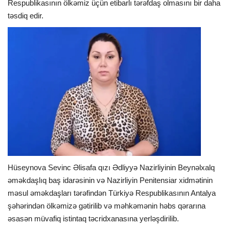
Respublikasının ölkəmiz üçün etibarlı tərəfdaş olmasını bir daha
təsdiq edir.
Hüseynova Sevinc Əlisafa qızı Ədliyyə Nazirliyinin Beynəlxalq
əməkdaşlıq baş idarəsinin və Nazirliyin Penitensiar xidmətinin
məsul əməkdaşları tərəfindən Türkiyə Respublikasının Antalya
şəhərindən ölkəmizə gətirilib və məhkəmənin həbs qərarına
əsasən müvafiq istintaq təcridxanasına yerləşdirilib.