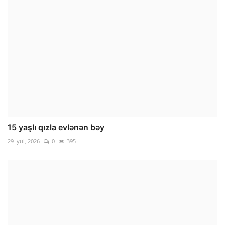
15 yaşlı qızla evlənən bəy
29 İyul, 2026
0
395