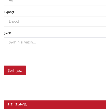
E-poçt
Şərh
Şərh yaz
BIZI IZLƏYIN