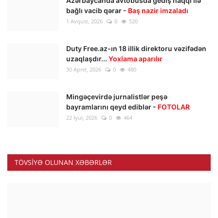
Azərbaycanda avtobusda gediş haqqı ilə
bağlı vacib qərar -
Baş nazir imzaladı
1 Avqust, 2026
0
520
Duty Free.az-ın 18 illik direktoru vəzifədən
uzaqlaşdır...
Yoxlama aparılır
30 Aprel, 2026
0
480
Mingəçevirdə jurnalistlər peşə
bayramlarını qeyd ediblər -
FOTOLAR
22 İyul, 2026
0
464
TÖVSIYƏ OLUNAN XƏBƏRLƏR