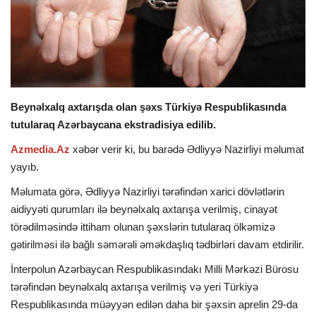
İDMAN
DÜNYA
MARAQLI
Beynəlxalq axtarışda olan şəxs Türkiyə Respublikasında
tutularaq Azərbaycana ekstradisiya edilib.
SAĞLAMLIQ
Azmedia.Az
xəbər verir ki, bu barədə Ədliyyə Nazirliyi məlumat
yayıb.
ŞOU BİZNES
Məlumata görə, Ədliyyə Nazirliyi tərəfindən xarici dövlətlərin
aidiyyəti qurumları ilə beynəlxalq axtarışa verilmiş, cinayət
MÜSAHİBƏ
törədilməsində ittiham olunan şəxslərin tutularaq ölkəmizə
gətirilməsi ilə bağlı səmərəli əməkdaşlıq tədbirləri davam etdirilir.
İKT
İnterpolun Azərbaycan Respublikasındakı Milli Mərkəzi Bürosu
tərəfindən beynəlxalq axtarışa verilmiş və yeri Türkiyə
Respublikasında müəyyən edilən daha bir şəxsin aprelin 29-da