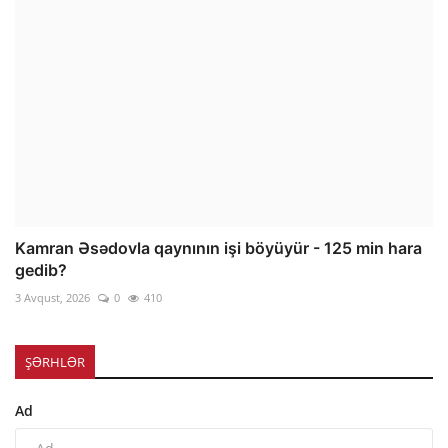
Kamran Əsədovla qaynının işi böyüyür - 125 min hara
gedib?
3 Avqust, 2026
0
410
ŞƏRHLƏR
Ad