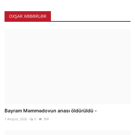
OXŞAR XƏBƏRLƏR
Bayram Məmmədovun anası öldürüldü -
1 Avqust, 2026
0
368