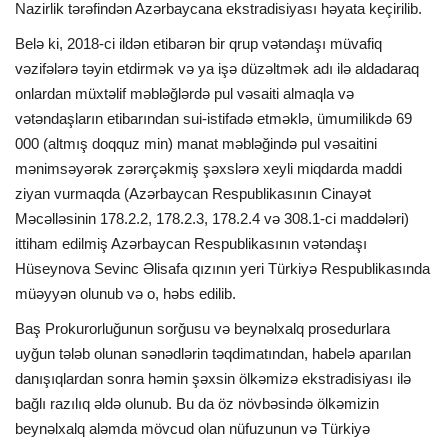
Nazirlik tərəfindən Azərbaycana ekstradisiyası həyata keçirilib.
Belə ki, 2018-ci ildən etibarən bir qrup vətəndaşı müvafiq
vəzifələrə təyin etdirmək və ya işə düzəltmək adı ilə aldadaraq
onlardan müxtəlif məbləğlərdə pul vəsaiti almaqla və
vətəndaşların etibarından sui-istifadə etməklə, ümumilikdə 69
000 (altmış doqquz min) manat məbləğində pul vəsaitini
mənimsəyərək zərərçəkmiş şəxslərə xeyli miqdarda maddi
ziyan vurmaqda (Azərbaycan Respublikasının Cinayət
Məcəlləsinin 178.2.2, 178.2.3, 178.2.4 və 308.1-ci maddələri)
ittiham edilmiş Azərbaycan Respublikasının vətəndaşı
Hüseynova Sevinc Əlisafa qızının yeri Türkiyə Respublikasında
müəyyən olunub və o, həbs edilib.
Baş Prokurorluğunun sorğusu və beynəlxalq prosedurlara
uyğun tələb olunan sənədlərin təqdimatından, habelə aparılan
danışıqlardan sonra həmin şəxsin ölkəmizə ekstradisiyası ilə
bağlı razılıq əldə olunub. Bu da öz növbəsində ölkəmizin
beynəlxalq aləmda mövcud olan nüfuzunun və Türkiyə