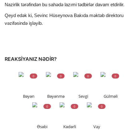
Nazirlik tərəfindən bu sahədə lazımi tədbirlər davam etdirilir.
Qeyd edək ki, Sevinc Hüseynova Bakıda məktəb direktoru
vəzifəsində işləyib.
REAKSIYANIZ NƏDIR?
0
0
0
0
Bəyən
Bəyənmə
Sevgi
Gülməli
0
0
0
Əsəbi
Kədərli
Vay