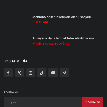
Məktəbə edilən hücumda ölən uşaqların -
FOTOLARI
Türkiyədə daha bir məktəbə silahlı hücum -
Müəllim və şagirdlər öldü
SOSIAL MEDIA
Abunə ol
Abunə ol