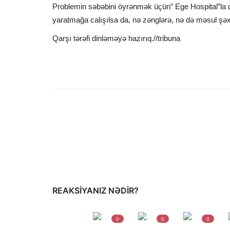
Problemin səbəbini öyrənmək üçün” Ege Hospital”la də
yaratmağa calışılsa da, nə zənglərə, nə də məsul şəx
Qarşı tərəfi dinləməyə hazırıq.//tribuna
REAKSIYANIZ NƏDIR?
0
0
0