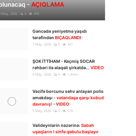
olunacaq -
AÇIQLAMA
8 May, 2026
0
495
Gəncədə yeniyetmə yaşıdı
tərəfindən
BIÇAQLANDI
7 May, 2026
0
341
ŞOK İTTİHAM - Keçmiş SOCAR
rəhbəri ilə əlaqəli şirkətdə...
VİDEO
6 May, 2026
0
1.4min
Vəzifə borcunu səhv anlayan polis
əməkdaşı -
vətəndaşa qarşı kobud
davranış! - VIDEO
5 May, 2026
0
510
Valideynlərin nəzərinə:
Sabah
uşaqların I sinfə qəbulu başlayır