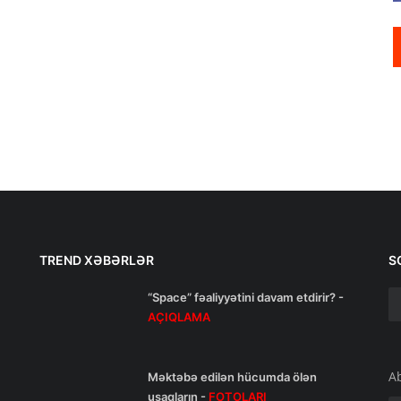
TREND XƏBƏRLƏR
S
“Space” fəaliyyətini davam etdirir? -
AÇIQLAMA
A
Məktəbə edilən hücumda ölən
uşaqların -
FOTOLARI