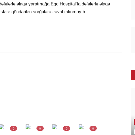
fələrlə əlaqə yaratmağa Ege Hospital”la dəfələrlə əlaqə
slərə göndərilən sorğulara cavab alınmayıb.
0
0
0
0