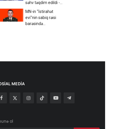
səhv təqdim edildi -
FOTO
MN-in "İstirahət
evi"nin sabiq rəisi
barəsində
MƏHKƏMƏ QƏRARI
dəyişdi
OSIAL MEDIA
bunə ol