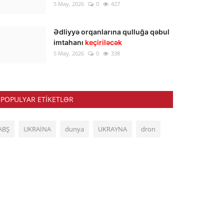
5 May, 2026
0
427
Ədliyyə orqanlarına qulluğa qəbul
imtahanı
keçiriləcək
5 May, 2026
0
338
POPULYAR ETIKETLƏR
ABŞ
UKRAİNA
dunya
UKRAYNA
dron