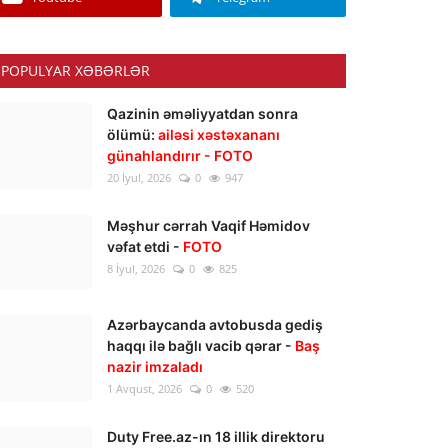
POPULYAR XƏBƏRLƏR
Qazinin əməliyyatdan sonra
ölümü:
ailəsi xəstəxananı
günahlandırır - FOTO
20 İyul, 2026
0
947
Məşhur cərrah Vaqif Həmidov
vəfat etdi -
FOTO
8 İyul, 2026
0
825
Azərbaycanda avtobusda gediş
haqqı ilə bağlı vacib qərar -
Baş
nazir imzaladı
1 Avqust, 2026
0
520
Duty Free.az-ın 18 illik direktoru