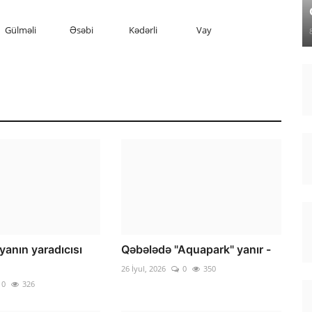
Gülməli
Əsəbi
Kədərli
Vay
iyanın yaradıcısı
Qəbələdə "Aquapark" yanır -
26 İyul, 2026
0
350
0
326