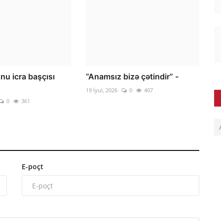
nu icra başçısı
“Anamsız bizə çətindir” -
19 İyul, 2026
0
407
0
361
E-poçt