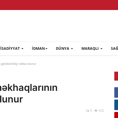
TİSADİYYAT
İDMAN
DÜNYA
MARAQLI
SA
gecikdirildiyi iddia olunur
məkhaqlarının
olunur
0
432