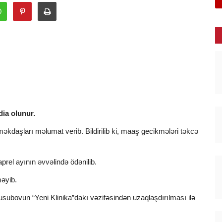
dia olunur.
məkdaşları məlumat verib. Bildirilib ki, maaş gecikmələri təkcə
aprel ayının əvvəlində ödənilib.
məyib.
usubovun “Yeni Klinika”dakı vəzifəsindən uzaqlaşdırılması ilə