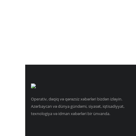
Operativ, dəqiq və qərəzsiz xəbərləri bizdən izləyin.
Azərbaycan və dünya gündəmi, siyasət, iqtisadiyyat,
texnologiya və idman xəbərləri bir ünvanda.