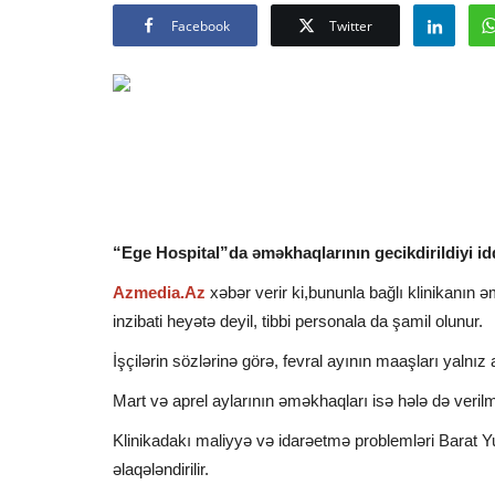
Facebook
Twitter
“Ege Hospital”da əməkhaqlarının gecikdirildiyi id
Azmedia.Az
xəbər verir ki,bununla bağlı klinikanın ə
inzibati heyətə deyil, tibbi personala da şamil olunur.
İşçilərin sözlərinə görə, fevral ayının maaşları yalnız 
Mart və aprel aylarının əməkhaqları isə hələ də veril
Klinikadakı maliyyə və idarəetmə problemləri Barat Y
əlaqələndirilir.