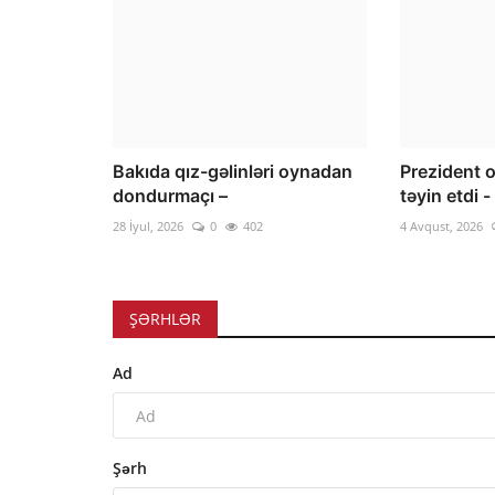
Bakıda qız-gəlinləri oynadan
Prezident o
dondurmaçı –
təyin etdi -
28 İyul, 2026
0
402
4 Avqust, 2026
ŞƏRHLƏR
Ad
Şərh