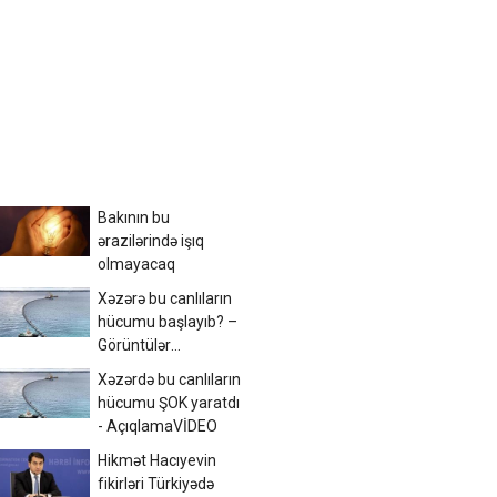
Bakının bu
ərazilərində işıq
olmayacaq
Xəzərə bu canlıların
hücumu başlayıb? –
Görüntülər
narahatlıq yaratdı /
Xəzərdə bu canlıların
FOTO
hücumu ŞOK yaratdı
- AçıqlamaVİDEO
Hikmət Hacıyevin
fikirləri Türkiyədə