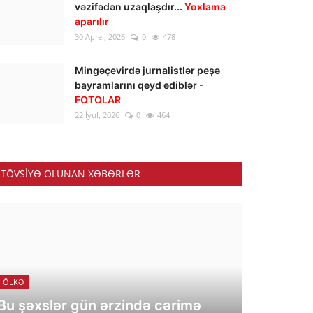
vəzifədən uzaqlaşdır...
Yoxlama
aparılır
30 Aprel, 2026
0
478
Mingəçevirdə jurnalistlər peşə
bayramlarını qeyd ediblər -
FOTOLAR
22 İyul, 2026
0
464
TÖVSIYƏ OLUNAN XƏBƏRLƏR
ÖLKƏ
Bu şəxslər gün ərzində cərimə