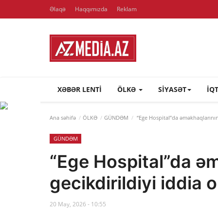
Əlaqə
Haqqımızda
Reklam
XƏBƏR LENTI
ÖLKƏ
SİYASƏT
İQ
Ana səhifə
ÖLKƏ
GÜNDƏM
“Ege Hospital”da əməkhaqlarının 
GÜNDƏM
“Ege Hospital”da ə
gecikdirildiyi iddia 
20 May, 2026 - 10:55