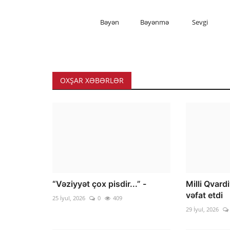
Bəyən
Bəyənmə
Sevgi
OXŞAR XƏBƏRLƏR
“Vəziyyət çox pisdir...” -
Milli Qvard
vəfat etdi
25 İyul, 2026
0
409
29 İyul, 2026