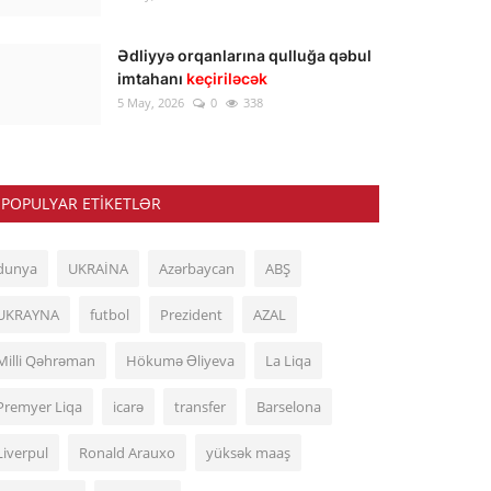
Ədliyyə orqanlarına qulluğa qəbul
imtahanı
keçiriləcək
5 May, 2026
0
338
POPULYAR ETIKETLƏR
dunya
UKRAİNA
Azərbaycan
ABŞ
UKRAYNA
futbol
Prezident
AZAL
Milli Qəhrəman
Hökumə Əliyeva
La Liqa
Premyer Liqa
icarə
transfer
Barselona
Liverpul
Ronald Arauxo
yüksək maaş