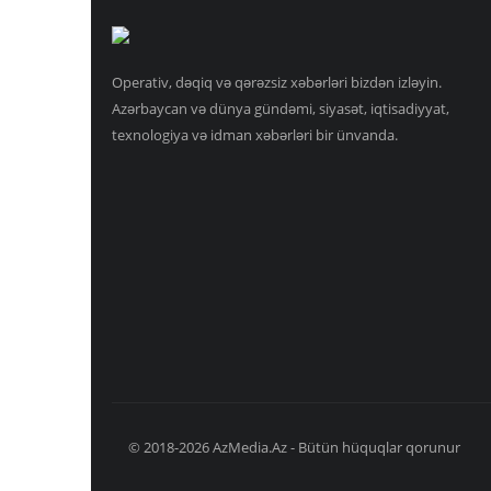
Operativ, dəqiq və qərəzsiz xəbərləri bizdən izləyin.
Azərbaycan və dünya gündəmi, siyasət, iqtisadiyyat,
texnologiya və idman xəbərləri bir ünvanda.
© 2018-2026 AzMedia.Az - Bütün hüquqlar qorunur