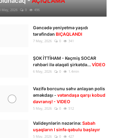
olunacaq -
AÇIQLAMA
8 May, 2026
0
496
Gəncədə yeniyetmə yaşıdı
tərəfindən
BIÇAQLANDI
7 May, 2026
0
341
ŞOK İTTİHAM - Keçmiş SOCAR
rəhbəri ilə əlaqəli şirkətdə...
VİDEO
6 May, 2026
0
1.4min
Vəzifə borcunu səhv anlayan polis
əməkdaşı -
vətəndaşa qarşı kobud
davranış! - VIDEO
5 May, 2026
0
512
Valideynlərin nəzərinə:
Sabah
uşaqların I sinfə qəbulu başlayır
5 May, 2026
0
427