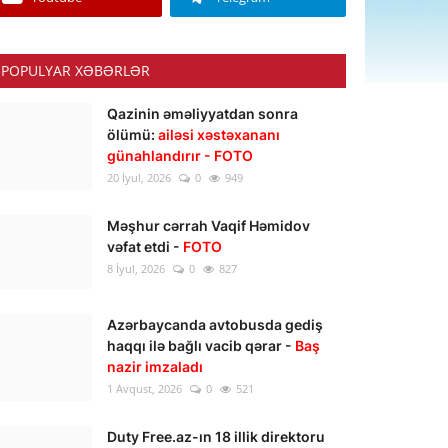
POPULYAR XƏBƏRLƏR
Qazinin əməliyyatdan sonra
ölümü:
ailəsi xəstəxananı
günahlandırır - FOTO
20 İyul, 2026
0
949
Məşhur cərrah Vaqif Həmidov
vəfat etdi -
FOTO
8 İyul, 2026
0
827
Azərbaycanda avtobusda gediş
haqqı ilə bağlı vacib qərar -
Baş
nazir imzaladı
1 Avqust, 2026
0
521
Duty Free.az-ın 18 illik direktoru