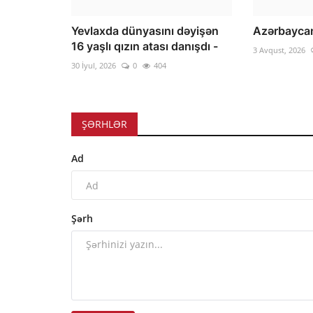
Yevlaxda dünyasını dəyişən
Azərbaycan
16 yaşlı qızın atası danışdı -
3 Avqust, 2026
30 İyul, 2026
0
404
ŞƏRHLƏR
Ad
Şərh