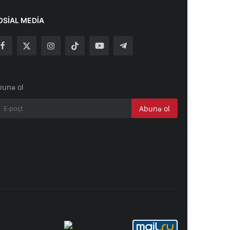
OSIAL MEDIA
bunə ol
Abunə ol