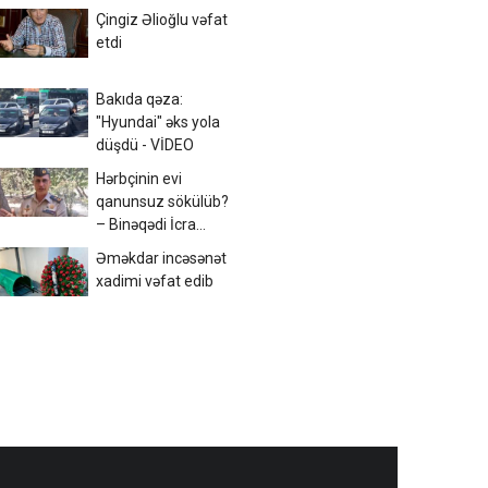
Çingiz Əlioğlu vəfat
etdi
Bakıda qəza:
"Hyundai" əks yola
düşdü - VİDEO
Hərbçinin evi
qanunsuz sökülüb?
– Binəqədi İcra
Hakimiyyəti ilə bağlı
Əməkdar incəsənət
ŞOK
xadimi vəfat edib