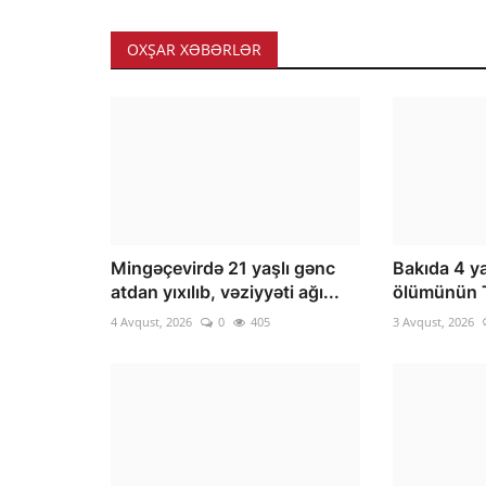
OXŞAR XƏBƏRLƏR
Mingəçevirdə 21 yaşlı gənc
Bakıda 4 ya
atdan yıxılıb, vəziyyəti ağı...
ölümünün 
4 Avqust, 2026
0
405
3 Avqust, 2026