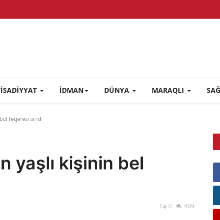
TİSADİYYAT
İDMAN
DÜNYA
MARAQLI
SA
bel fəqərəsi sındı
 yaşlı kişinin bel
0
409