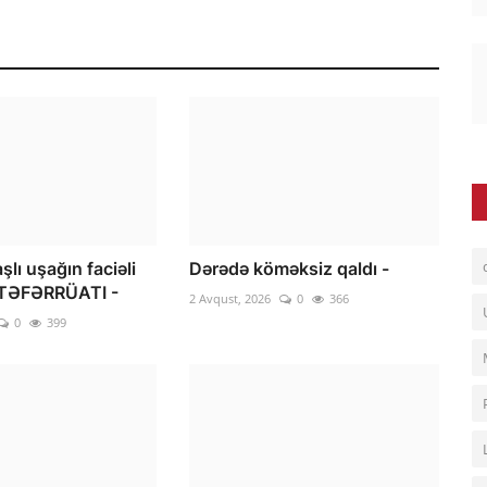
şlı uşağın faciəli
Dərədə köməksiz qaldı -
TƏFƏRRÜATI -
2 Avqust, 2026
0
366
0
399