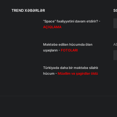
TREND XƏBƏRLƏR
S
“Space” fəaliyyətini davam etdirir? -
AÇIQLAMA
A
Məktəbə edilən hücumda ölən
uşaqların -
FOTOLARI
Türkiyədə daha bir məktəbə silahlı
hücum -
Müəllim və şagirdlər öldü