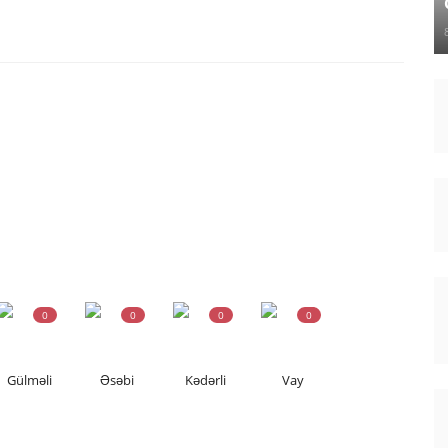
0
0
0
0
Gülməli
Əsəbi
Kədərli
Vay