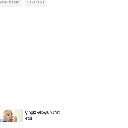
əmək bazarı
vakansiya
Çingiz Əlioğlu vəfat
etdi