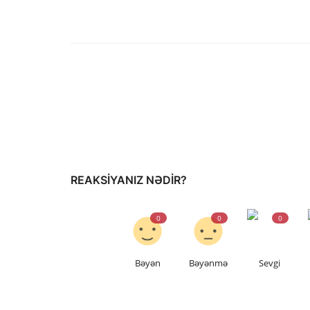
REAKSIYANIZ NƏDIR?
0
0
0
Bəyən
Bəyənmə
Sevgi