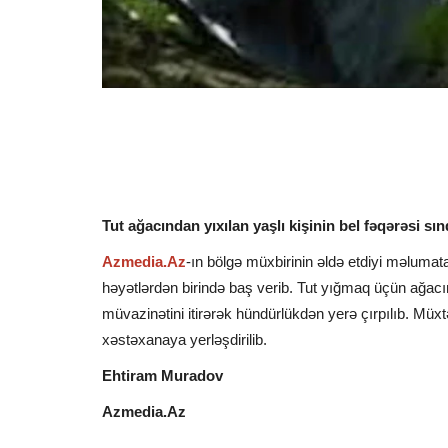
Tut ağacından yıxılan yaşlı kişinin bel fəqərəsi sı
Azmedia.Az
-ın bölgə müxbirinin əldə etdiyi məluma
həyətlərdən birində baş verib. Tut yığmaq üçün ağacı
müvazinətini itirərək hündürlükdən yerə çırpılıb. Müxt
xəstəxanaya yerləşdirilib.
Ehtiram Muradov
Azmedia.Az