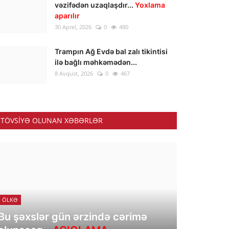
vəzifədən uzaqlaşdır...
Yoxlama
aparılır
30 Aprel, 2026
0
480
Trampın Ağ Evdə bal zalı tikintisi
ilə bağlı məhkəmədən...
8 Avqust, 2026
0
467
TÖVSIYƏ OLUNAN XƏBƏRLƏR
ÖLKƏ
Bu şəxslər gün ərzində cərimə