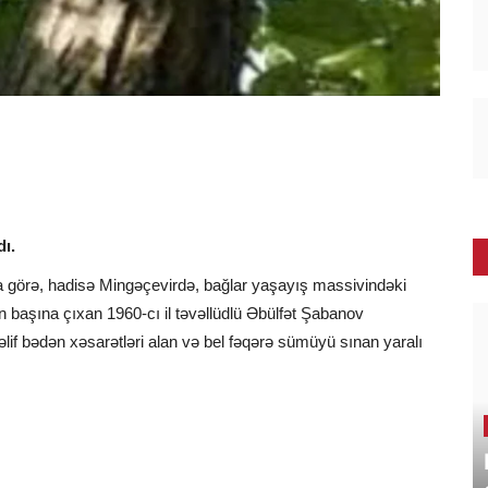
ndı.
ta görə, hadisə Mingəçevirdə, bağlar yaşayış massivindəki
n başına çıxan 1960-cı il təvəllüdlü Əbülfət Şabanov
əlif bədən xəsarətləri alan və bel fəqərə sümüyü sınan yaralı