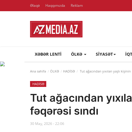
Əlaqə
Haqqımızda
Reklam
XƏBƏR LENTI
ÖLKƏ
SİYASƏT
İQ
Ana səhifə
ÖLKƏ
HADİSƏ
Tut ağacından yıxılan yaşlı kişinin 
HADİSƏ
Tut ağacından yıxılan
fəqərəsi sındı
30 May, 2026 - 22:06