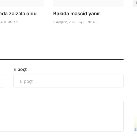
da zəlzələ oldu
Bakıda məscid yanır
0
377
5 Avqust, 2026
0
435
E-poçt