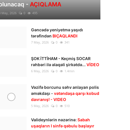
olunacaq -
AÇIQLAMA
8 May, 2026
0
495
Gəncədə yeniyetmə yaşıdı
tərəfindən
BIÇAQLANDI
7 May, 2026
0
341
ŞOK İTTİHAM - Keçmiş SOCAR
rəhbəri ilə əlaqəli şirkətdə...
VİDEO
6 May, 2026
0
1.4min
Vəzifə borcunu səhv anlayan polis
əməkdaşı -
vətəndaşa qarşı kobud
davranış! - VIDEO
5 May, 2026
0
510
Valideynlərin nəzərinə:
Sabah
uşaqların I sinfə qəbulu başlayır