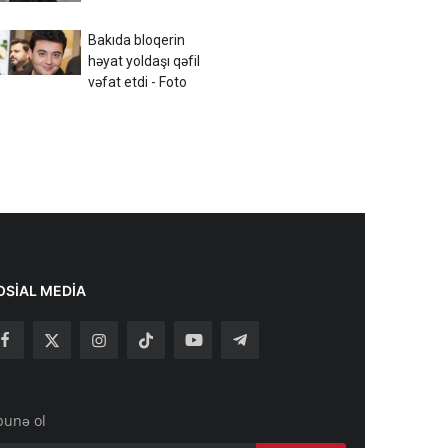
Bakıda bloqerin
həyat yoldaşı qəfil
vəfat etdi - Foto
OSIAL MEDIA
bunə ol