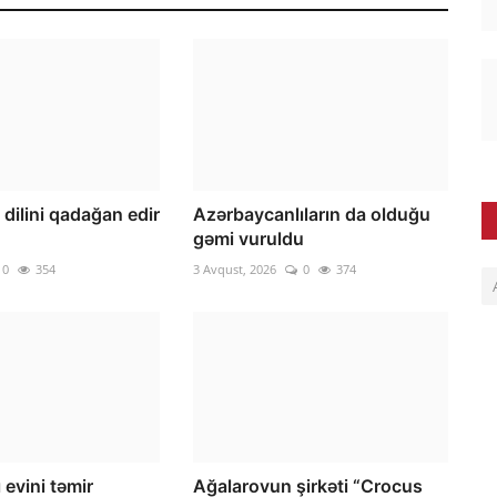
 dilini qadağan edir
Azərbaycanlıların da olduğu
gəmi vuruldu
0
354
3 Avqust, 2026
0
374
 evini təmir
Ağalarovun şirkəti “Crocus