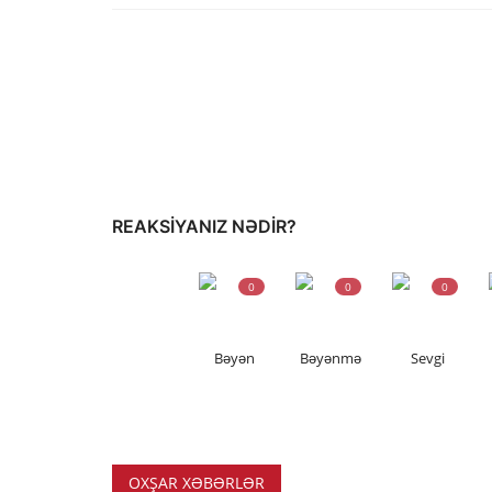
REAKSIYANIZ NƏDIR?
0
0
0
Bəyən
Bəyənmə
Sevgi
OXŞAR XƏBƏRLƏR