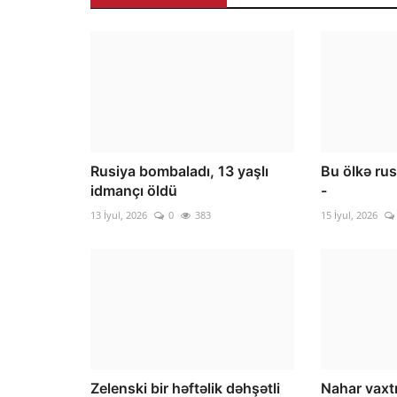
Rusiya bombaladı, 13 yaşlı
Bu ölkə rus
idmançı öldü
-
13 İyul, 2026
0
383
15 İyul, 2026
Zelenski bir həftəlik dəhşətli
Nahar vaxtı