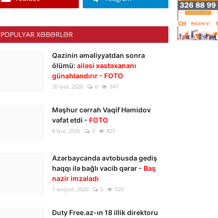
POPULYAR XƏBƏRLƏR
Qazinin əməliyyatdan sonra
ölümü:
ailəsi xəstəxananı
günahlandırır - FOTO
20 İyul, 2026
0
947
Məşhur cərrah Vaqif Həmidov
vəfat etdi -
FOTO
8 İyul, 2026
0
825
Azərbaycanda avtobusda gediş
haqqı ilə bağlı vacib qərar -
Baş
nazir imzaladı
1 Avqust, 2026
0
520
Duty Free.az-ın 18 illik direktoru