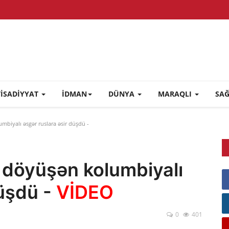
TİSADİYYAT
İDMAN
DÜNYA
MARAQLI
SA
iyalı əsgər ruslara əsir düşdü -
döyüşən kolumbiyalı
düşdü -
VİDEO
0
401