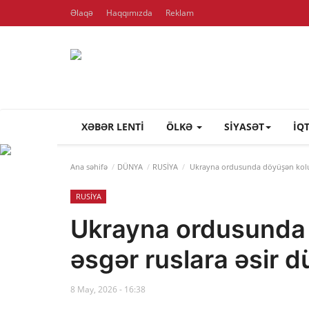
Əlaqə
Haqqımızda
Reklam
XƏBƏR LENTI
ÖLKƏ
SİYASƏT
İQ
Ana səhifə
DÜNYA
RUSİYA
Ukrayna ordusunda döyüşən kolumb
RUSİYA
Ukrayna ordusunda 
əsgər ruslara əsir 
8 May, 2026 - 16:38