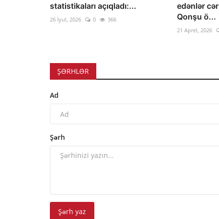
statistikaları açıqladı:...
edənlər cə
Qonşu ö...
26 İyul, 2026
0
366
21 Aprel, 2026
ŞƏRHLƏR
Ad
Şərh
Şərh yaz