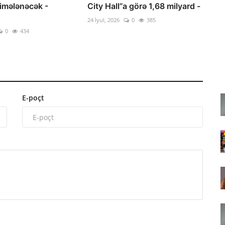
rimələnəcək -
City Hall”a görə 1,68 milyard -
24 İyul, 2026
0
385
0
434
E-poçt