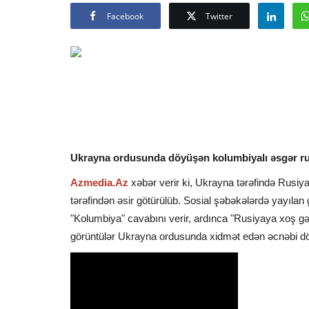
Facebook
Twitter
Ukrayna ordusunda döyüşən kolumbiyalı əsgər rus
Azmedia.Az
xəbər verir ki, Ukrayna tərəfində Rusi
tərəfindən əsir götürülüb. Sosial şəbəkələrdə yayılan
"Kolumbiya" cavabını verir, ardınca "Rusiyaya xoş g
görüntülər Ukrayna ordusunda xidmət edən əcnəbi döy