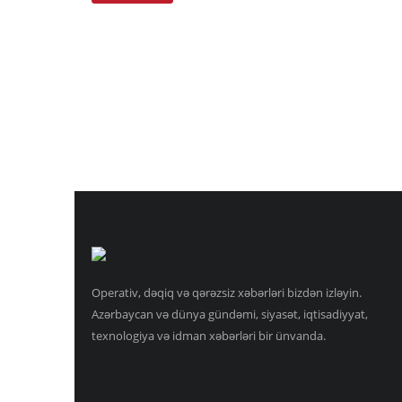
Operativ, dəqiq və qərəzsiz xəbərləri bizdən izləyin.
Azərbaycan və dünya gündəmi, siyasət, iqtisadiyyat,
texnologiya və idman xəbərləri bir ünvanda.