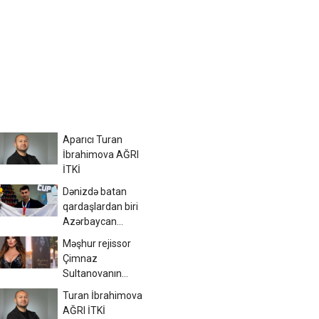
Aparıcı Turan
İbrahimova AĞRI
İTKİ
Dənizdə batan
qardaşlardan biri
Azərbaycan
çempionu imiş
Məşhur rejissor
Çimnaz
Sultanovanın
məzarından video
Turan İbrahimova
paylaşdı
AĞRI İTKİ