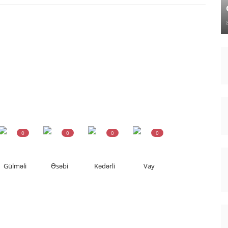
0
0
0
0
Gülməli
Əsəbi
Kədərli
Vay