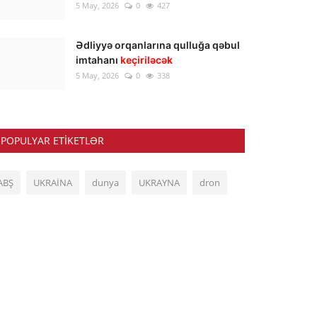
5 May, 2026
0
427
Ədliyyə orqanlarına qulluğa qəbul
imtahanı
keçiriləcək
5 May, 2026
0
338
POPULYAR ETIKETLƏR
ABŞ
UKRAİNA
dunya
UKRAYNA
dron