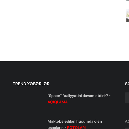
TREND XƏBƏRLƏR
S
“Space” fəaliyyətini davam etdirir? -
AÇIQLAMA
A
Məktəbə edilən hücumda ölən
uşaqların -
FOTOLARI