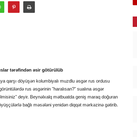
lar tərəfindən əsir götürülüb
yaya qarşı döyüşən kolumbiyalı muzdlu əsgər rus ordusu
 görüntülərdə rus əsgərinin "haralısan?" sualına əsgər
əlmisiniz" deyir. Beynəlxalq mətbuatda geniş maraq doğuran
üşçülərlə bağlı məsələni yenidən diqqət mərkəzinə gətirib.