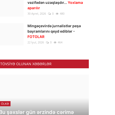
vəzifədən uzaqlaşdır...
Yoxlama
aparılır
30 Aprel, 2026
0
480
Mingəçevirdə jurnalistlər peşə
bayramlarını qeyd ediblər -
FOTOLAR
22 İyul, 2026
0
464
TÖVSIYƏ OLUNAN XƏBƏRLƏR
ÖLKƏ
Bu şəxslər gün ərzində cərimə