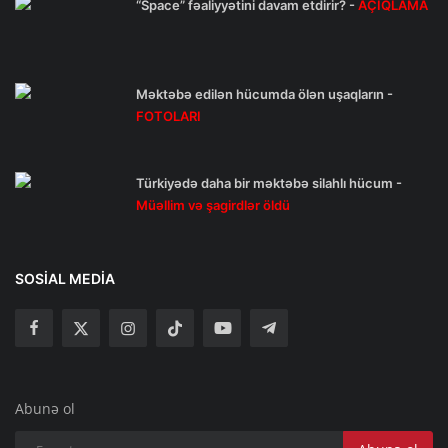
“Space” fəaliyyətini davam etdirir? -
AÇIQLAMA
Məktəbə edilən hücumda ölən uşaqların -
FOTOLARI
Türkiyədə daha bir məktəbə silahlı hücum -
Müəllim və şagirdlər öldü
SOSIAL MEDIA
Abunə ol