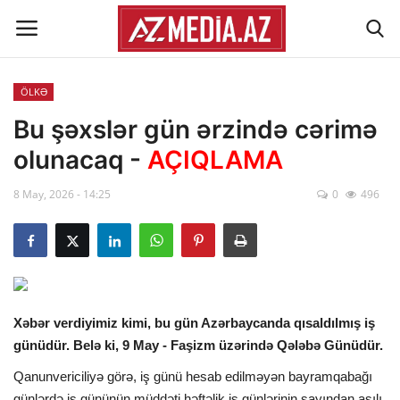
ÖLKƏ
Əlaqə
Bu şəxslər gün ərzində cərimə
olunacaq -
AÇIQLAMA
Xəbər lenti
8 May, 2026 - 14:25
0
496
Haqqımızda
Reklam
ÖLKƏ
Xəbər verdiyimiz kimi, bu gün Azərbaycanda qısaldılmış iş
günüdür. Belə ki, 9 May - Faşizm üzərində Qələbə Günüdür.
SİYASƏT
Qanunvericiliyə görə, iş günü hesab edilməyən bayramqabağı
İQTİSADİYYAT
günlərdə iş gününün müddəti həftəlik iş günlərinin sayından asılı