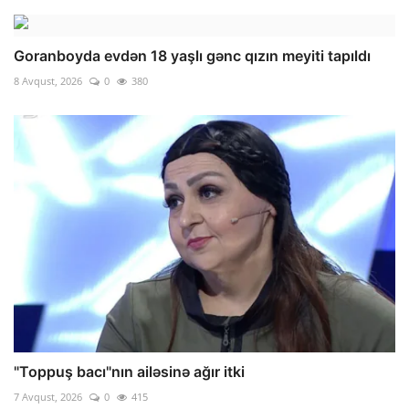
Goranboyda evdən 18 yaşlı gənc qızın meyiti tapıldı
8 Avqust, 2026
0
380
"Toppuş bacı"nın ailəsinə ağır itki
7 Avqust, 2026
0
415