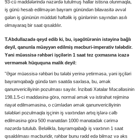
93-cü maddələrində nəzərdə tutulmuş hallar istisna olunmaqla,
iş günü hesab edilməyən bayram günündən bilavasitə əvvəl
gələn iş gününün müddəti həftəlik iş günlərinin sayından asılı
olmayaraq bir saat qısaldılır.
T.Abdullazadə qeyd edib ki, bu, işəgötürənin istəyinə bağlı
deyil, qanunla müəyyən edilmiş məcburi-imperativ tələbdir.
Yəni müəssisə rəhbəri işçilərin 1 saat tez çıxmasına icazə
verməmək hüququna malik deyil:
"Əgər müəssisə rəhbəri bu tələbi yerinə yetirməsə, yəni işçiləri
bayramqabağı gündə tam saatda saxlasa, bu, əmək
qanunvericiliyinin pozulması sayılır. İnzibati Xətalar Məcəlləsinin
198.1.5-ci maddəsinə görə, normal əmək və istirahət rejiminə
riayət edilməməsinə, o cümlədən əmək qanunvericiliyinin
tələbləri pozulmaqla işçinin iş vaxtından artıq işlərə cəlb
edilməsinə görə 500 manatdan 1000 manatadək cərimə
nəzərdə tutulub. Beləliklə, bayramqabağı iş vaxtının 1 saat
qısaldılması məcburidir, rəhbər bunu rədd edə bilməz və əks