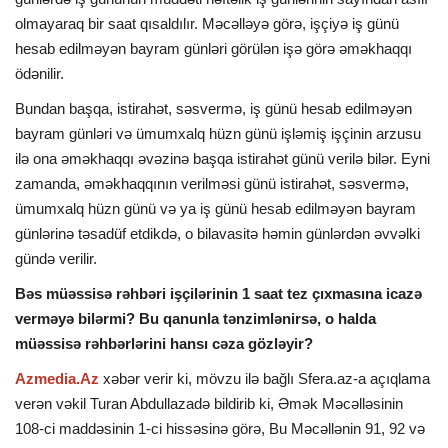
olmayaraq bir saat qısaldılır. Məcəlləyə görə, işçiyə iş günü
İDMAN
hesab edilməyən bayram günləri görülən işə görə əməkhaqqı
ödənilir.
DÜNYA
Bundan başqa, istirahət, səsvermə, iş günü hesab edilməyən
bayram günləri və ümumxalq hüzn günü işləmiş işçinin arzusu
MARAQLI
ilə ona əməkhaqqı əvəzinə başqa istirahət günü verilə bilər. Eyni
zamanda, əməkhaqqının verilməsi günü istirahət, səsvermə,
SAĞLAMLIQ
ümumxalq hüzn günü və ya iş günü hesab edilməyən bayram
günlərinə təsadüf etdikdə, o bilavasitə həmin günlərdən əvvəlki
ŞOU BİZNES
gündə verilir.
Bəs müəssisə rəhbəri işçilərinin 1 saat tez çıxmasına icazə
MÜSAHİBƏ
verməyə bilərmi? Bu qanunla tənzimlənirsə, o halda
müəssisə rəhbərlərini hansı cəza gözləyir?
İKT
Azmedia.Az
xəbər verir ki, mövzu ilə bağlı
Sfera.az-a açıqlama
verən vəkil Turan Abdullazadə bildirib ki, Əmək Məcəlləsinin
108-ci maddəsinin 1-ci hissəsinə görə, Bu Məcəllənin 91, 92 və