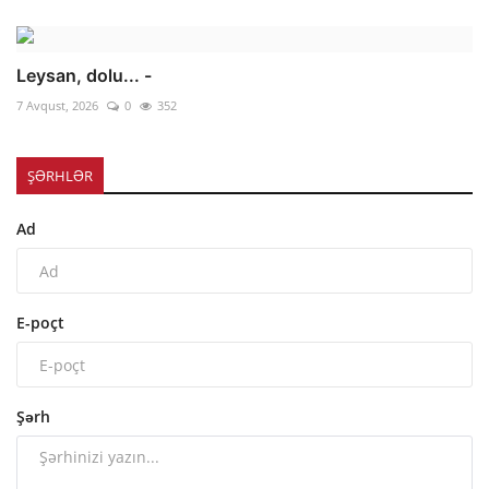
Leysan, dolu... -
7 Avqust, 2026
0
352
ŞƏRHLƏR
Ad
E-poçt
Şərh