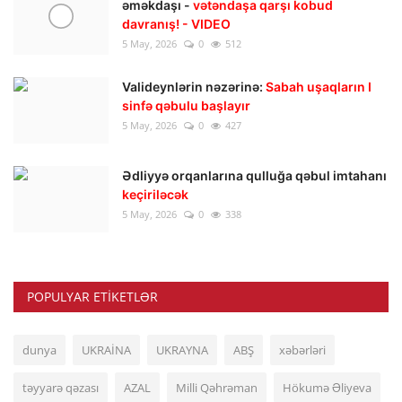
əməkdaşı -
vətəndaşa qarşı kobud
davranış! - VIDEO
5 May, 2026
0
512
Valideynlərin nəzərinə:
Sabah uşaqların I
sinfə qəbulu başlayır
5 May, 2026
0
427
Ədliyyə orqanlarına qulluğa qəbul imtahanı
keçiriləcək
5 May, 2026
0
338
POPULYAR ETIKETLƏR
dunya
UKRAİNA
UKRAYNA
ABŞ
xəbərləri
təyyarə qəzası
AZAL
Milli Qəhrəman
Hökumə Əliyeva