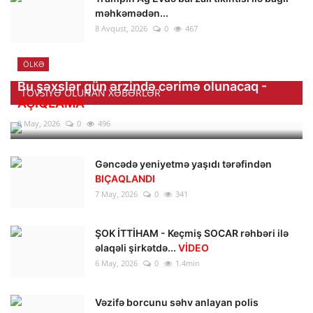
məhkəmədən...
8 Avqust, 2026
0
467
ÖLKƏ
Bu şəxslər gün ərzində cərimə olunacaq -
TÖVSIYƏ OLUNAN XƏBƏRLƏR
AÇIQLAMA
8 May, 2026
0
496
Gəncədə yeniyetmə yaşıdı tərəfindən
BIÇAQLANDI
7 May, 2026
0
341
ŞOK İTTİHAM - Keçmiş SOCAR rəhbəri ilə
əlaqəli şirkətdə...
VİDEO
6 May, 2026
0
1.4min
Vəzifə borcunu səhv anlayan polis