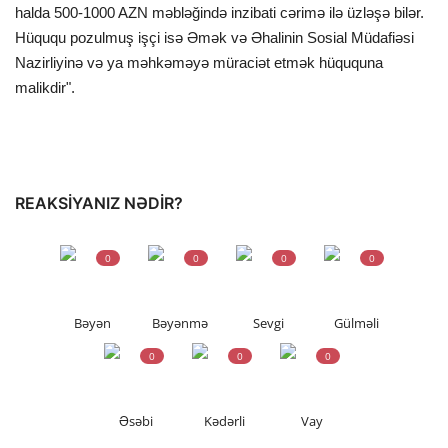
halda 500-1000 AZN məbləğində inzibati cərimə ilə üzləşə bilər.
Hüququ pozulmuş işçi isə Əmək və Əhalinin Sosial Müdafiəsi
Nazirliyinə və ya məhkəməyə müraciət etmək hüququna
malikdir".
REAKSIYANIZ NƏDIR?
0
0
0
0
Bəyən
Bəyənmə
Sevgi
Gülməli
0
0
0
Əsəbi
Kədərli
Vay