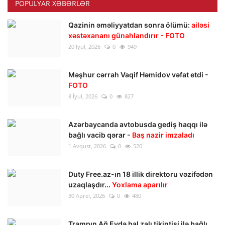
POPULYAR XƏBƏRLƏR
Qazinin əməliyyatdan sonra ölümü:
ailəsi
xəstəxananı günahlandırır - FOTO
20 İyul, 2026
0
949
Məşhur cərrah Vaqif Həmidov vəfat etdi -
FOTO
8 İyul, 2026
0
827
Azərbaycanda avtobusda gediş haqqı ilə
bağlı vacib qərar -
Baş nazir imzaladı
1 Avqust, 2026
0
520
Duty Free.az-ın 18 illik direktoru vəzifədən
uzaqlaşdır...
Yoxlama aparılır
30 Aprel, 2026
0
480
Trampın Ağ Evdə bal zalı tikintisi ilə bağlı