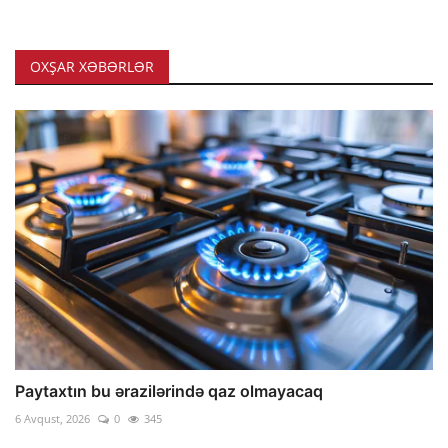
OXŞAR XƏBƏRLƏR
Paytaxtın bu ərazilərində qaz olmayacaq
6 Avqust, 2026
0
345