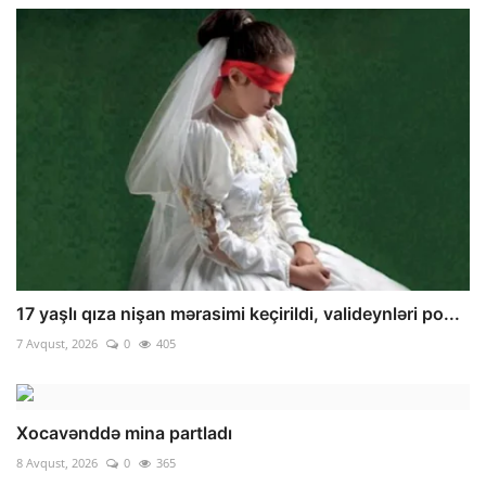
17 yaşlı qıza nişan mərasimi keçirildi, valideynləri po...
7 Avqust, 2026
0
405
Xocavənddə mina partladı
8 Avqust, 2026
0
365