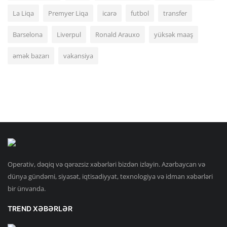
La Liqa
Premyer Liqa
icarə
futbol
transfer
Barselona
Liverpul
Ronald Arauxo
yüksək maaş
əmək bazarı
vakansiya
Operativ, dəqiq və qərəzsiz xəbərləri bizdən izləyin. Azərbaycan və
dünya gündəmi, siyasət, iqtisadiyyat, texnologiya və idman xəbərləri
bir ünvanda.
TREND XƏBƏRLƏR