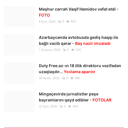
Məşhur cərrah Vaqif Həmidov vəfat etdi -
FOTO
8 İyul, 2026
0
825
Azərbaycanda avtobusda gediş haqqı ilə
bağlı vacib qərar -
Baş nazir imzaladı
1 Avqust, 2026
0
520
Duty Free.az-ın 18 illik direktoru vəzifədən
uzaqlaşdır...
Yoxlama aparılır
30 Aprel, 2026
0
480
Mingəçevirdə jurnalistlər peşə
bayramlarını qeyd ediblər -
FOTOLAR
22 İyul, 2026
0
464