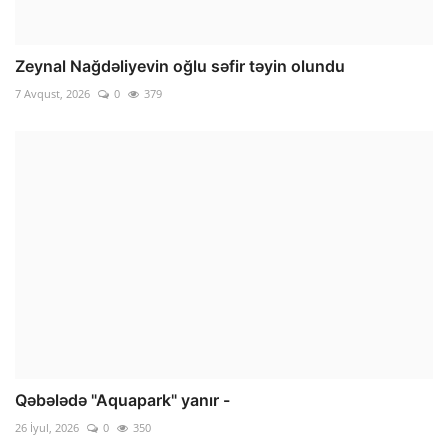
Zeynal Nağdəliyevin oğlu səfir təyin olundu
7 Avqust, 2026
0
379
Qəbələdə "Aquapark" yanır -
26 İyul, 2026
0
350