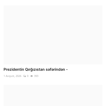
Prezidentin Qırğızıstan səfərindən -
1 Avqust, 2026
0
393