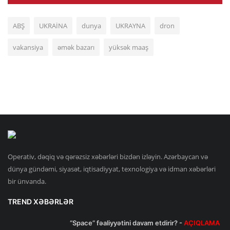
ABŞ
UKRAİNA
dunya
UKRAYNA
dron
vakansiya
əmək bazarı
yüksək maaş
Operativ, dəqiq və qərəzsiz xəbərləri bizdən izləyin. Azərbaycan və
dünya gündəmi, siyasət, iqtisadiyyat, texnologiya və idman xəbərləri
bir ünvanda.
TREND XƏBƏRLƏR
“Space” fəaliyyətini davam etdirir? -
AÇIQLAMA