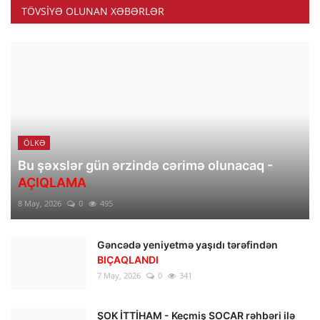
TÖVSIYƏ OLUNAN XƏBƏRLƏR
ÖLKƏ
Bu şəxslər gün ərzində cərimə olunacaq -
AÇIQLAMA
8 May, 2026
0
495
Gəncədə yeniyetmə yaşıdı tərəfindən
BIÇAQLANDI
7 May, 2026
0
341
ŞOK İTTİHAM - Keçmiş SOCAR rəhbəri ilə