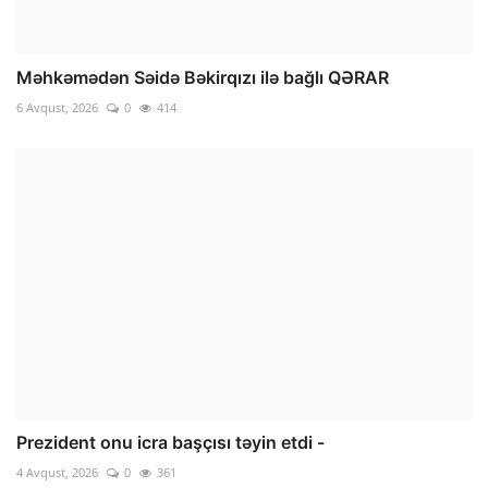
Məhkəmədən Səidə Bəkirqızı ilə bağlı QƏRAR
6 Avqust, 2026
0
414
Prezident onu icra başçısı təyin etdi -
4 Avqust, 2026
0
361