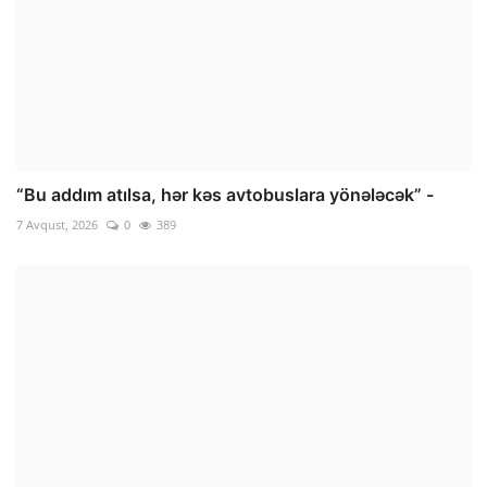
“Bu addım atılsa, hər kəs avtobuslara yönələcək” -
7 Avqust, 2026
0
389