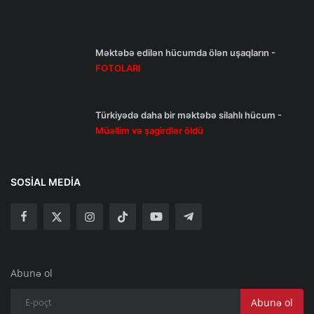
Məktəbə edilən hücumda ölən uşaqların -
FOTOLARI
Türkiyədə daha bir məktəbə silahlı hücum -
Müəllim və şagirdlər öldü
SOSIAL MEDIA
Abunə ol
Abunə ol