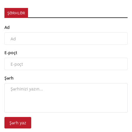
ŞƏRHLƏR
Ad
E-poçt
Şərh
Şərh yaz