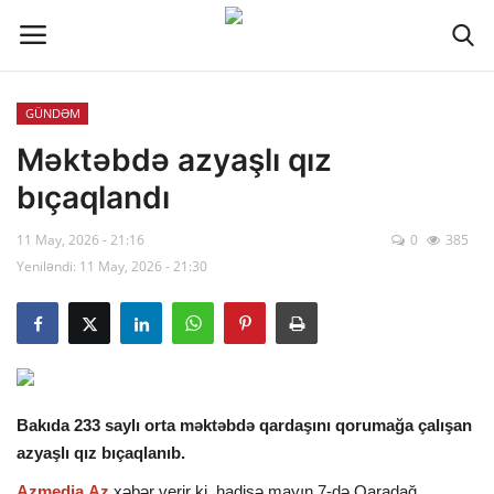
GÜNDƏM
Əlaqə
Məktəbdə azyaşlı qız
bıçaqlandı
Xəbər lenti
11 May, 2026 - 21:16
0
385
Haqqımızda
Yeniləndi: 11 May, 2026 - 21:30
Reklam
ÖLKƏ
Bakıda 233 saylı orta məktəbdə qardaşını qorumağa çalışan
SİYASƏT
azyaşlı qız bıçaqlanıb.
İQTİSADİYYAT
Azmedia.Az
xəbər verir ki, hadisə mayın 7-də Qaradağ