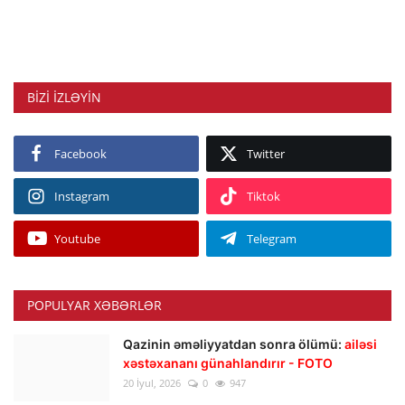
BIZI IZLƏYIN
Facebook
Twitter
Instagram
Tiktok
Youtube
Telegram
POPULYAR XƏBƏRLƏR
Qazinin əməliyyatdan sonra ölümü:
ailəsi
xəstəxananı günahlandırır - FOTO
20 İyul, 2026
0
947