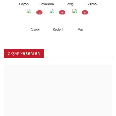
Bəyən
Bəyənmə
Sevgi
Gülməli
0
0
0
Əsəbi
Kədərli
Vay
OXŞAR XƏBƏRLƏR