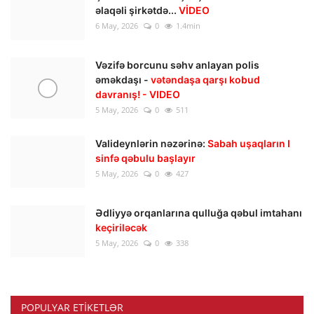
əlaqəli şirkətdə...
VİDEO
6 May, 2026
0
1.4min
Vəzifə borcunu səhv anlayan polis
əməkdaşı -
vətəndaşa qarşı kobud
davranış! - VIDEO
5 May, 2026
0
511
Valideynlərin nəzərinə:
Sabah uşaqların I
sinfə qəbulu başlayır
5 May, 2026
0
427
Ədliyyə orqanlarına qulluğa qəbul imtahanı
keçiriləcək
5 May, 2026
0
338
POPULYAR ETIKETLƏR