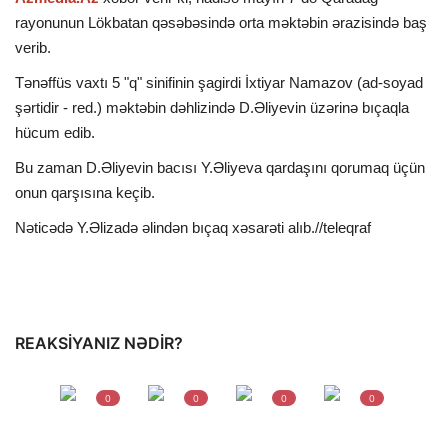
rayonunun Lökbatan qəsəbəsində orta məktəbin ərazisində baş
İDMAN
verib.
Tənəffüs vaxtı 5 "q" sinifinin şagirdi İxtiyar Namazov (ad-soyad
DÜNYA
şərtidir - red.) məktəbin dəhlizində D.Əliyevin üzərinə bıçaqla
hücum edib.
MARAQLI
Bu zaman D.Əliyevin bacısı Y.Əliyeva qardaşını qorumaq üçün
onun qarşısına keçib.
SAĞLAMLIQ
Nəticədə Y.Əlizadə əlindən bıçaq xəsarəti alıb.//teleqraf
ŞOU BİZNES
MÜSAHİBƏ
REAKSIYANIZ NƏDIR?
İKT
0
0
0
0