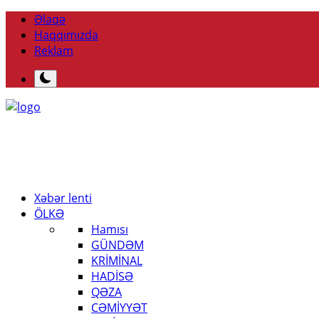
Əlaqə
Haqqımızda
Reklam
Xəbər lenti
ÖLKƏ
Hamısı
GÜNDƏM
KRİMİNAL
HADİSƏ
QƏZA
CƏMİYYƏT