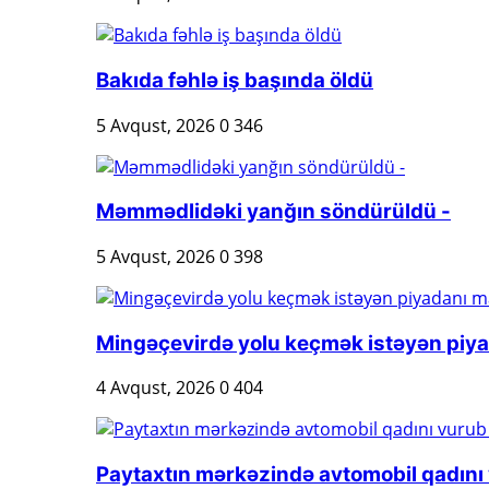
Bakıda fəhlə iş başında öldü
5 Avqust, 2026
0
346
Məmmədlidəki yanğın söndürüldü -
5 Avqust, 2026
0
398
Mingəçevirdə yolu keçmək istəyən piya
4 Avqust, 2026
0
404
Paytaxtın mərkəzində avtomobil qadını 