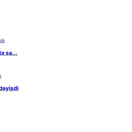
ə sa...
dəyişdi