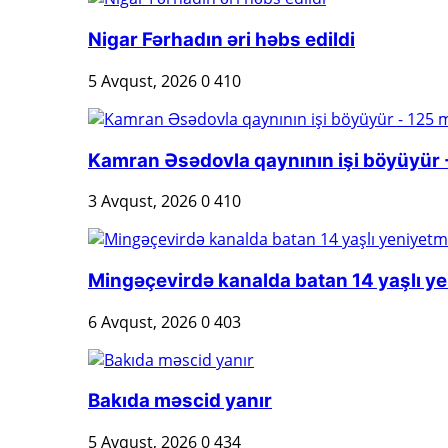
Nigar Fərhadın əri həbs edildi
5 Avqust, 2026
0
410
Kamran Əsədovla qaynının işi böyüyür -
3 Avqust, 2026
0
410
Mingəçevirdə kanalda batan 14 yaşlı ye
6 Avqust, 2026
0
403
Bakıda məscid yanır
5 Avqust, 2026
0
434