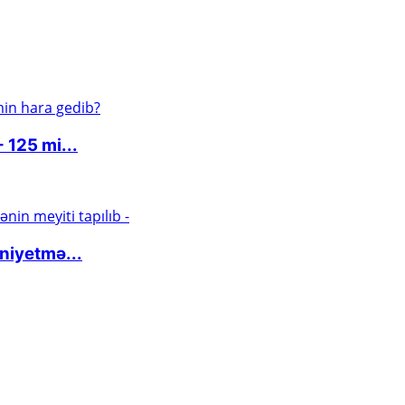
 125 mi...
niyetmə...