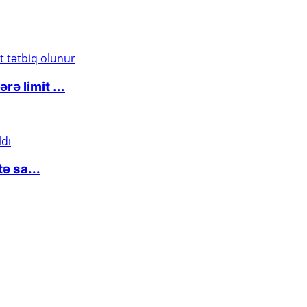
ə limit ...
ə sa...