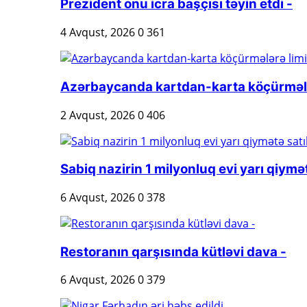
Prezident onu icra başçısı təyin etdi -
4 Avqust, 2026
0
361
Azərbaycanda kartdan-karta köçürmələr
2 Avqust, 2026
0
406
Sabiq nazirin 1 milyonluq evi yarı qiymət
6 Avqust, 2026
0
378
Restoranın qarşısında kütləvi dava -
6 Avqust, 2026
0
379