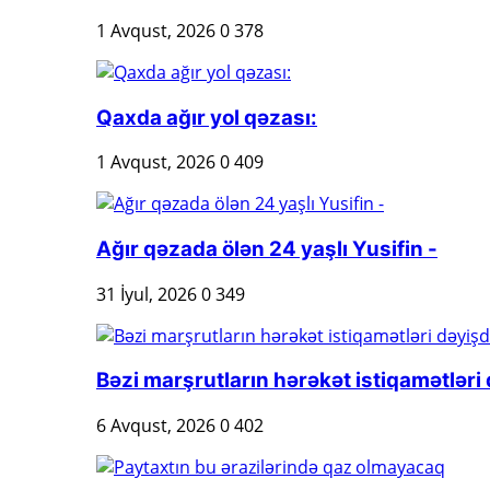
1 Avqust, 2026
0
378
Qaxda ağır yol qəzası:
1 Avqust, 2026
0
409
Ağır qəzada ölən 24 yaşlı Yusifin -
31 İyul, 2026
0
349
Bəzi marşrutların hərəkət istiqamətləri 
6 Avqust, 2026
0
402