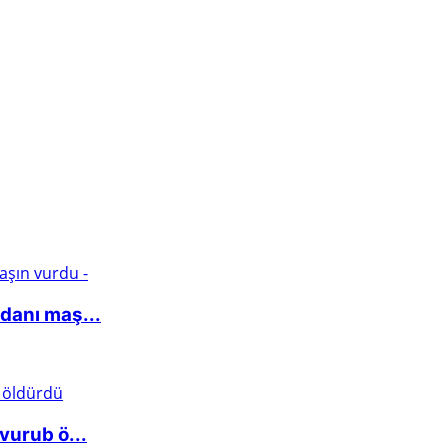
danı maş...
vurub ö...