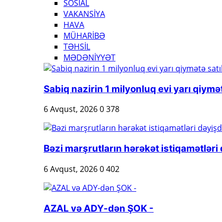
SOSİAL
VAKANSİYA
HAVA
MÜHARİBƏ
TƏHSİL
MƏDƏNİYYƏT
Sabiq nazirin 1 milyonluq evi yarı qiymət
6 Avqust, 2026
0
378
Bəzi marşrutların hərəkət istiqamətləri 
6 Avqust, 2026
0
402
AZAL və ADY-dən ŞOK -