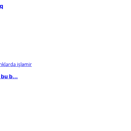
aq
bu b...