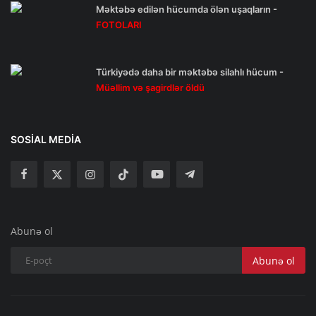
Məktəbə edilən hücumda ölən uşaqların -
FOTOLARI
Türkiyədə daha bir məktəbə silahlı hücum -
Müəllim və şagirdlər öldü
SOSIAL MEDIA
Abunə ol
Abunə ol