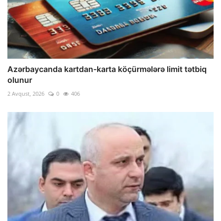
Azərbaycanda kartdan-karta köçürmələrə limit tətbiq
olunur
2 Avqust, 2026
0
406