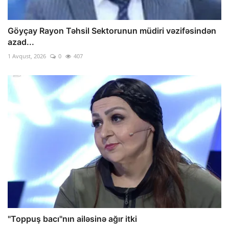
Göyçay Rayon Təhsil Sektorunun müdiri vəzifəsindən
azad...
1 Avqust, 2026
0
407
"Toppuş bacı"nın ailəsinə ağır itki