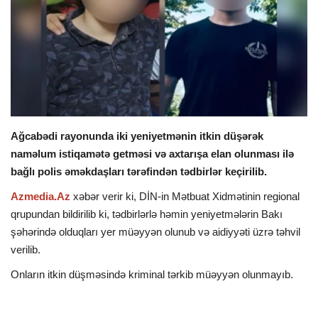
İDMAN
DÜNYA
MARAQLI
Ağcabədi rayonunda iki yeniyetmənin itkin düşərək
SAĞLAMLIQ
naməlum istiqamətə getməsi və axtarışa elan olunması ilə
bağlı polis əməkdaşları tərəfindən tədbirlər keçirilib.
ŞOU BİZNES
Azmedia.Az
xəbər verir ki, DİN-in Mətbuat Xidmətinin regional
MÜSAHİBƏ
qrupundan bildirilib ki, tədbirlərlə həmin yeniyetmələrin Bakı
şəhərində olduqları yer müəyyən olunub və aidiyyəti üzrə təhvil
İKT
verilib.
Onların itkin düşməsində kriminal tərkib müəyyən olunmayıb.