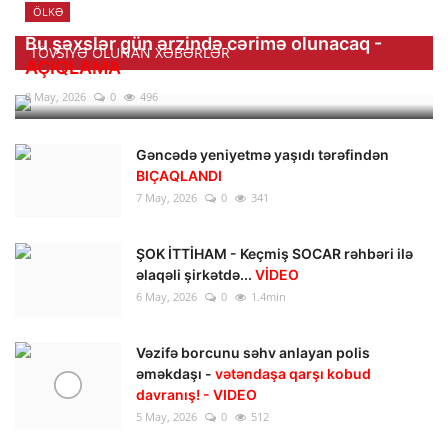
ÖLKƏ
Bu şəxslər gün ərzində cərimə olunacaq -
TÖVSIYƏ OLUNAN XƏBƏRLƏR
AÇIQLAMA
8 May, 2026
0
496
Gəncədə yeniyetmə yaşıdı tərəfindən
BIÇAQLANDI
7 May, 2026
0
341
ŞOK İTTİHAM - Keçmiş SOCAR rəhbəri ilə
əlaqəli şirkətdə...
VİDEO
6 May, 2026
0
1.4min
Vəzifə borcunu səhv anlayan polis
əməkdaşı -
vətəndaşa qarşı kobud
davranış! - VIDEO
5 May, 2026
0
512