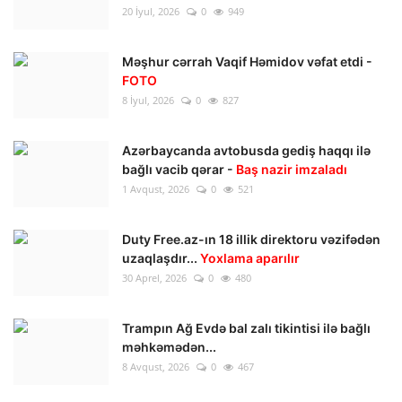
20 İyul, 2026
0
949
Məşhur cərrah Vaqif Həmidov vəfat etdi -
FOTO
8 İyul, 2026
0
827
Azərbaycanda avtobusda gediş haqqı ilə
bağlı vacib qərar -
Baş nazir imzaladı
1 Avqust, 2026
0
521
Duty Free.az-ın 18 illik direktoru vəzifədən
uzaqlaşdır...
Yoxlama aparılır
30 Aprel, 2026
0
480
Trampın Ağ Evdə bal zalı tikintisi ilə bağlı
məhkəmədən...
8 Avqust, 2026
0
467