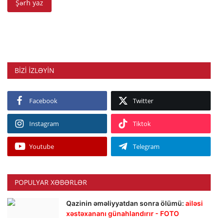
Şərh yaz
BIZI IZLƏYIN
Facebook
Twitter
Instagram
Tiktok
Youtube
Telegram
POPULYAR XƏBƏRLƏR
Qazinin əməliyyatdan sonra ölümü:
ailəsi
xəstəxananı günahlandırır - FOTO