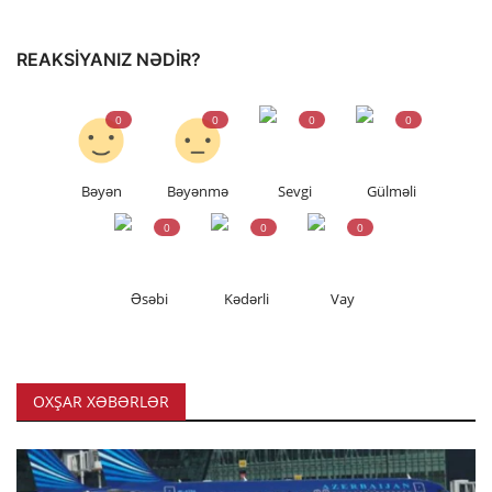
REAKSIYANIZ NƏDIR?
0
0
0
0
Bəyən
Bəyənmə
Sevgi
Gülməli
0
0
0
Əsəbi
Kədərli
Vay
OXŞAR XƏBƏRLƏR