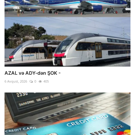
AZAL və ADY-dən ŞOK -
6 Avqust, 2026
0
405