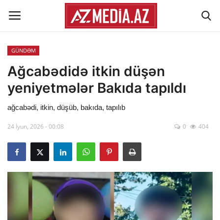
GÜNDƏM
Əlaqə
Ağcabədidə itkin düşən
yeniyetmələr Bakıda tapıldı
Xəbər lenti
ağcabədi, itkin, düşüb, bakıda, tapılıb
Haqqımızda
24 İyun, 2026 - 00:08
0
404
Reklam
ÖLKƏ
SİYASƏT
İQTİSADİYYAT