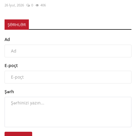
26 İyul, 2026
0
406
ŞƏRHLƏR
Ad
E-poçt
Şərh