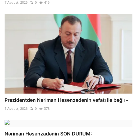
7 Avqust, 2026
0
415
Prezidentdən Nəriman Həsənzadənin vəfatı ilə bağlı -
1 Avqust, 2026
0
378
Nəriman Həsənzadənin SON DURUM: