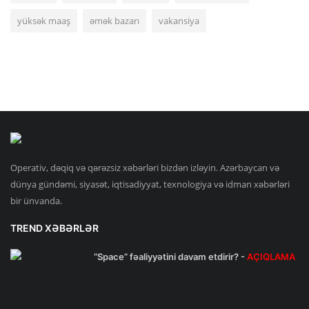
yüksək maaş
əmək bazarı
vakansiya
Operativ, dəqiq və qərəzsiz xəbərləri bizdən izləyin. Azərbaycan və
dünya gündəmi, siyasət, iqtisadiyyat, texnologiya və idman xəbərləri
bir ünvanda.
TREND XƏBƏRLƏR
“Space” fəaliyyətini davam etdirir? -
AÇIQLAMA