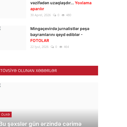
vəzifədən uzaqlaşdır...
Yoxlama
aparılır
30 Aprel, 2026
0
480
Mingəçevirdə jurnalistlər peşə
bayramlarını qeyd ediblər -
FOTOLAR
22 İyul, 2026
0
464
TÖVSIYƏ OLUNAN XƏBƏRLƏR
ÖLKƏ
Bu şəxslər gün ərzində cərimə