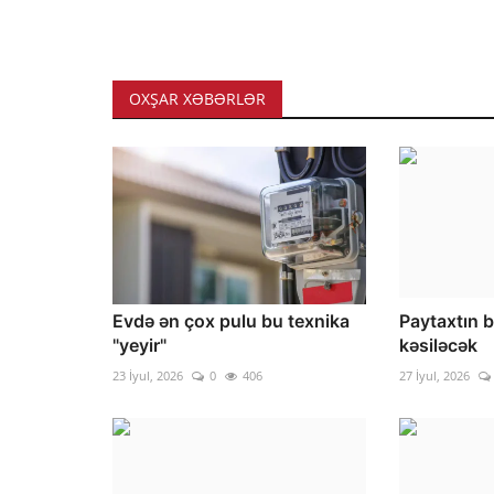
OXŞAR XƏBƏRLƏR
Evdə ən çox pulu bu texnika
Paytaxtın b
"yeyir"
kəsiləcək
23 İyul, 2026
0
406
27 İyul, 2026