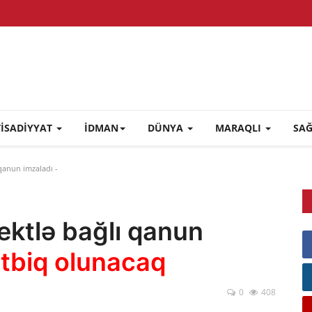
TİSADİYYAT
İDMAN
DÜNYA
MARAQLI
SA
 qanun imzaladı -
lektlə bağlı qanun
tbiq olunacaq
0
408