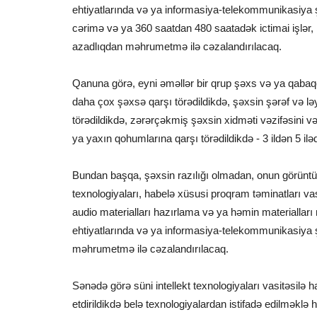
ehtiyatlarında və ya informasiya-telekommunikasiy
cərimə və ya 360 saatdan 480 saatadək ictimai işlər,
azadlıqdan məhrumetmə ilə cəzalandırılacaq.
Qanuna görə, eyni əməllər bir qrup şəxs və ya qabaqca
daha çox şəxsə qarşı törədildikdə, şəxsin şərəf və 
törədildikdə, zərərçəkmiş şəxsin xidməti vəzifəsini v
ya yaxın qohumlarına qarşı törədildikdə - 3 ildən 5 
Bundan başqa, şəxsin razılığı olmadan, onun görüntüs
texnologiyaları, habelə xüsusi proqram təminatları va
audio materialları hazırlama və ya həmin materialları 
ehtiyatlarında və ya informasiya-telekommunikasiya 
məhrumetmə ilə cəzalandırılacaq.
Sənədə görə süni intellekt texnologiyaları vasitəsilə 
etdirildikdə belə texnologiyalardan istifadə edilməklə