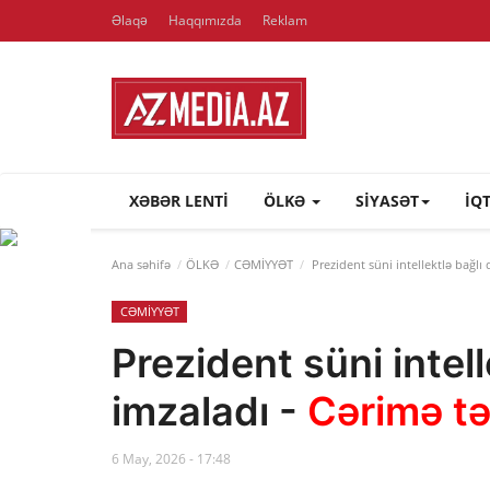
Əlaqə
Haqqımızda
Reklam
XƏBƏR LENTI
ÖLKƏ
SİYASƏT
İQ
Ana səhifə
ÖLKƏ
CƏMİYYƏT
Prezident süni intellektlə bağlı
CƏMİYYƏT
Prezident süni intel
imzaladı -
Cərimə tə
6 May, 2026 - 17:48