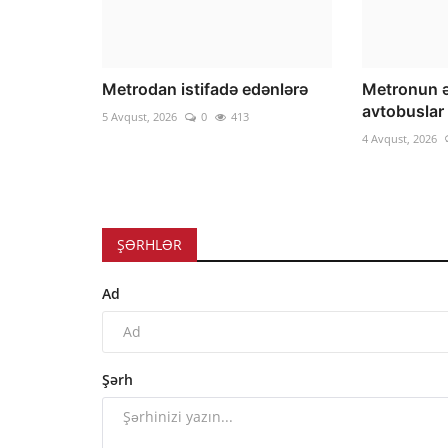
Metrodan istifadə edənlərə
Metronun ə
avtobuslar 
5 Avqust, 2026
0
413
4 Avqust, 2026
ŞƏRHLƏR
Ad
Şərh