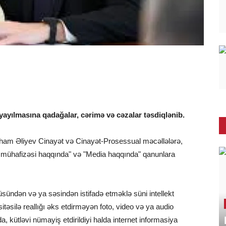
 yayılmasına qadağalar, cərimə və cəzalar təsdiqlənib.
 İlham Əliyev Cinayət və Cinayət-Prosessual məcəllələrə,
n mühafizəsi haqqında" və "Media haqqında" qanunlara
ündən və ya səsindən istifadə etməklə süni intellekt
itəsilə reallığı əks etdirməyən foto, video və ya audio
, kütləvi nümayiş etdirildiyi halda internet informasiya