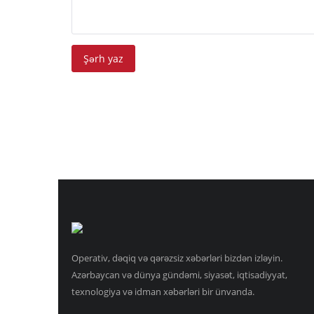
Şərh yaz
Operativ, dəqiq və qərəzsiz xəbərləri bizdən izləyin.
Azərbaycan və dünya gündəmi, siyasət, iqtisadiyyat,
texnologiya və idman xəbərləri bir ünvanda.