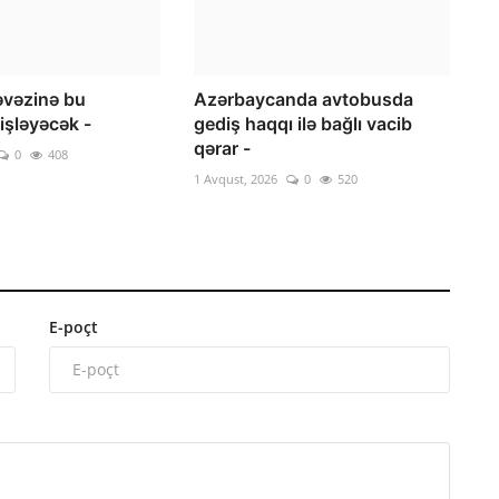
vəzinə bu
Azərbaycanda avtobusda
işləyəcək -
gediş haqqı ilə bağlı vacib
qərar -
0
408
1 Avqust, 2026
0
520
E-poçt