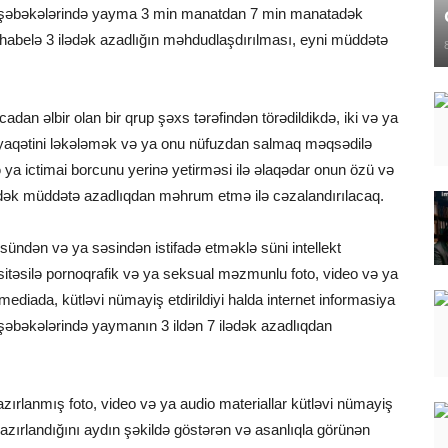
a şəbəkələrində yayma 3 min manatdan 7 min manatadək
 habelə 3 ilədək azadlığın məhdudlaşdırılması, eyni müddətə
dan əlbir olan bir qrup şəxs tərəfindən törədildikdə, iki və ya
ləyaqətini ləkələmək və ya onu nüfuzdan salmaq məqsədilə
ə ya ictimai borcunu yerinə yetirməsi ilə əlaqədar onun özü və
ilədək müddətə azadlıqdan məhrum etmə ilə cəzalandırılacaq.
ündən və ya səsindən istifadə etməklə süni intellekt
sitəsilə pornoqrafik və ya seksual məzmunlu foto, video və ya
mediada, kütləvi nümayiş etdirildiyi halda internet informasiya
şəbəkələrində yaymanın 3 ildən 7 ilədək azadlıqdan
hazırlanmış foto, video və ya audio materiallar kütləvi nümayiş
 hazırlandığını aydın şəkildə göstərən və asanlıqla görünən