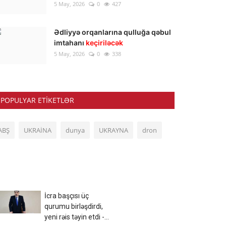
5 May, 2026
0
427
Ədliyyə orqanlarına qulluğa qəbul
imtahanı
keçiriləcək
5 May, 2026
0
338
POPULYAR ETIKETLƏR
ABŞ
UKRAİNA
dunya
UKRAYNA
dron
İcra başçısı üç
qurumu birləşdirdi,
yeni rəis təyin etdi -