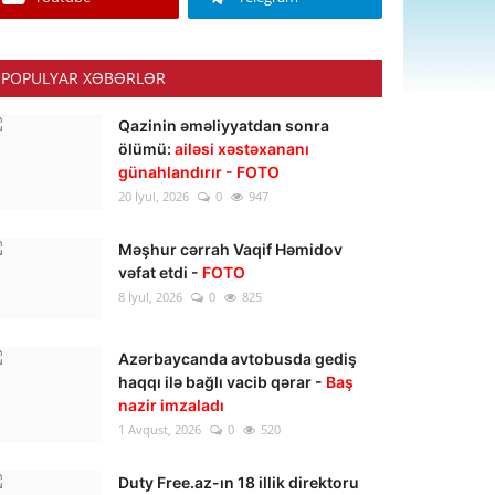
POPULYAR XƏBƏRLƏR
Qazinin əməliyyatdan sonra
ölümü:
ailəsi xəstəxananı
günahlandırır - FOTO
20 İyul, 2026
0
947
Məşhur cərrah Vaqif Həmidov
vəfat etdi -
FOTO
8 İyul, 2026
0
825
Azərbaycanda avtobusda gediş
haqqı ilə bağlı vacib qərar -
Baş
nazir imzaladı
1 Avqust, 2026
0
520
Duty Free.az-ın 18 illik direktoru