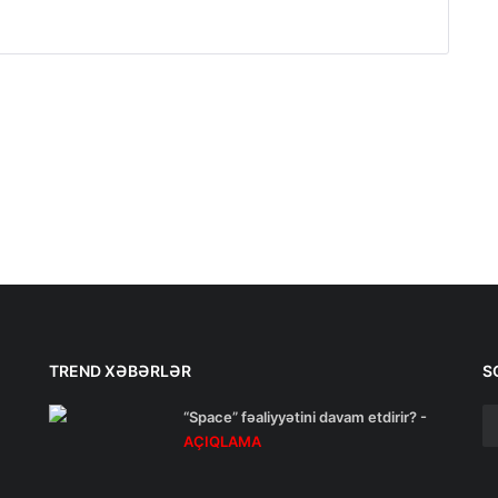
TREND XƏBƏRLƏR
S
“Space” fəaliyyətini davam etdirir? -
AÇIQLAMA