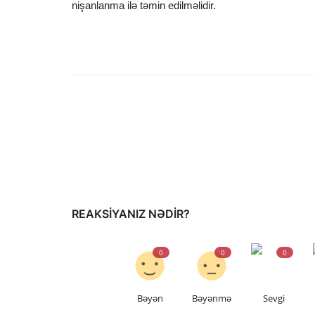
nişanlanma ilə təmin edilməlidir.
REAKSIYANIZ NƏDIR?
0
0
0
Bəyən
Bəyənmə
Sevgi