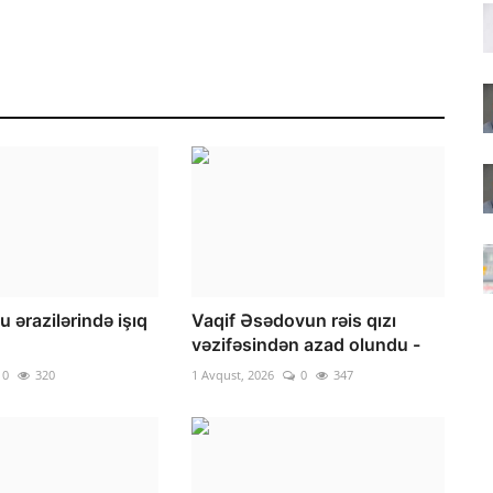
u ərazilərində işıq
Vaqif Əsədovun rəis qızı
vəzifəsindən azad olundu -
0
320
1 Avqust, 2026
0
347