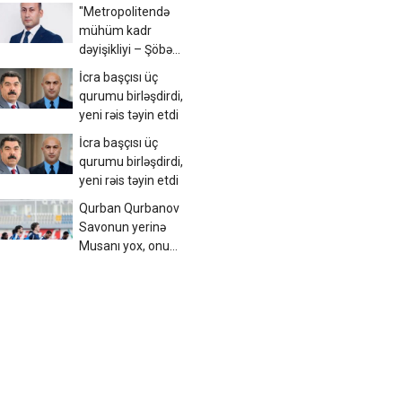
FOTO
"Metropolitendə
mühüm kadr
dəyişikliyi – Şöbə
rəhbəri işdən ayrıldı
İcra başçısı üç
qurumu birləşdirdi,
yeni rəis təyin etdi
İcra başçısı üç
qurumu birləşdirdi,
yeni rəis təyin etdi
Qurban Qurbanov
Savonun yerinə
Musanı yox, onu
oynadacaq