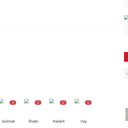
0
0
0
0
Gülməli
Əsəbi
Kədərli
Vay