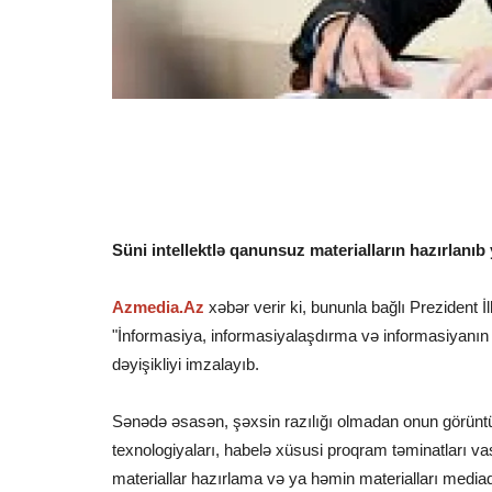
Süni intellektlə qanunsuz materialların hazırlanıb
Azmedia.Az
xəbər verir ki, bununla bağlı Prezident
"İnformasiya, informasiyalaşdırma və informasiyanı
dəyişikliyi imzalayıb.
Sənədə əsasən, şəxsin razılığı olmadan onun görüntüs
texnologiyaları, habelə xüsusi proqram təminatları vas
materiallar hazırlama və ya həmin materialları mediada