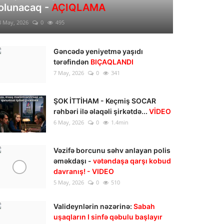
olunacaq -
AÇIQLAMA
8 May, 2026
0
495
Gəncədə yeniyetmə yaşıdı
tərəfindən
BIÇAQLANDI
7 May, 2026
0
341
ŞOK İTTİHAM - Keçmiş SOCAR
rəhbəri ilə əlaqəli şirkətdə...
VİDEO
6 May, 2026
0
1.4min
Vəzifə borcunu səhv anlayan polis
əməkdaşı -
vətəndaşa qarşı kobud
davranış! - VIDEO
5 May, 2026
0
510
Valideynlərin nəzərinə:
Sabah
uşaqların I sinfə qəbulu başlayır