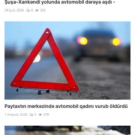
Şuşa–Xankəndi yolunda avtomobil dərəyə aşdı -
24 İyul, 2026
0
355
Paytaxtın mərkəzində avtomobil qadını vurub öldürdü
1 Avqust, 2026
0
378