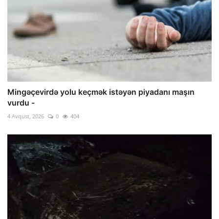
Mingəçevirdə yolu keçmək istəyən piyadanı maşın
vurdu -
4 Avqust, 2026
0
404