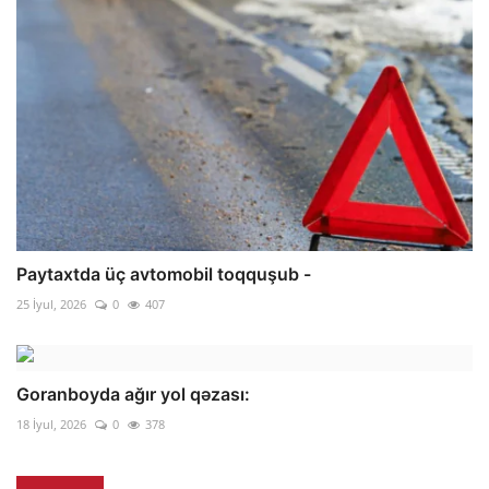
Paytaxtda üç avtomobil toqquşub -
25 İyul, 2026
0
407
Goranboyda ağır yol qəzası:
18 İyul, 2026
0
378