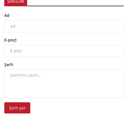
ŞƏRHLƏR
Ad
E-poçt
Şərh
Şərh yaz