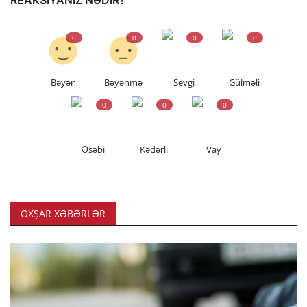
REAKSIYANIZ NƏDIR?
0
0
0
0
Bəyən
Bəyənmə
Sevgi
Gülməli
0
0
0
Əsəbi
Kədərli
Vay
OXŞAR XƏBƏRLƏR