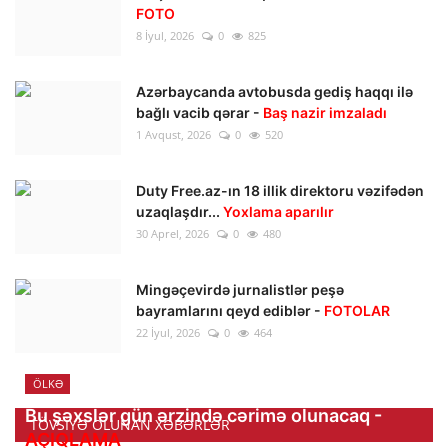
FOTO
8 İyul, 2026
0
825
Azərbaycanda avtobusda gediş haqqı ilə
bağlı vacib qərar -
Baş nazir imzaladı
1 Avqust, 2026
0
520
Duty Free.az-ın 18 illik direktoru vəzifədən
uzaqlaşdır...
Yoxlama aparılır
30 Aprel, 2026
0
480
Mingəçevirdə jurnalistlər peşə
bayramlarını qeyd ediblər -
FOTOLAR
22 İyul, 2026
0
464
ÖLKƏ
Bu şəxslər gün ərzində cərimə olunacaq -
TÖVSIYƏ OLUNAN XƏBƏRLƏR
AÇIQLAMA