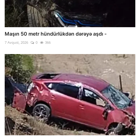
Maşın 50 metr hündürlükdən dərəyə aşdı -
7 Avqust, 2026
0
366