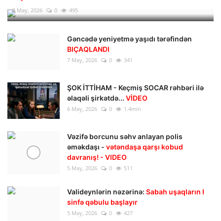
8 May, 2026
0
495
Gəncədə yeniyetmə yaşıdı tərəfindən
BIÇAQLANDI
7 May, 2026
0
341
ŞOK İTTİHAM - Keçmiş SOCAR rəhbəri ilə
əlaqəli şirkətdə...
VİDEO
6 May, 2026
0
1.4min
Vəzifə borcunu səhv anlayan polis
əməkdaşı -
vətəndaşa qarşı kobud
davranış! - VIDEO
5 May, 2026
0
511
Valideynlərin nəzərinə:
Sabah uşaqların I
sinfə qəbulu başlayır
5 May, 2026
0
427