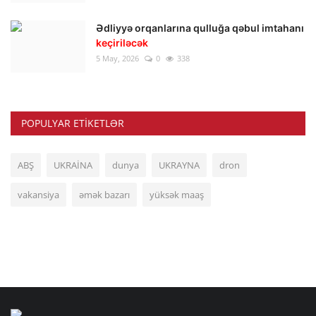
Ədliyyə orqanlarına qulluğa qəbul imtahanı
keçiriləcək
5 May, 2026
0
338
POPULYAR ETIKETLƏR
ABŞ
UKRAİNA
dunya
UKRAYNA
dron
vakansiya
əmək bazarı
yüksək maaş