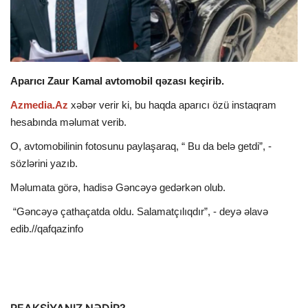
İDMAN
DÜNYA
Aparıcı Zaur Kamal avtomobil qəzası keçirib.
MARAQLI
Azmedia.Az
xəbər verir ki, bu haqda aparıcı özü instaqram
hesabında məlumat verib.
SAĞLAMLIQ
O, avtomobilinin fotosunu paylaşaraq, “ Bu da belə getdi”, -
sözlərini yazıb.
ŞOU BİZNES
Məlumata görə, hadisə Gəncəyə gedərkən olub.
MÜSAHİBƏ
“Gəncəyə çathaçatda oldu. Salamatçılıqdır”, - deyə əlavə
edib.//qafqazinfo
İKT