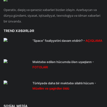
Operativ, dəqiq və qərəzsiz xəbərləri bizdən izləyin. Azərbaycan və
dünya gündəmi, siyasət, iqtisadiyyat, texnologiya və idman xəbərləri
bir ünvanda.
TREND XƏBƏRLƏR
“Space” fəaliyyətini davam etdirir? -
AÇIQLAMA
Məktəbə edilən hücumda ölən uşaqların -
FOTOLARI
Türkiyədə daha bir məktəbə silahlı hücum -
Müəllim və şagirdlər öldü
SOSIAL MEDIA