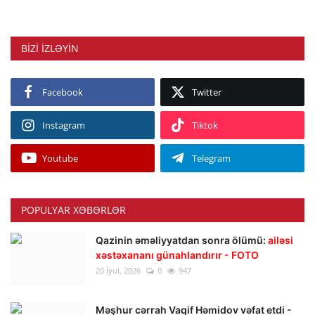
BIZI IZLƏYIN
Facebook
Twitter
Instagram
Tiktok
Youtube
Telegram
POPULYAR XƏBƏRLƏR
Qazinin əməliyyatdan sonra ölümü:
ailəsi
xəstəxananı günahlandırır - FOTO
20 İyul, 2026
0
947
Məşhur cərrah Vaqif Həmidov vəfat etdi -