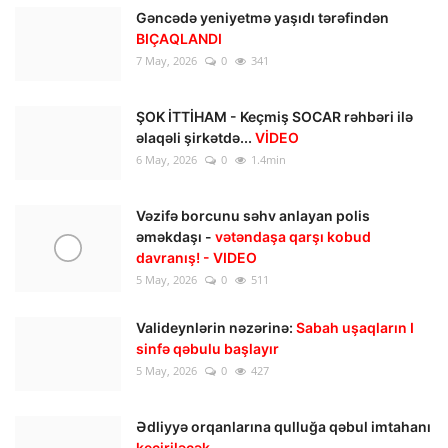
Gəncədə yeniyetmə yaşıdı tərəfindən
BIÇAQLANDI
7 May, 2026
0
341
ŞOK İTTİHAM - Keçmiş SOCAR rəhbəri ilə
əlaqəli şirkətdə...
VİDEO
6 May, 2026
0
1.4min
Vəzifə borcunu səhv anlayan polis
əməkdaşı -
vətəndaşa qarşı kobud
davranış! - VIDEO
5 May, 2026
0
511
Valideynlərin nəzərinə:
Sabah uşaqların I
sinfə qəbulu başlayır
5 May, 2026
0
427
Ədliyyə orqanlarına qulluğa qəbul imtahanı
keçiriləcək