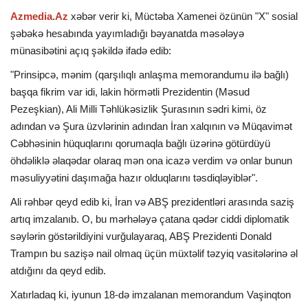
Azmedia.Az
xəbər verir ki, Müctəba Xamenei özünün "X" sosial
İDMAN
şəbəkə hesabında yayımladığı bəyanatda məsələyə
münasibətini açıq şəkildə ifadə edib:
DÜNYA
"Prinsipcə, mənim (qarşılıqlı anlaşma memorandumu ilə bağlı)
başqa fikrim var idi, lakin hörmətli Prezidentin (Məsud
MARAQLI
Pezeşkian), Ali Milli Təhlükəsizlik Şurasının sədri kimi, öz
adından və Şura üzvlərinin adından İran xalqının və Müqavimət
SAĞLAMLIQ
Cəbhəsinin hüquqlarını qorumaqla bağlı üzərinə götürdüyü
öhdəliklə əlaqədar olaraq mən ona icazə verdim və onlar bunun
ŞOU BİZNES
məsuliyyətini daşımağa hazır olduqlarını təsdiqləyiblər".
Ali rəhbər qeyd edib ki, İran və ABŞ prezidentləri arasında saziş
MÜSAHİBƏ
artıq imzalanıb. O, bu mərhələyə çatana qədər ciddi diplomatik
səylərin göstərildiyini vurğulayaraq, ABŞ Prezidenti Donald
İKT
Trampın bu sazişə nail olmaq üçün müxtəlif təzyiq vasitələrinə əl
atdığını da qeyd edib.
Xatırladaq ki, iyunun 18-də imzalanan memorandum Vaşinqton