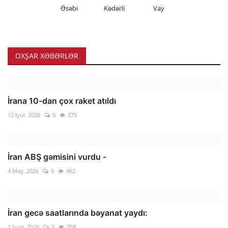
Əsəbi
Kədərli
Vay
OXŞAR XƏBƏRLƏR
İrana 10-dan çox raket atıldı
12 İyul, 2026
0
375
İran ABŞ gəmisini vurdu -
4 May, 2026
0
462
İran gecə saatlarında bəyanat yaydı:
1 İyun, 2026
0
358