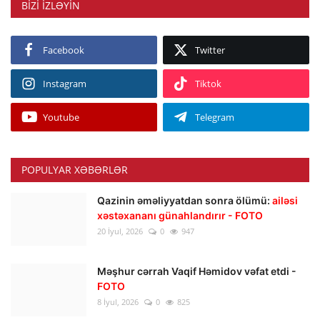
BIZI IZLƏYIN
Facebook
Twitter
Instagram
Tiktok
Youtube
Telegram
POPULYAR XƏBƏRLƏR
Qazinin əməliyyatdan sonra ölümü:
ailəsi
xəstəxananı günahlandırır - FOTO
20 İyul, 2026
0
947
Məşhur cərrah Vaqif Həmidov vəfat etdi -
FOTO
8 İyul, 2026
0
825