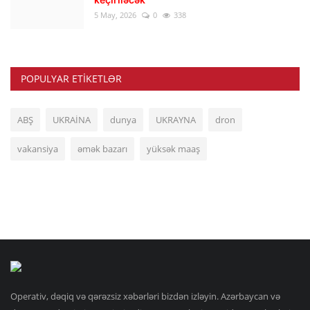
5 May, 2026
0
338
POPULYAR ETIKETLƏR
ABŞ
UKRAİNA
dunya
UKRAYNA
dron
vakansiya
əmək bazarı
yüksək maaş
Operativ, dəqiq və qərəzsiz xəbərləri bizdən izləyin. Azərbaycan və