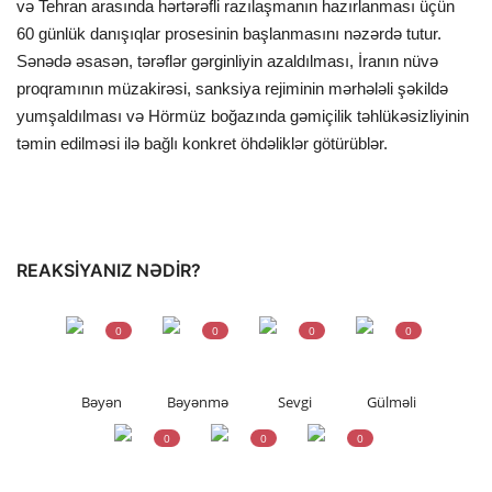
və Tehran arasında hərtərəfli razılaşmanın hazırlanması üçün
60 günlük danışıqlar prosesinin başlanmasını nəzərdə tutur.
Sənədə əsasən, tərəflər gərginliyin azaldılması, İranın nüvə
proqramının müzakirəsi, sanksiya rejiminin mərhələli şəkildə
yumşaldılması və Hörmüz boğazında gəmiçilik təhlükəsizliyinin
təmin edilməsi ilə bağlı konkret öhdəliklər götürüblər.
REAKSIYANIZ NƏDIR?
0
0
0
0
Bəyən
Bəyənmə
Sevgi
Gülməli
0
0
0