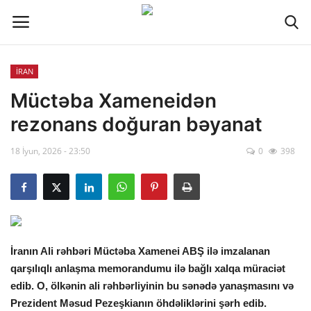
İRAN
Əlaqə
Müctəba Xameneidən
rezonans doğuran bəyanat
Xəbər lenti
18 İyun, 2026 - 23:50
0
398
Haqqımızda
Reklam
ÖLKƏ
İranın Ali rəhbəri Müctəba Xamenei ABŞ ilə imzalanan
qarşılıqlı anlaşma memorandumu ilə bağlı xalqa müraciət
SİYASƏT
edib. O, ölkənin ali rəhbərliyinin bu sənədə yanaşmasını və
Prezident Məsud Pezeşkianın öhdəliklərini şərh edib.
İQTİSADİYYAT