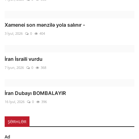
Xamenei son mənzilə yola salınır -
3 İyul, 2026
0
404
İran İsraili vurdu
7 İyun, 2026
0
368
İran Dubayı BOMBALAYIR
16 İyul, 2026
0
396
ŞƏRHLƏR
Ad