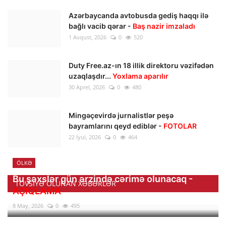
Azərbaycanda avtobusda gediş haqqı ilə
bağlı vacib qərar -
Baş nazir imzaladı
1 Avqust, 2026
0
520
Duty Free.az-ın 18 illik direktoru vəzifədən
uzaqlaşdır...
Yoxlama aparılır
30 Aprel, 2026
0
480
Mingəçevirdə jurnalistlər peşə
bayramlarını qeyd ediblər -
FOTOLAR
22 İyul, 2026
0
464
ÖLKƏ
Bu şəxslər gün ərzində cərimə olunacaq -
TÖVSIYƏ OLUNAN XƏBƏRLƏR
AÇIQLAMA
8 May, 2026
0
495