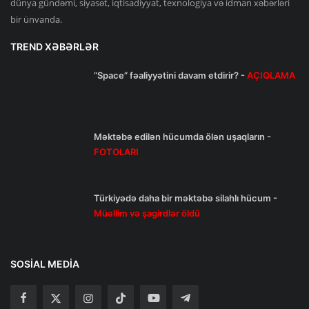
dünya gündəmi, siyasət, iqtisadiyyat, texnologiya və idman xəbərləri
bir ünvanda.
TREND XƏBƏRLƏR
“Space” fəaliyyətini davam etdirir? -
AÇIQLAMA
Məktəbə edilən hücumda ölən uşaqların -
FOTOLARI
Türkiyədə daha bir məktəbə silahlı hücum -
Müəllim və şagirdlər öldü
SOSIAL MEDIA