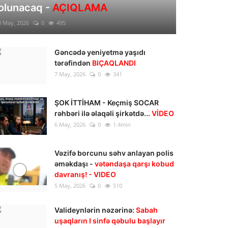
olunacaq -
AÇIQLAMA
8 May, 2026
0
495
Gəncədə yeniyetmə yaşıdı
tərəfindən
BIÇAQLANDI
7 May, 2026
0
341
ŞOK İTTİHAM - Keçmiş SOCAR
rəhbəri ilə əlaqəli şirkətdə...
VİDEO
6 May, 2026
0
1.4min
Vəzifə borcunu səhv anlayan polis
əməkdaşı -
vətəndaşa qarşı kobud
davranış! - VIDEO
5 May, 2026
0
510
Valideynlərin nəzərinə:
Sabah
uşaqların I sinfə qəbulu başlayır