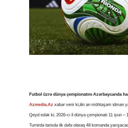
Futbol üzrə dünya çempionatını Azərbaycanda han
Azmedia.Az
xəbər verir ki,ilin ən möhtəşəm idman ya
Qeyd edək ki, 2026-cı il dünya çempionatı 11 iyun – 
Turnirdə tarixdə ilk dəfə olaraq 48 komanda yarışaca