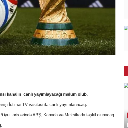
sı kanalın canlı yayımlayacağı məlum olub.
rışı İctimai TV vasitəsi ilə canlı yayımlanacaq.
19 iyul tarixlərində ABŞ, Kanada və Meksikada təşkil olunacaq.
q.