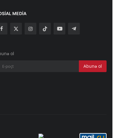
OSIAL MEDIA
bunə ol
Abunə ol