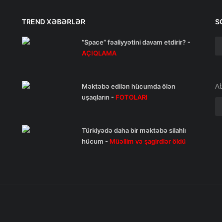
TREND XƏBƏRLƏR
S
“Space” fəaliyyətini davam etdirir? -
AÇIQLAMA
A
Məktəbə edilən hücumda ölən
uşaqların -
FOTOLARI
Türkiyədə daha bir məktəbə silahlı
hücum -
Müəllim və şagirdlər öldü