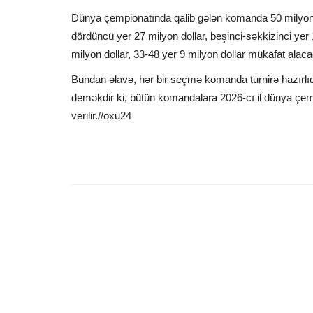
Dünya çempionatında qalib gələn komanda 50 milyon dol
dördüncü yer 27 milyon dollar, beşinci-səkkizinci yer 1
milyon dollar, 33-48 yer 9 milyon dollar mükafat alaca
Bundan əlavə, hər bir seçmə komanda turnirə hazırlıq
deməkdir ki, bütün komandalara 2026-cı il dünya çemp
verilir.//oxu24