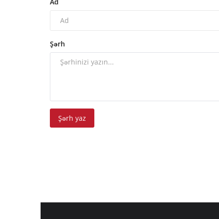
Ad
Şərh
Şərh yaz