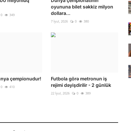
100 milyonluq
Dünya çempionatının
oyununa bilet səkkiz milyon
dollara...
0
349
7 İyul, 2026
0
380
ünya çempionudur!
Futbola görə metronun iş
rejimi dəyişdirilir - 2 günlük
0
410
22 İyul, 2026
0
389