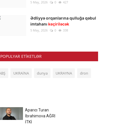
5 May, 2026
0
427
Ədliyyə orqanlarına qulluğa qəbul
imtahanı
keçiriləcək
5 May, 2026
0
338
POPULYAR ETIKETLƏR
ABŞ
UKRAİNA
dunya
UKRAYNA
dron
Aparıcı Turan
İbrahimova AĞRI
İTKİ