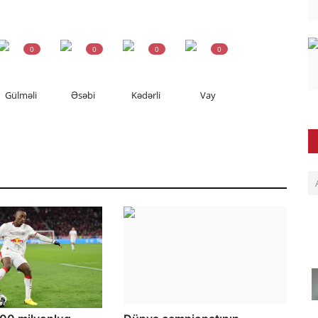
0
0
0
0
Gülməli
Əsəbi
Kədərli
Vay