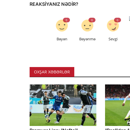
REAKSIYANIZ NƏDIR?
0
0
0
Bəyən
Bəyənmə
Sevgi
OXŞAR XƏBƏRLƏR