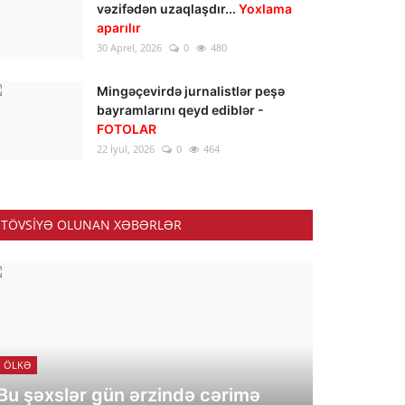
vəzifədən uzaqlaşdır...
Yoxlama
aparılır
30 Aprel, 2026
0
480
Mingəçevirdə jurnalistlər peşə
bayramlarını qeyd ediblər -
FOTOLAR
22 İyul, 2026
0
464
TÖVSIYƏ OLUNAN XƏBƏRLƏR
ÖLKƏ
Bu şəxslər gün ərzində cərimə