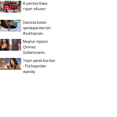
В центре Баку
горит объект
Dənizdə batan
qardaşlardan biri
Azərbaycan
çempionu imiş
Məşhur rejissor
Çimnaz
Sultanovanın
məzarından video
Yayın şanslı bürcləri
paylaşdı
- Pul başından
aşacaq