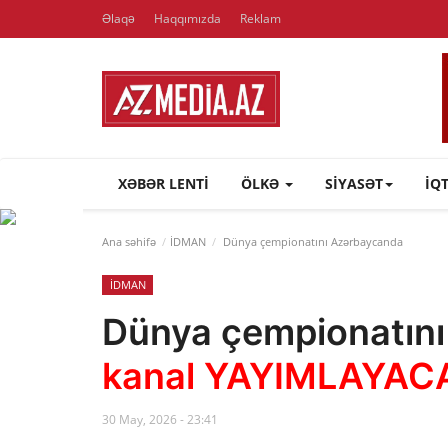
Əlaqə
Haqqımızda
Reklam
XƏBƏR LENTI
ÖLKƏ
SİYASƏT
İQ
Ana səhifə
İDMAN
Dünya çempionatını Azərbaycanda
İDMAN
Dünya çempionatın
kanal YAYIMLAYAC
30 May, 2026 - 23:41