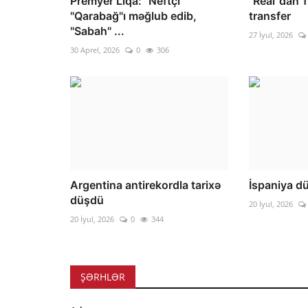
Premyer Liqa: "Neftçi"
"Real"dan 
"Qarabağ"ı məğlub edib,
transfer
"Sabah" ...
27 İyul, 2026
30 Aprel, 2026
0
306
Argentina antirekordla tarixə
İspaniya d
düşdü
20 İyul, 2026
20 İyul, 2026
0
344
ŞƏRHLƏR