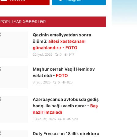
POPULYAR XƏBƏRLƏR
Qazinin əməliyyatdan sonra
ölümü:
ailəsi xəstəxananı
günahlandırır - FOTO
20 İyul, 2026
0
947
Məşhur cərrah Vaqif Həmidov
vəfat etdi -
FOTO
8 İyul, 2026
0
825
Azərbaycanda avtobusda gediş
haqqı ilə bağlı vacib qərar -
Baş
nazir imzaladı
1 Avqust, 2026
0
520
Duty Free.az-ın 18 illik direktoru