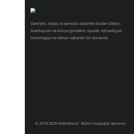
Operativ, dəqiq və qərəzsiz xəbərləri bizdən izləyin.
Azərbaycan və dünya gündəmi, siyasət, iqtisadiyyat,
texnologiya və idman xəbərləri bir ünvanda.
© 2018-2026 AzMedia.Az - Bütün hüquqlar qorunur