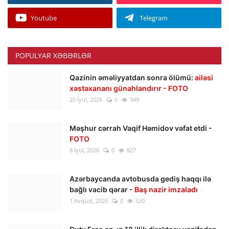
Youtube
Telegram
POPULYAR XƏBƏRLƏR
Qazinin əməliyyatdan sonra ölümü:
ailəsi
xəstəxananı günahlandırır - FOTO
20 İyul, 2026
0
949
Məşhur cərrah Vaqif Həmidov vəfat etdi -
FOTO
8 İyul, 2026
0
827
Azərbaycanda avtobusda gediş haqqı ilə
bağlı vacib qərar -
Baş nazir imzaladı
1 Avqust, 2026
0
520