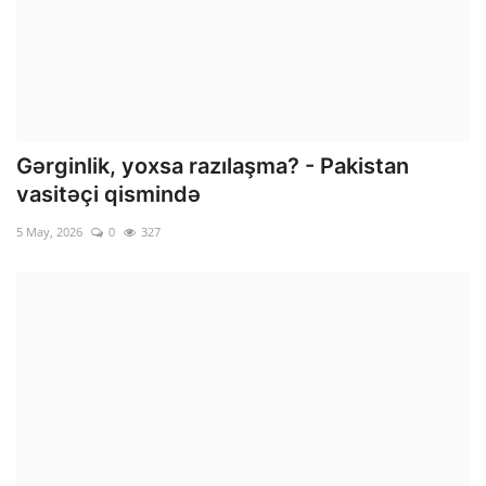
Gərginlik, yoxsa razılaşma? - Pakistan
vasitəçi qismində
5 May, 2026
0
327