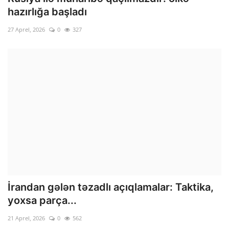
hazırlığa başladı
27 Aprel, 2026
0
327
İrandan gələn təzadlı açıqlamalar: Taktika,
yoxsa parça...
21 Aprel, 2026
0
562