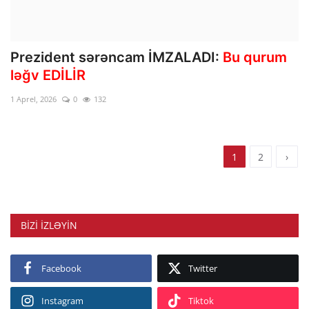
Prezident sərəncam İMZALADI:
Bu qurum
ləğv EDİLİR
1 Aprel, 2026
0
132
1
2
›
BIZI IZLƏYIN
Facebook
Twitter
Instagram
Tiktok