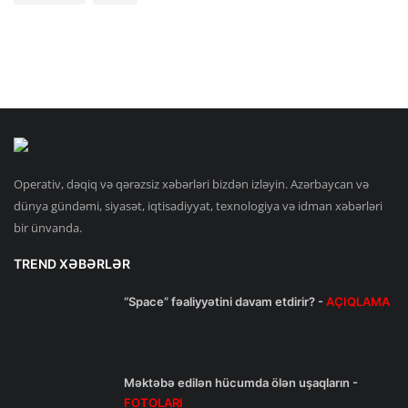
Operativ, dəqiq və qərəzsiz xəbərləri bizdən izləyin. Azərbaycan və
dünya gündəmi, siyasət, iqtisadiyyat, texnologiya və idman xəbərləri
bir ünvanda.
TREND XƏBƏRLƏR
“Space” fəaliyyətini davam etdirir? -
AÇIQLAMA
Məktəbə edilən hücumda ölən uşaqların -
FOTOLARI