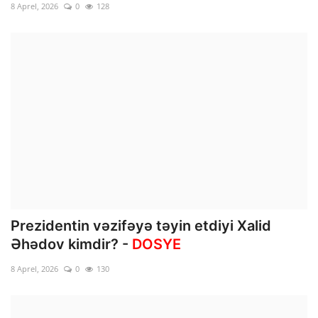
8 Aprel, 2026
0
128
Prezidentin vəzifəyə təyin etdiyi Xalid
Əhədov kimdir? -
DOSYE
8 Aprel, 2026
0
130