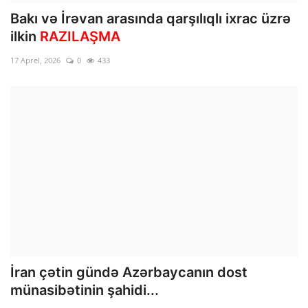
Bakı və İrəvan arasında qarşılıqlı ixrac üzrə
ilkin
RAZILAŞMA
17 Aprel, 2026
0
433
İran çətin gündə Azərbaycanın dost
münasibətinin şahidi...