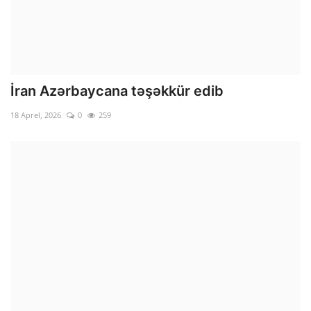
İran Azərbaycana təşəkkür edib
18 Aprel, 2026
0
259