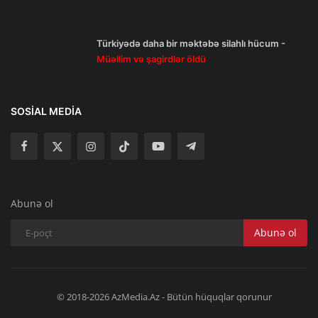
Türkiyədə daha bir məktəbə silahlı hücum -
Müəllim və şagirdlər öldü
SOSIAL MEDIA
Abunə ol
Abunə ol
© 2018-2026 AzMedia.Az - Bütün hüquqlar qorunur