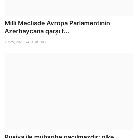
Milli Məclisdə Avropa Parlamentinin
Azərbaycana qarşı f...
1 May, 2026
0
306
Rusiya ilə müharibə qaçılmazdır: ölkə