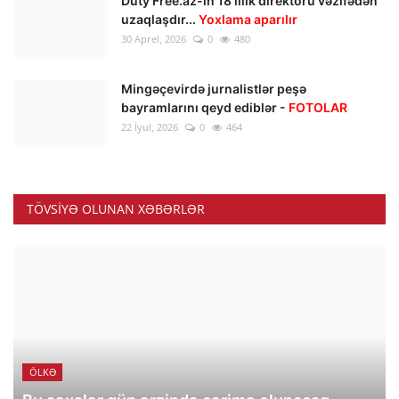
Duty Free.az-ın 18 illik direktoru vəzifədən
uzaqlaşdır...
Yoxlama aparılır
30 Aprel, 2026
0
480
Mingəçevirdə jurnalistlər peşə
bayramlarını qeyd ediblər -
FOTOLAR
22 İyul, 2026
0
464
TÖVSIYƏ OLUNAN XƏBƏRLƏR
ÖLKƏ