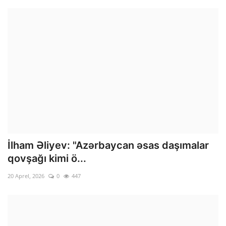
İlham Əliyev: "Azərbaycan əsas daşımalar
qovşağı kimi ö...
20 Aprel, 2026
0
447