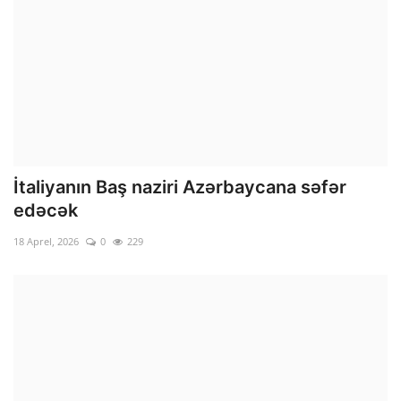
İtaliyanın Baş naziri Azərbaycana səfər
edəcək
18 Aprel, 2026
0
229