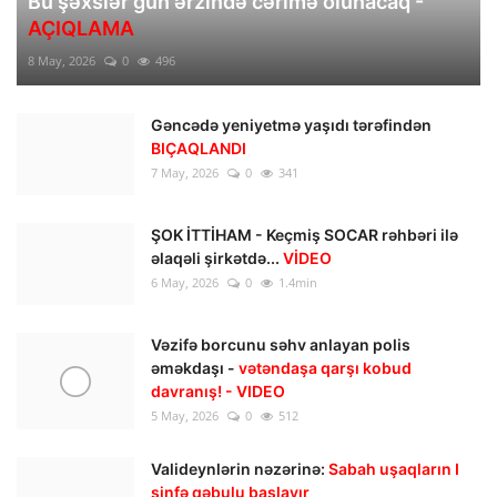
Bu şəxslər gün ərzində cərimə olunacaq -
AÇIQLAMA
8 May, 2026
0
496
Gəncədə yeniyetmə yaşıdı tərəfindən
BIÇAQLANDI
7 May, 2026
0
341
ŞOK İTTİHAM - Keçmiş SOCAR rəhbəri ilə
əlaqəli şirkətdə...
VİDEO
6 May, 2026
0
1.4min
Vəzifə borcunu səhv anlayan polis
əməkdaşı -
vətəndaşa qarşı kobud
davranış! - VIDEO
5 May, 2026
0
512
Valideynlərin nəzərinə:
Sabah uşaqların I
sinfə qəbulu başlayır