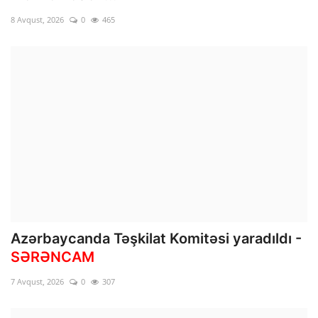
8 Avqust, 2026
0
465
İDMAN
DÜNYA
MARAQLI
SAĞLAMLIQ
ŞOU BİZNES
MÜSAHİBƏ
Azərbaycanda Təşkilat Komitəsi yaradıldı -
İKT
SƏRƏNCAM
7 Avqust, 2026
0
307