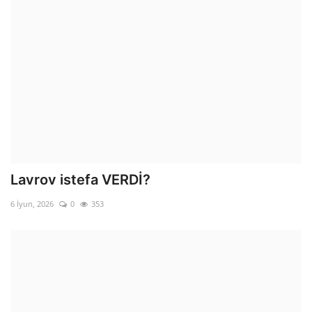
Lavrov istefa VERDİ?
6 İyun, 2026
0
353