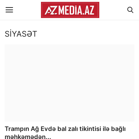
SİYASƏT
Əlaqə
Xəbər lenti
Haqqımızda
Reklam
ÖLKƏ
SİYASƏT
Trampın Ağ Evdə bal zalı tikintisi ilə bağlı
məhkəmədən...
İQTİSADİYYAT