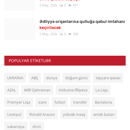
5 May, 2026
0
427
Ədliyyə orqanlarına qulluğa qəbul imtahanı
keçiriləcək
5 May, 2026
0
338
POPULYAR ETIKETLƏR
UKRAİNA
ABŞ
dunya
doğum günü
təyyarə qəzası
AZAL
Milli Qəhrəman
Hökumə Əliyeva
La Liqa
Premyer Liqa
icarə
futbol
transfer
Barselona
Liverpul
Ronald Arauxo
yüksək maaş
əmək bazarı
vakansiya
dron