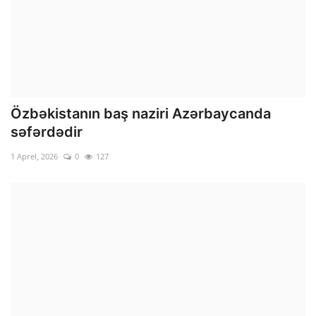
Özbəkistanın baş naziri Azərbaycanda
səfərdədir
1 Aprel, 2026
0
127