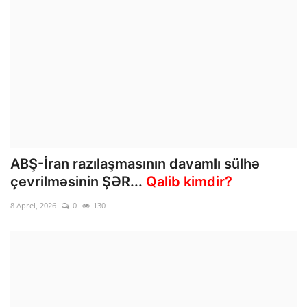
ABŞ-İran razılaşmasının davamlı sülhə
çevrilməsinin ŞƏR...
Qalib kimdir?
8 Aprel, 2026
0
130