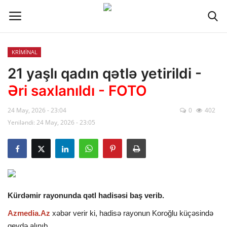
KRİMİNAL
Əlaqə
21 yaşlı qadın qətlə yetirildi -
Əri saxlanıldı - FOTO
Xəbər lenti
24 May, 2026 - 23:04
0
402
Haqqımızda
Yeniləndi: 24 May, 2026 - 23:05
Reklam
ÖLKƏ
Kürdəmir rayonunda qətl hadisəsi baş verib.
SİYASƏT
Azmedia.Az
xəbər verir ki, hadisə rayonun Koroğlu küçəsində
İQTİSADİYYAT
qeydə alınıb.