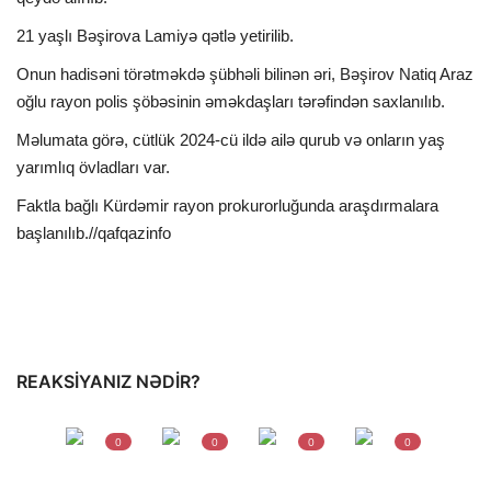
21 yaşlı Bəşirova Lamiyə qətlə yetirilib.
İDMAN
Onun hadisəni törətməkdə şübhəli bilinən əri, Bəşirov Natiq Araz
oğlu rayon polis şöbəsinin əməkdaşları tərəfindən saxlanılıb.
DÜNYA
Məlumata görə, cütlük 2024-cü ildə ailə qurub və onların yaş
MARAQLI
yarımlıq övladları var.
Faktla bağlı Kürdəmir rayon prokurorluğunda araşdırmalara
SAĞLAMLIQ
başlanılıb.//qafqazinfo
ŞOU BİZNES
MÜSAHİBƏ
REAKSIYANIZ NƏDIR?
İKT
0
0
0
0