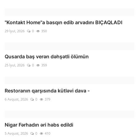
"Kontakt Home"a basqın edib arvadını BIÇAQLADI
29 İyul, 2026
0
350
Qusarda baş verən dəhşətli ölümün
25 İyul, 2026
0
359
Restoranın qarşısında kütləvi dava -
6 Avqust, 2026
0
379
Nigar Fərhadın əri həbs edildi
5 Avqust, 2026
0
410