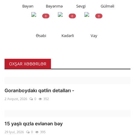
Bəyən
Bəyənmə
Sevgi
Gülməli
0
0
0
Əsəbi
Kədərli
Vay
OXŞAR XƏBƏRLƏR
Goranboydakı qətlin detalları -
2 Avqust, 2026
0
352
15 yaşlı qızla evlənən bəy
29 İyul, 2026
0
395