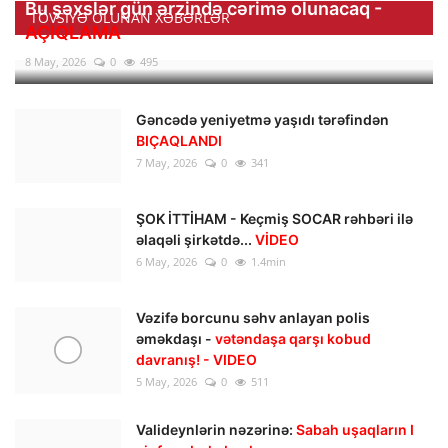
Bu şəxslər gün ərzində cərimə olunacaq -
TÖVSIYƏ OLUNAN XƏBƏRLƏR
AÇIQLAMA
8 May, 2026
0
495
Gəncədə yeniyetmə yaşıdı tərəfindən
BIÇAQLANDI
7 May, 2026
0
341
ŞOK İTTİHAM - Keçmiş SOCAR rəhbəri ilə
əlaqəli şirkətdə...
VİDEO
6 May, 2026
0
1.4min
Vəzifə borcunu səhv anlayan polis
əməkdaşı -
vətəndaşa qarşı kobud
davranış! - VIDEO
5 May, 2026
0
511
Valideynlərin nəzərinə:
Sabah uşaqların I