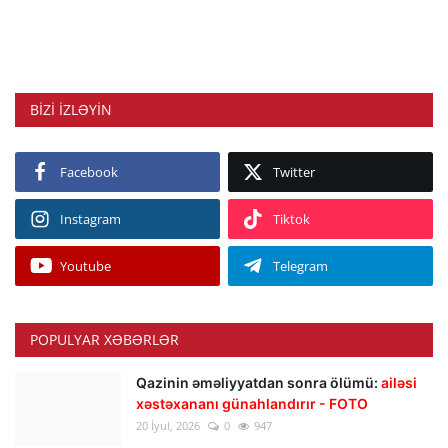
BIZI IZLƏYIN
Facebook
Twitter
Instagram
Tiktok
Youtube
Telegram
POPULYAR XƏBƏRLƏR
Qazinin əməliyyatdan sonra ölümü:
ailəsi
xəstəxananı günahlandırır - FOTO
20 İyul, 2026
0
947