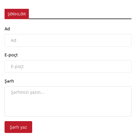
ŞƏRHLƏR
Ad
E-poçt
Şərh
Şərh yaz