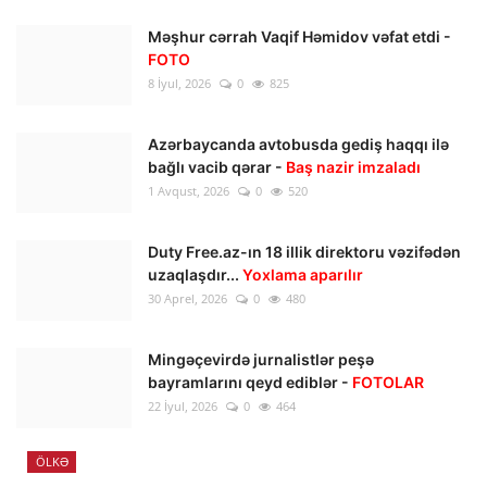
Məşhur cərrah Vaqif Həmidov vəfat etdi -
FOTO
8 İyul, 2026
0
825
Azərbaycanda avtobusda gediş haqqı ilə
bağlı vacib qərar -
Baş nazir imzaladı
1 Avqust, 2026
0
520
Duty Free.az-ın 18 illik direktoru vəzifədən
uzaqlaşdır...
Yoxlama aparılır
30 Aprel, 2026
0
480
Mingəçevirdə jurnalistlər peşə
bayramlarını qeyd ediblər -
FOTOLAR
22 İyul, 2026
0
464
ÖLKƏ