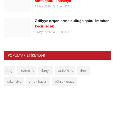
sinfə qəbulu başlayır
5 May, 2026
0
427
Ədliyyə orqanlarına qulluğa qəbul imtahanı
keçiriləcək
5 May, 2026
0
338
POPULYAR ETIKETLƏR
ABŞ
UKRAİNA
dunya
UKRAYNA
dron
vakansiya
əmək bazarı
yüksək maaş