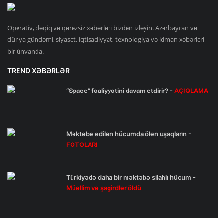
Operativ, dəqiq və qərəzsiz xəbərləri bizdən izləyin. Azərbaycan və
dünya gündəmi, siyasət, iqtisadiyyat, texnologiya və idman xəbərləri
bir ünvanda.
TREND XƏBƏRLƏR
“Space” fəaliyyətini davam etdirir? -
AÇIQLAMA
Məktəbə edilən hücumda ölən uşaqların -
FOTOLARI
Türkiyədə daha bir məktəbə silahlı hücum -
Müəllim və şagirdlər öldü