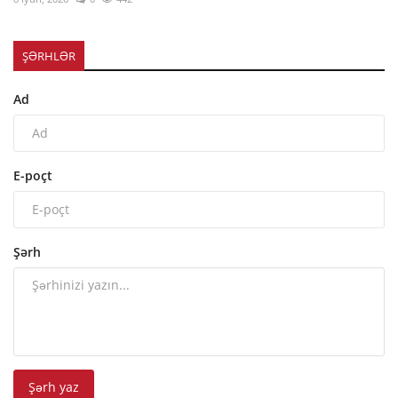
ŞƏRHLƏR
Ad
E-poçt
Şərh
Şərh yaz