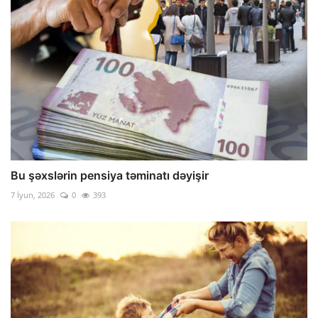
Bu şəxslərin pensiya təminatı dəyişir
7 İyun, 2026
0
393