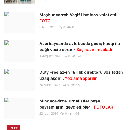
Məşhur cərrah Vaqif Həmidov vəfat etdi -
FOTO
8 İyul, 2026
0
825
Azərbaycanda avtobusda gediş haqqı ilə
bağlı vacib qərar -
Baş nazir imzaladı
1 Avqust, 2026
0
520
Duty Free.az-ın 18 illik direktoru vəzifədən
uzaqlaşdır...
Yoxlama aparılır
30 Aprel, 2026
0
480
Mingəçevirdə jurnalistlər peşə
bayramlarını qeyd ediblər -
FOTOLAR
22 İyul, 2026
0
464
ÖLKƏ