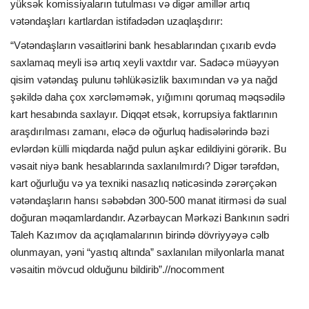
yüksək komissiyaların tutulması və digər amillər artıq
vətəndaşları kartlardan istifadədən uzaqlaşdırır:
“Vətəndaşların vəsaitlərini bank hesablarından çıxarıb evdə
saxlamaq meyli isə artıq xeyli vaxtdır var. Sadəcə müəyyən
qisim vətəndaş pulunu təhlükəsizlik baxımından və ya nağd
şəkildə daha çox xərcləməmək, yığımını qorumaq məqsədilə
kart hesabında saxlayır. Diqqət etsək, korrupsiya faktlarının
araşdırılması zamanı, eləcə də oğurluq hadisələrində bəzi
evlərdən külli miqdarda nağd pulun aşkar edildiyini görərik. Bu
vəsait niyə bank hesablarında saxlanılmırdı? Digər tərəfdən,
kart oğurluğu və ya texniki nasazlıq nəticəsində zərərçəkən
vətəndaşların hansı səbəbdən 300-500 manat itirməsi də sual
doğuran məqamlardandır. Azərbaycan Mərkəzi Bankının sədri
Taleh Kazımov da açıqlamalarının birində dövriyyəyə cəlb
olunmayan, yəni “yastıq altında” saxlanılan milyonlarla manat
vəsaitin mövcud olduğunu bildirib”.//nocomment