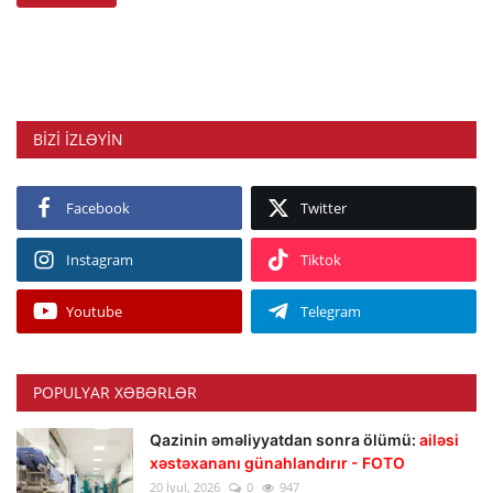
BIZI IZLƏYIN
Facebook
Twitter
Instagram
Tiktok
Youtube
Telegram
POPULYAR XƏBƏRLƏR
Qazinin əməliyyatdan sonra ölümü:
ailəsi
xəstəxananı günahlandırır - FOTO
20 İyul, 2026
0
947