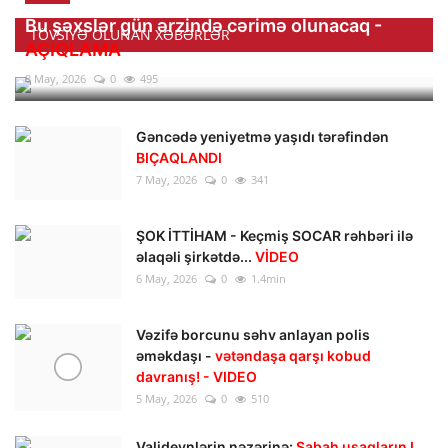
Bu şəxslər gün ərzində cərimə olunacaq -
TÖVSIYƏ OLUNAN XƏBƏRLƏR
AÇIQLAMA
8 May, 2026
0
495
Gəncədə yeniyetmə yaşıdı tərəfindən
BIÇAQLANDI
7 May, 2026
0
341
ŞOK İTTİHAM - Keçmiş SOCAR rəhbəri ilə
əlaqəli şirkətdə...
VİDEO
6 May, 2026
0
1.4min
Vəzifə borcunu səhv anlayan polis
əməkdaşı -
vətəndaşa qarşı kobud
davranış! - VIDEO
5 May, 2026
0
510
Valideynlərin nəzərinə:
Sabah uşaqların I