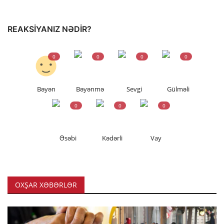
REAKSIYANIZ NƏDIR?
0
0
0
0
Bəyən
Bəyənmə
Sevgi
Gülməli
0
0
0
Əsəbi
Kədərli
Vay
OXŞAR XƏBƏRLƏR