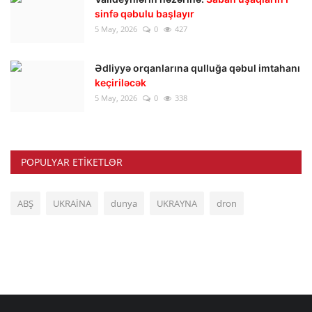
sinfə qəbulu başlayır
5 May, 2026
0
427
Ədliyyə orqanlarına qulluğa qəbul imtahanı
keçiriləcək
5 May, 2026
0
338
POPULYAR ETIKETLƏR
ABŞ
UKRAİNA
dunya
UKRAYNA
dron