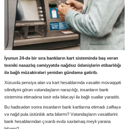
İDMAN
DÜNYA
MARAQLI
SAĞLAMLIQ
İyunun 24-də bir sıra bankların kart sistemində baş verən
texniki nasazlıq cəmiyyətdə nağdsız ödənişlərin etibarlılığı
ŞOU BİZNES
ilə bağlı müzakirələri yenidən gündəmə gətirib.
Xüsusilə pensiya alan və kart hesablarında vəsaitin müvəqqəti
MÜSAHİBƏ
silindiyini görən vətəndaşların narazılığı, insanların bank
sisteminə etimadına təsir edə biləcəyi ilə bağlı suallar yaradıb.
İKT
Bu hadisədən sonra insanların bank kartlarına etimadı zəifləyə
və nağd pula üstünlük arta bilərmi? Vətəndaşların vəsaitlərini
bank hesablarından çıxarıb evdə saxlamaq meyli yarana
bilərmi?