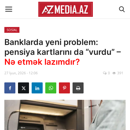
SOSİAL
Əlaqə
Banklarda yeni problem:
pensiya kartlarını da “vurdu” –
Xəbər lenti
Nə etmək lazımdır?
Haqqımızda
27 İyun, 2026 - 12:06
0
391
Reklam
ÖLKƏ
SİYASƏT
İQTİSADİYYAT