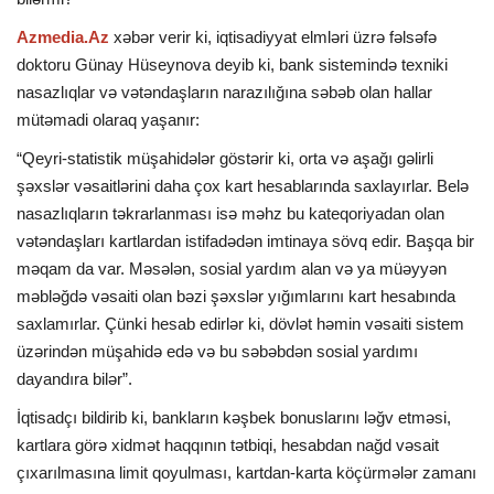
Azmedia.Az
xəbər verir ki, iqtisadiyyat elmləri üzrə fəlsəfə
doktoru Günay Hüseynova deyib ki, bank sistemində texniki
nasazlıqlar və vətəndaşların narazılığına səbəb olan hallar
mütəmadi olaraq yaşanır:
“Qeyri-statistik müşahidələr göstərir ki, orta və aşağı gəlirli
şəxslər vəsaitlərini daha çox kart hesablarında saxlayırlar. Belə
nasazlıqların təkrarlanması isə məhz bu kateqoriyadan olan
vətəndaşları kartlardan istifadədən imtinaya sövq edir. Başqa bir
məqam da var. Məsələn, sosial yardım alan və ya müəyyən
məbləğdə vəsaiti olan bəzi şəxslər yığımlarını kart hesabında
saxlamırlar. Çünki hesab edirlər ki, dövlət həmin vəsaiti sistem
üzərindən müşahidə edə və bu səbəbdən sosial yardımı
dayandıra bilər”.
İqtisadçı bildirib ki, bankların kəşbek bonuslarını ləğv etməsi,
kartlara görə xidmət haqqının tətbiqi, hesabdan nağd vəsait
çıxarılmasına limit qoyulması, kartdan-karta köçürmələr zamanı