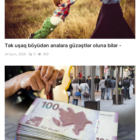
Tək uşaq böyüdən analara güzəştlər oluna bilər -
24 İyun, 2026
0
369