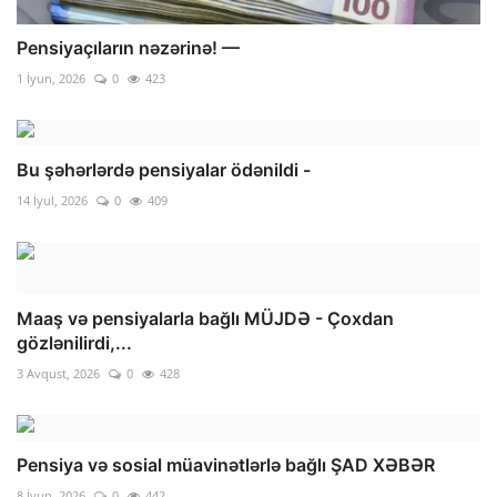
Pensiyaçıların nəzərinə! —
1 İyun, 2026
0
423
Bu şəhərlərdə pensiyalar ödənildi -
14 İyul, 2026
0
409
Maaş və pensiyalarla bağlı MÜJDƏ - Çoxdan
gözlənilirdi,...
3 Avqust, 2026
0
428
Pensiya və sosial müavinətlərlə bağlı ŞAD XƏBƏR
8 İyun, 2026
0
442