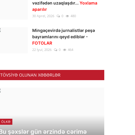
vəzifədən uzaqlaşdır...
Yoxlama
aparılır
30 Aprel, 2026
0
480
Mingəçevirdə jurnalistlər peşə
bayramlarını qeyd ediblər -
FOTOLAR
22 İyul, 2026
0
464
TÖVSIYƏ OLUNAN XƏBƏRLƏR
ÖLKƏ
Bu şəxslər gün ərzində cərimə