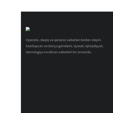
Operativ, dəqiq və qərəzsiz xəbərləri bizdən izləyin.
Azərbaycan və dünya gündəmi, siyasət, iqtisadiyyat,
texnologiya və idman xəbərləri bir ünvanda.