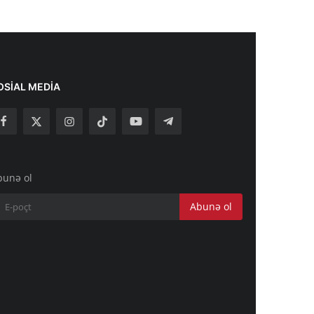
OSIAL MEDIA
bunə ol
Abunə ol