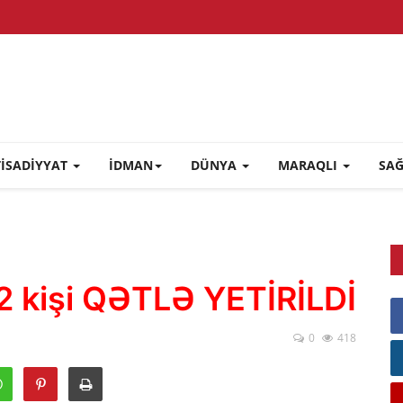
TİSADİYYAT
İDMAN
DÜNYA
MARAQLI
SA
2 kişi QƏTLƏ YETİRİLDİ
0
418