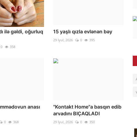
ı ilə gəldi, oğurluq
15 yaşlı qızla evlənən bəy
29 İyul, 2026
0
395
0
358
mmədovun anası
"Kontakt Home"a basqın edib
arvadını BIÇAQLADI
0
368
29 İyul, 2026
0
350