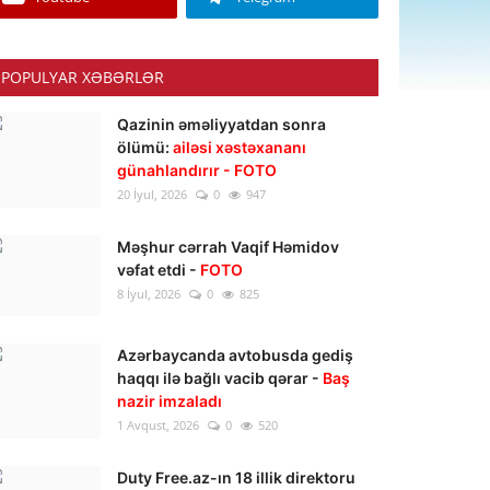
POPULYAR XƏBƏRLƏR
Qazinin əməliyyatdan sonra
ölümü:
ailəsi xəstəxananı
günahlandırır - FOTO
20 İyul, 2026
0
947
Məşhur cərrah Vaqif Həmidov
vəfat etdi -
FOTO
8 İyul, 2026
0
825
Azərbaycanda avtobusda gediş
haqqı ilə bağlı vacib qərar -
Baş
nazir imzaladı
1 Avqust, 2026
0
520
Duty Free.az-ın 18 illik direktoru