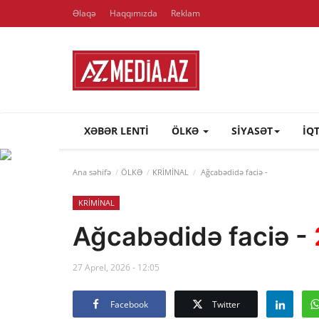
Əlaqə
Haqqımızda
Reklam
XƏBƏR LENTI
ÖLKƏ
SİYASƏT
İQ
Ana səhifə
ÖLKƏ
KRİMİNAL
Ağcabədidə faciə -
KRİMİNAL
Ağcabədidə faciə -
27 Aprel, 2026 - 12:05
Facebook
Twitter