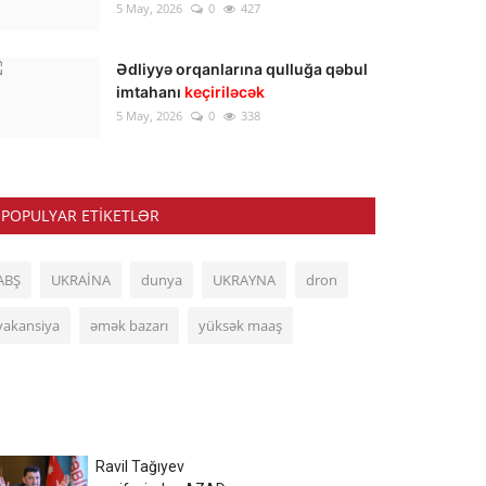
5 May, 2026
0
427
Ədliyyə orqanlarına qulluğa qəbul
imtahanı
keçiriləcək
5 May, 2026
0
338
POPULYAR ETIKETLƏR
ABŞ
UKRAİNA
dunya
UKRAYNA
dron
vakansiya
əmək bazarı
yüksək maaş
Ravil Tağıyev