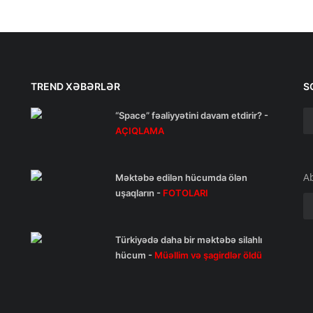
TREND XƏBƏRLƏR
S
“Space” fəaliyyətini davam etdirir? -
AÇIQLAMA
A
Məktəbə edilən hücumda ölən
uşaqların -
FOTOLARI
Türkiyədə daha bir məktəbə silahlı
hücum -
Müəllim və şagirdlər öldü