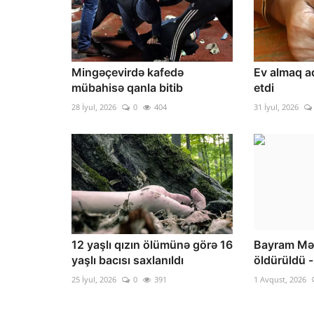
Mingəçevirdə kafedə
Ev almaq ad
mübahisə qanla bitib
etdi
28 İyul, 2026
0
404
31 İyul, 2026
12 yaşlı qızın ölümünə görə 16
Bayram Mə
yaşlı bacısı saxlanıldı
öldürüldü -
25 İyul, 2026
0
391
1 Avqust, 2026