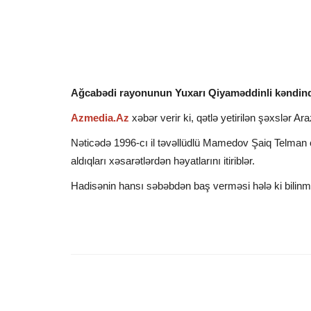
Ağcabədi rayonunun Yuxarı Qiyaməddinli kəndində i
Azmedia.Az
xəbər verir ki, qətlə yetirilən şəxslər Ar
Nəticədə 1996-cı il təvəllüdlü Mamedov Şaiq Telman
aldıqları xəsarətlərdən həyatlarını itiriblər.
Hadisənin hansı səbəbdən baş verməsi hələ ki bilinmir