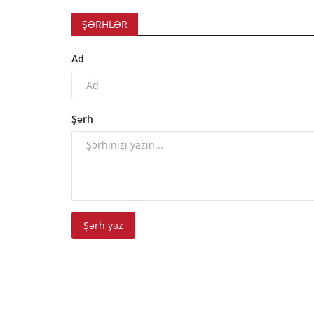
ŞƏRHLƏR
Ad
Şərh
Şərh yaz