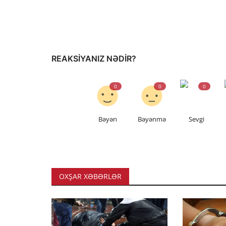
REAKSIYANIZ NƏDIR?
0
0
0
Bəyən
Bəyənmə
Sevgi
OXŞAR XƏBƏRLƏR