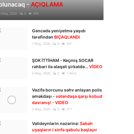
olunacaq -
AÇIQLAMA
8 May, 2026
0
495
Gəncədə yeniyetmə yaşıdı
tərəfindən
BIÇAQLANDI
7 May, 2026
0
341
ŞOK İTTİHAM - Keçmiş SOCAR
rəhbəri ilə əlaqəli şirkətdə...
VİDEO
6 May, 2026
0
1.4min
Vəzifə borcunu səhv anlayan polis
əməkdaşı -
vətəndaşa qarşı kobud
davranış! - VIDEO
5 May, 2026
0
511
Valideynlərin nəzərinə:
Sabah
uşaqların I sinfə qəbulu başlayır