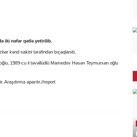
ki nəfər qətlə yetirilib.
azbar kənd sakini tərəfindən bıçaqlanıb.
 oğlu, 1989-cu il təvəllüdlü Mamedov Həsən Teymurxan oğlu
. Araşdırma aparılır.//report