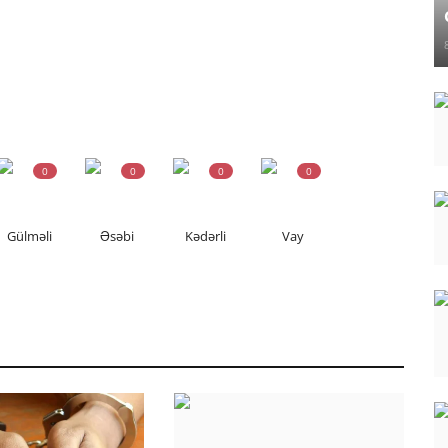
0
0
0
0
Gülməli
Əsəbi
Kədərli
Vay