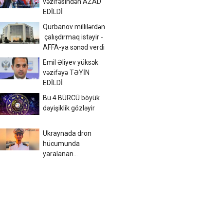
vəzifəsindən AZAD
EDİLDİ
Qurbanov millilərdən
çalışdırmaq istəyir -
AFFA-ya sənəd verdi
Emil Əliyev yüksək
vəzifəyə TƏYİN
EDİLDİ
Bu 4 BÜRCÜ böyük
dəyişiklik gözləyir
Ukraynada dron
hücumunda
yaralanan
azərbaycanlı tələbə
VƏFAT ETDİ