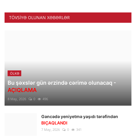
TÖVSIYƏ OLUNAN XƏBƏRLƏR
ÖLKƏ
Bu şəxslər gün ərzində cərimə olunacaq -
AÇIQLAMA
8 May, 2026
0
496
Gəncədə yeniyetmə yaşıdı tərəfindən
BIÇAQLANDI
7 May, 2026
0
341