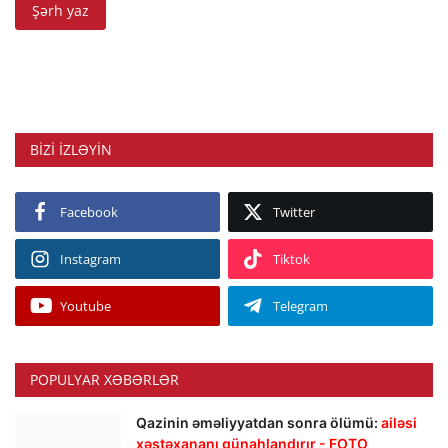
Şərh yaz
BIZI IZLƏYIN
Facebook
Twitter
Instagram
Tiktok
Youtube
Telegram
POPULYAR XƏBƏRLƏR
Qazinin əməliyyatdan sonra ölümü:
ailəsi
xəstəxananı günahlandırır - FOTO