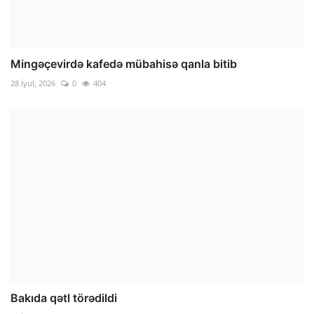
Mingəçevirdə kafedə mübahisə qanla bitib
28 İyul, 2026
0
404
Bakıda qətl törədildi