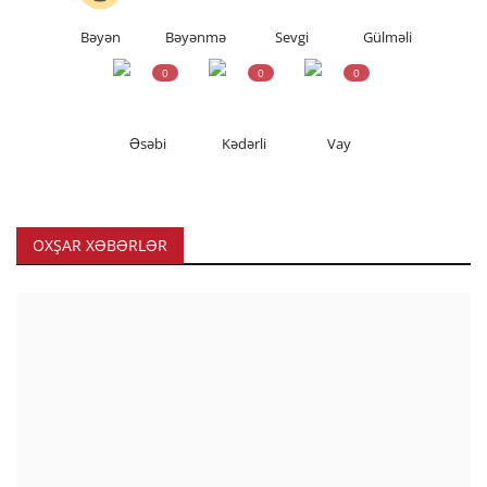
Bəyən
Bəyənmə
Sevgi
Gülməli
0
0
0
Əsəbi
Kədərli
Vay
OXŞAR XƏBƏRLƏR