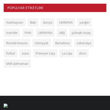
POPULYAR ETIKETLƏR
Azərbaycan
Bakı
dunya
UKRAİNA
yanğın
transfer
FHN
UKRAYNA
ABŞ
yüksək maaş
Ronald Arauxo
Cəmiyyət
Barselona
vakansiya
futbol
icarə
Premyer Liqa
La Liqa
dron
Milli Qəhrəman