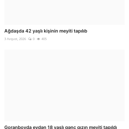
Ağdaşda 42 yaşlı kişinin meyiti tapılıb
3 Avqust, 2026
0
405
Goranboyda evdən 18 yaşlı gənc qızın meyiti tapıldı