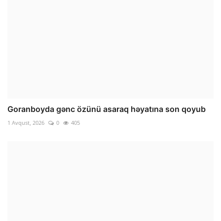
Goranboyda gənc özünü asaraq həyatına son qoyub
1 Avqust, 2026
0
405