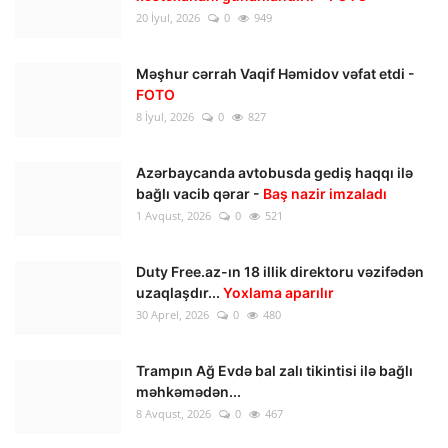
20 İyul, 2026
0
949
Məşhur cərrah Vaqif Həmidov vəfat etdi -
FOTO
8 İyul, 2026
0
827
Azərbaycanda avtobusda gediş haqqı ilə
bağlı vacib qərar -
Baş nazir imzaladı
1 Avqust, 2026
0
521
Duty Free.az-ın 18 illik direktoru vəzifədən
uzaqlaşdır...
Yoxlama aparılır
30 Aprel, 2026
0
480
Trampın Ağ Evdə bal zalı tikintisi ilə bağlı
məhkəmədən...
8 Avqust, 2026
0
467