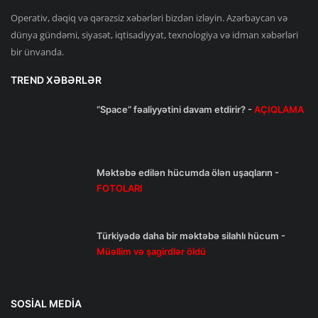
Operativ, dəqiq və qərəzsiz xəbərləri bizdən izləyin. Azərbaycan və
dünya gündəmi, siyasət, iqtisadiyyat, texnologiya və idman xəbərləri
bir ünvanda.
TREND XƏBƏRLƏR
“Space” fəaliyyətini davam etdirir? -
AÇIQLAMA
Məktəbə edilən hücumda ölən uşaqların -
FOTOLARI
Türkiyədə daha bir məktəbə silahlı hücum -
Müəllim və şagirdlər öldü
SOSIAL MEDIA