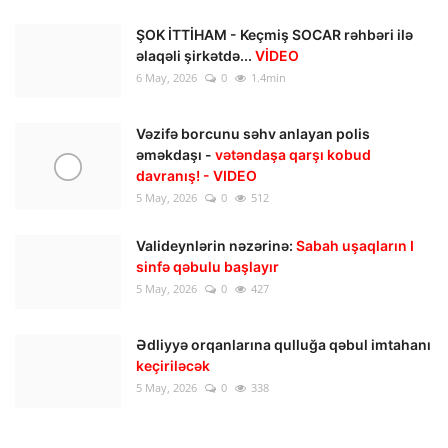
ŞOK İTTİHAM - Keçmiş SOCAR rəhbəri ilə
əlaqəli şirkətdə...
VİDEO
6 May, 2026
0
1.4min
Vəzifə borcunu səhv anlayan polis
əməkdaşı -
vətəndaşa qarşı kobud
davranış! - VIDEO
5 May, 2026
0
512
Valideynlərin nəzərinə:
Sabah uşaqların I
sinfə qəbulu başlayır
5 May, 2026
0
427
Ədliyyə orqanlarına qulluğa qəbul imtahanı
keçiriləcək
5 May, 2026
0
338