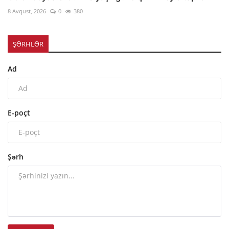
8 Avqust, 2026
0
380
ŞƏRHLƏR
Ad
E-poçt
Şərh