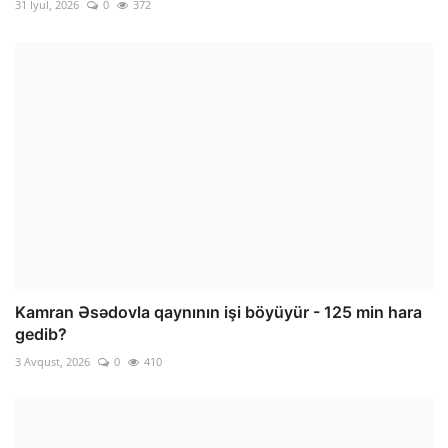
31 İyul, 2026
0
372
Kamran Əsədovla qaynının işi böyüyür - 125 min hara
gedib?
3 Avqust, 2026
0
410