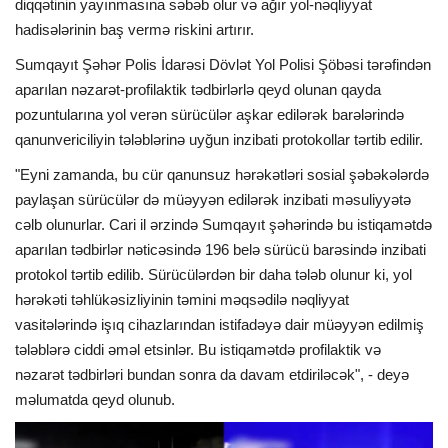
diqqətinin yayınmasına səbəb olur və ağır yol-nəqliyyat
hadisələrinin baş vermə riskini artırır.
Sumqayıt Şəhər Polis İdarəsi Dövlət Yol Polisi Şöbəsi tərəfindən
aparılan nəzarət-profilaktik tədbirlərlə qeyd olunan qayda
pozuntularına yol verən sürücülər aşkar edilərək barələrində
qanunvericiliyin tələblərinə uyğun inzibati protokollar tərtib edilir.
"Eyni zamanda, bu cür qanunsuz hərəkətləri sosial şəbəkələrdə
paylaşan sürücülər də müəyyən edilərək inzibati məsuliyyətə
cəlb olunurlar. Cari il ərzində Sumqayıt şəhərində bu istiqamətdə
aparılan tədbirlər nəticəsində 196 belə sürücü barəsində inzibati
protokol tərtib edilib. Sürücülərdən bir daha tələb olunur ki, yol
hərəkəti təhlükəsizliyinin təmini məqsədilə nəqliyyat
vasitələrində işıq cihazlarından istifadəyə dair müəyyən edilmiş
tələblərə ciddi əməl etsinlər. Bu istiqamətdə profilaktik və
nəzarət tədbirləri bundan sonra da davam etdiriləcək", - deyə
məlumatda qeyd olunub.