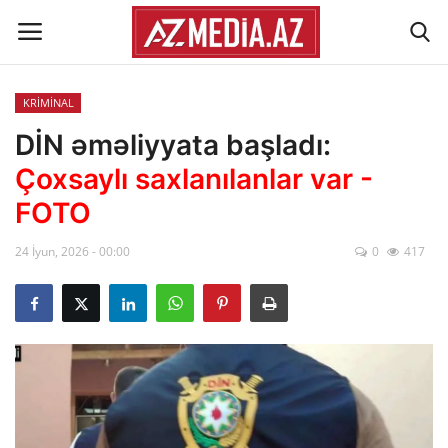
KRİMİNAL
Əlaqə
DİN əməliyyata başladı:
Çoxsaylı saxlanılanlar var -
Xəbər lenti
FOTO
Haqqımızda
24 İyun, 2026 - 00:00
0
417
Reklam
ÖLKƏ
SİYASƏT
İQTİSADİYYAT