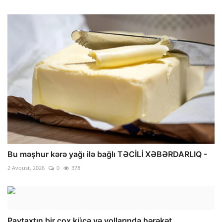
Bu məşhur kərə yağı ilə bağlı TƏCİLİ XƏBƏRDARLIQ -
2 Avqust, 2026
0
378
Paytaxtın bir çox küçə və yollarında hərəkət