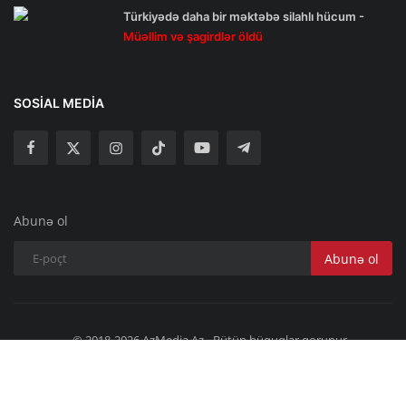
Türkiyədə daha bir məktəbə silahlı hücum -
Müəllim və şagirdlər öldü
SOSIAL MEDIA
Abunə ol
Abunə ol
© 2018-2026 AzMedia.Az - Bütün hüquqlar qorunur