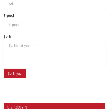
E-poçt
Şərh
Şərh yaz
BIZI IZLƏYIN