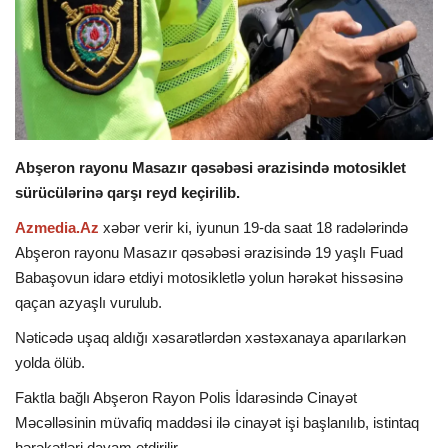
İDMAN
DÜNYA
MARAQLI
Abşeron rayonu Masazır qəsəbəsi ərazisində motosiklet
sürücülərinə qarşı reyd keçirilib.
SAĞLAMLIQ
Azmedia.Az
xəbər verir ki, iyunun 19-da saat 18 radələrində
ŞOU BİZNES
Abşeron rayonu Masazır qəsəbəsi ərazisində 19 yaşlı Fuad
Babaşovun idarə etdiyi motosikletlə yolun hərəkət hissəsinə
MÜSAHİBƏ
qaçan azyaşlı vurulub.
Nəticədə uşaq aldığı xəsarətlərdən xəstəxanaya aparılarkən
İKT
yolda ölüb.
Faktla bağlı Abşeron Rayon Polis İdarəsində Cinayət
Məcəlləsinin müvafiq maddəsi ilə cinayət işi başlanılıb, istintaq
hərəkətləri davam etdirilir.