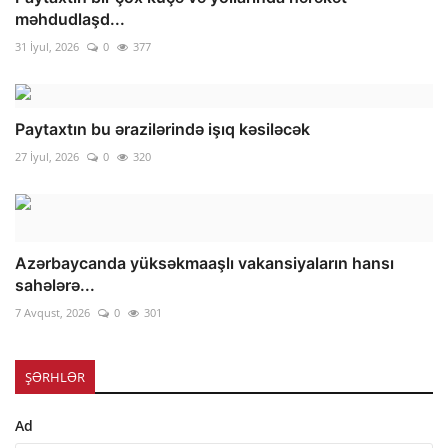
məhdudlaşd...
31 İyul, 2026
0
377
Paytaxtın bu ərazilərində işıq kəsiləcək
27 İyul, 2026
0
320
Azərbaycanda yüksəkmaaşlı vakansiyaların hansı
sahələrə...
7 Avqust, 2026
0
301
ŞƏRHLƏR
Ad