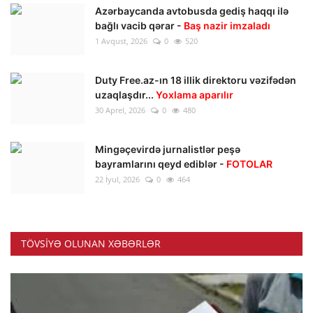
Azərbaycanda avtobusda gediş haqqı ilə
bağlı vacib qərar -
Baş nazir imzaladı
1 Avqust, 2026
0
520
Duty Free.az-ın 18 illik direktoru vəzifədən
uzaqlaşdır...
Yoxlama aparılır
30 Aprel, 2026
0
480
Mingəçevirdə jurnalistlər peşə
bayramlarını qeyd ediblər -
FOTOLAR
22 İyul, 2026
0
464
TÖVSIYƏ OLUNAN XƏBƏRLƏR