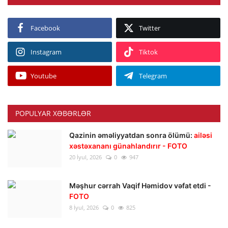
Facebook
Twitter
Instagram
Tiktok
Youtube
Telegram
POPULYAR XƏBƏRLƏR
Qazinin əməliyyatdan sonra ölümü:
ailəsi
xəstəxananı günahlandırır - FOTO
20 İyul, 2026
0
947
Məşhur cərrah Vaqif Həmidov vəfat etdi -
FOTO
8 İyul, 2026
0
825