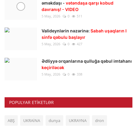
əməkdaşı -
vətəndaşa qarşı kobud
davranış! - VIDEO
5 May, 2026
0
511
Valideynlərin nəzərinə:
Sabah uşaqların I
sinfə qəbulu başlayır
5 May, 2026
0
427
Ədliyyə orqanlarına qulluğa qəbul imtahanı
keçiriləcək
5 May, 2026
0
338
POPULYAR ETIKETLƏR
ABŞ
UKRAİNA
dunya
UKRAYNA
dron