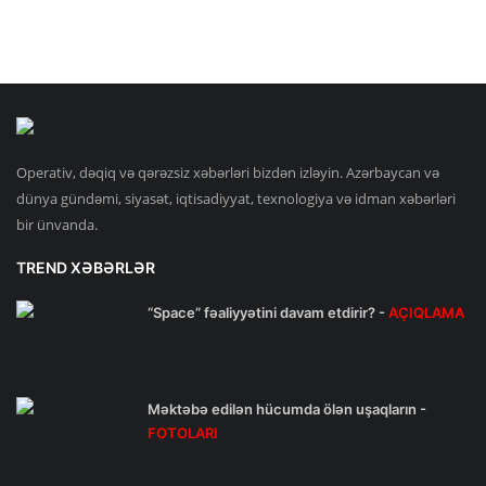
Operativ, dəqiq və qərəzsiz xəbərləri bizdən izləyin. Azərbaycan və
dünya gündəmi, siyasət, iqtisadiyyat, texnologiya və idman xəbərləri
bir ünvanda.
TREND XƏBƏRLƏR
“Space” fəaliyyətini davam etdirir? -
AÇIQLAMA
Məktəbə edilən hücumda ölən uşaqların -
FOTOLARI