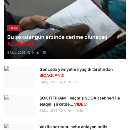
ÖLKƏ
Bu şəxslər gün ərzində cərimə olunacaq -
AÇIQLAMA
8 May, 2026
0
495
Gəncədə yeniyetmə yaşıdı tərəfindən
BIÇAQLANDI
7 May, 2026
0
341
ŞOK İTTİHAM - Keçmiş SOCAR rəhbəri ilə
əlaqəli şirkətdə...
VİDEO
6 May, 2026
0
1.4min
Vəzifə borcunu səhv anlayan polis