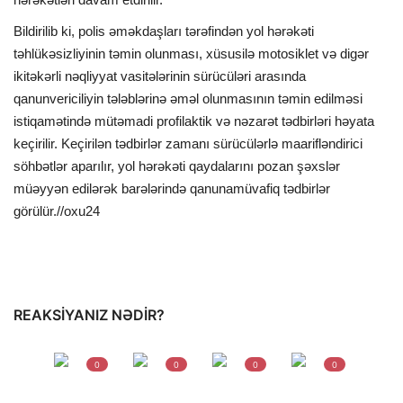
Bildirilib ki, polis əməkdaşları tərəfindən yol hərəkəti
təhlükəsizliyinin təmin olunması, xüsusilə motosiklet və digər
ikitəkərli nəqliyyat vasitələrinin sürücüləri arasında
qanunvericiliyin tələblərinə əməl olunmasının təmin edilməsi
istiqamətində mütəmadi profilaktik və nəzarət tədbirləri həyata
keçirilir. Keçirilən tədbirlər zamanı sürücülərlə maarifləndirici
söhbətlər aparılır, yol hərəkəti qaydalarını pozan şəxslər
müəyyən edilərək barələrində qanunamüvafiq tədbirlər
görülür.//oxu24
REAKSIYANIZ NƏDIR?
0
0
0
0