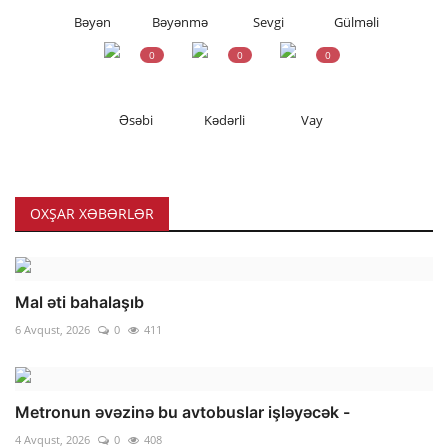
Bəyən
Bəyənmə
Sevgi
Gülməli
0
0
0
Əsəbi
Kədərli
Vay
OXŞAR XƏBƏRLƏR
Mal əti bahalaşıb
6 Avqust, 2026
0
411
Metronun əvəzinə bu avtobuslar işləyəcək -
4 Avqust, 2026
0
408